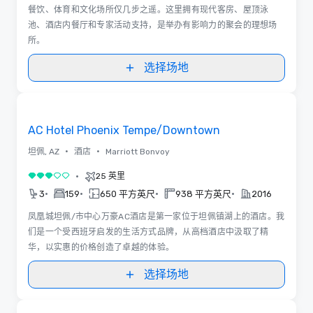
餐饮、体育和文化场所仅几步之遥。这里拥有现代客房、屋顶泳
池、酒店内餐厅和专家活动支持，是举办有影响力的聚会的理想场
所。
选择场地
Removed from favorites
AC Hotel Phoenix Tempe/Downtown
•
•
坦佩, AZ
酒店
Marriott Bonvoy
•
25 英里
3/5
•
•
•
•
3
159
650 平方英尺
938 平方英尺
2016
凤凰城坦佩/市中心万豪AC酒店是第一家位于坦佩镇湖上的酒店。我
们是一个受西班牙启发的生活方式品牌，从高档酒店中汲取了精
华，以实惠的价格创造了卓越的体验。
选择场地
Removed from favorites