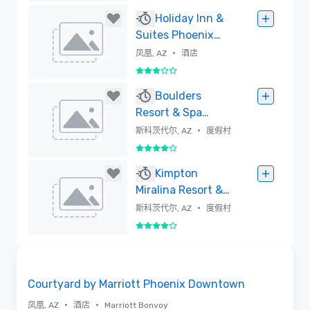
已删除
Holiday Inn &
Suites Phoenix
Airport North
•
凤凰, AZ
酒店
3/5
已删除
Boulders
Resort & Spa
Scottsdale, Curio
•
斯科茨代尔, AZ
度假村
Collection by
4/5
Hilton
已删除
Kimpton
Miralina Resort &
Villas
•
斯科茨代尔, AZ
度假村
4/5
已删除
Removed from favorites
Courtyard by Marriott Phoenix Downtown
•
•
凤凰, AZ
酒店
Marriott Bonvoy