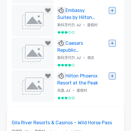
已删除
Embassy
Suites by Hilton
Scottsdale Resort
•
斯科茨代尔, AZ
度假村
3/5
已删除
Caesars
Republic
Scottsdale, a
•
斯科茨代尔, AZ
酒店
Hilton Hotel
4/5
已删除
Hilton Phoenix
Resort at the Peak
•
凤凰, AZ
度假村
3/5
已删除
3D | 平面图 | 视频
Removed from favorites
Gila River Resorts & Casinos – Wild Horse Pass