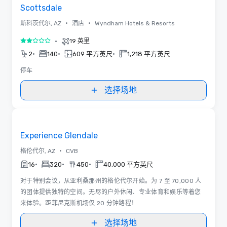
Scottsdale
•
•
斯科茨代尔, AZ
酒店
Wyndham Hotels & Resorts
•
19 英里
2/5
•
•
•
2
140
609 平方英尺
1,218 平方英尺
停车
选择场地
Removed from favorites
Experience Glendale
•
格伦代尔, AZ
CVB
•
•
•
16
320
450
40,000 平方英尺
对于特别会议，从亚利桑那州的格伦代尔开始。为 7 至 70,000 人
的团体提供独特的空间。无尽的户外休闲、专业体育和娱乐等着您
来体验。距菲尼克斯机场仅 20 分钟路程！
选择场地