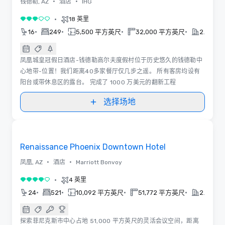
•
•
钱德勒, AZ
酒店
IHG
•
18 英里
3/5
•
•
•
•
16
249
5,500 平方英尺
32,000 平方英尺
2025
凤凰城皇冠假日酒店-钱德勒高尔夫度假村位于历史悠久的钱德勒中
心地带-位置！我们距离40多家餐厅仅几步之遥。 所有客房均设有
阳台或带休息区的露台。 完成了 1000 万美元的翻新工程
选择场地
3D | 平面图 | 视频
Removed from favorites
Renaissance Phoenix Downtown Hotel
•
•
凤凰, AZ
酒店
Marriott Bonvoy
•
4 英里
4/5
•
•
•
•
24
521
10,092 平方英尺
51,772 平方英尺
2022
探索菲尼克斯市中心占地 51,000 平方英尺的灵活会议空间，距离