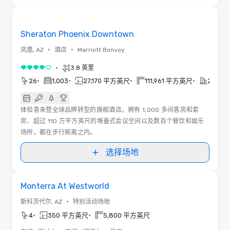
3D | 平面图
Removed from favorites
Sheraton Phoenix Downtown
•
•
凤凰, AZ
酒店
Marriott Bonvoy
•
3.8 英里
4/5
•
•
•
•
26
1,003
27,170 平方英尺
111,961 平方英尺
2020
体验喜来登全球品牌转型的旗舰酒店。拥有 1,000 多间客房和套
房、超过 110 万平方英尺的堆叠式会议空间以及数百个餐饮和娱乐
场所，都在步行距离之内。
选择场地
Removed from favorites
Monterra At Westworld
•
斯科茨代尔, AZ
特别活动场地
•
•
4
350 平方英尺
5,800 平方英尺