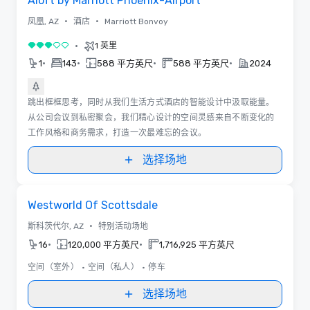
Aloft by Marriott Phoenix-Airport
•
•
凤凰, AZ
酒店
Marriott Bonvoy
•
1 英里
3/5
•
•
•
•
1
143
588 平方英尺
588 平方英尺
2024
跳出框框思考，同时从我们生活方式酒店的智能设计中汲取能量。
从公司会议到私密聚会，我们精心设计的空间灵感来自不断变化的
工作风格和商务需求，打造一次最难忘的会议。
选择场地
Removed from favorites
Westworld Of Scottsdale
•
斯科茨代尔, AZ
特别活动场地
•
•
16
120,000 平方英尺
1,716,925 平方英尺
空间（室外）
•
空间（私人）
•
停车
选择场地