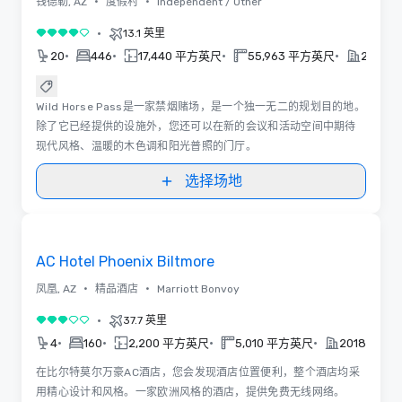
•
•
钱德勒, AZ
度假村
Independent / Other
•
13.1 英里
4/5
•
•
•
•
20
446
17,440 平方英尺
55,963 平方英尺
2021
Wild Horse Pass是一家禁烟赌场，是一个独一无二的规划目的地。
除了它已经提供的设施外，您还可以在新的会议和活动空间中期待
现代风格、温暖的木色调和阳光普照的门厅。
选择场地
Removed from favorites
AC Hotel Phoenix Biltmore
•
•
凤凰, AZ
精品酒店
Marriott Bonvoy
•
37.7 英里
3/5
•
•
•
•
4
160
2,200 平方英尺
5,010 平方英尺
2018
在比尔特莫尔万豪AC酒店，您会发现酒店位置便利，整个酒店均采
用精心设计和风格。一家欧洲风格的酒店，提供免费无线网络。