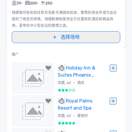
•
•
39
200
250
钱德勒可轻松前往菲尼克斯天港国际机场，繁荣的商业环境为会议
提供了绝佳的背景。钱德勒拥有提供全方位服务的酒店和精品场
地，是举办中小型会议的理想之选。
选择场地
推广
Holiday Inn &
Suites Phoenix
Airport North
•
凤凰, AZ
酒店
3/5
已删除
Royal Palms
Resort and Spa
•
凤凰, AZ
度假村
5/5