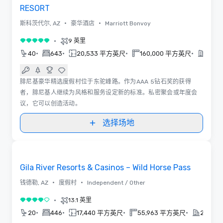
RESORT
•
•
斯科茨代尔, AZ
豪华酒店
Marriott Bonvoy
•
9 英里
5/5
•
•
•
•
40
643
20,533 平方英尺
160,000 平方英尺
1988
腓尼基豪华精选度假村位于东驼峰路。作为AAA 5钻石奖的获得
者，腓尼基人继续为风格和服务设定新的标准。私密聚会或年度会
议，它可以创造活动。
选择场地
3D | 平面图 | 视频
Removed from favorites
推广
Gila River Resorts & Casinos – Wild Horse Pass
•
•
钱德勒, AZ
度假村
Independent / Other
•
13.1 英里
4/5
•
•
•
•
20
446
17,440 平方英尺
55,963 平方英尺
2021