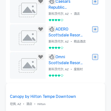
Caesars
Republic
Scottsdale, a
•
斯科茨代尔, AZ
酒店
Hilton Hotel
4/5
已删除
ADERO
Scottsdale Resort,
Autograph
•
斯科茨代尔, AZ
精品酒店
Collection
4/5
已删除
Omni
Scottsdale Resort
& Spa at
•
斯科茨代尔, AZ
度假村
Montelucia
4/5
已删除
Removed from favorites
Canopy by Hilton Tempe Downtown
•
•
坦佩, AZ
酒店
Hilton