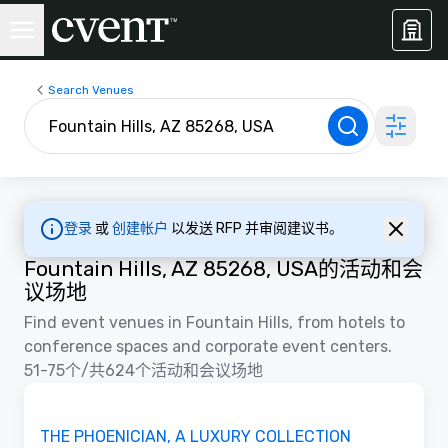
Search Venues
登录
或
创建帐户
以发送 RFP 并审阅建议书。
Fountain Hills, AZ 85268, USA的活动和会
议场地
Find event venues in Fountain Hills, from hotels to
conference spaces and corporate event centers.
51-75个/共624个活动和会议场地
3D | 平面图
Removed from favorites
推广
THE PHOENICIAN, A LUXURY COLLECTION