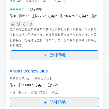
•
•
凤凰, AZ
豪华酒店
Marriott Bonvoy
•
8 英里
4/5
•
•
•
•
11
279
7,728 平方英尺
20,496 平方英尺
2024
位于菲尼克斯比尔特莫尔区的坎比为梦想家和行动者提供时尚的客
房和充满活力的活动空间。距离购物和餐饮场所仅几步之遥，这里
有宴会厅、分组讨论室和户外场所，每一次聚会都将精致的狂欢提
升到高度
选择场地
Removed from favorites
Ancala Country Club
•
斯科茨代尔, AZ
特别活动场地
•
•
7
3,500 平方英尺
1991
空间（私人）
•
空间（室外）
•
停车
选择场地