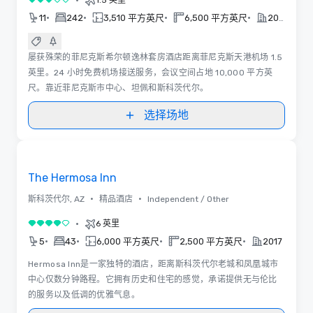
•
3/5
•
•
•
•
11
242
3,510 平方英尺
6,500 平方英尺
2019
屡获殊荣的菲尼克斯希尔顿逸林套房酒店距离菲尼克斯天港机场 1.5
英里。24 小时免费机场接送服务，会议空间占地 10,000 平方英
尺。靠近菲尼克斯市中心、坦佩和斯科茨代尔。
选择场地
Removed from favorites
The Hermosa Inn
•
•
斯科茨代尔, AZ
精品酒店
Independent / Other
•
6 英里
4/5
•
•
•
•
5
43
6,000 平方英尺
2,500 平方英尺
2017
Hermosa Inn是一家独特的酒店，距离斯科茨代尔老城和凤凰城市
中心仅数分钟路程。它拥有历史和住宅的感觉，承诺提供无与伦比
的服务以及低调的优雅气息。