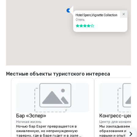
Hotel Spero,Vignette Collection
Отель
4 из 5
Местные объекты туристского интереса
Бар «Эспер»
Конгресс-цент
Ночная жизнь
Центр для конвенци
Ночью бар Esper превращается в 
Мы закладываем осно
оживленную, но непринужденную 
образования и торго
таверну, где в баре гудит и в зале 
навыки и опыт лучш