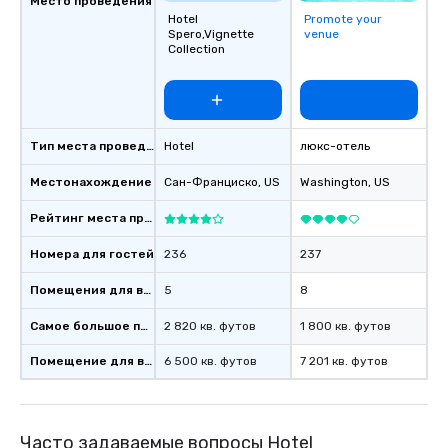
Место проведения
Hotel
Promote your
Spero,Vignette
venue
Collection
Тип места проведения
Hotel
люкс-отель
Местонахождение
Сан-Франциско
, US
Washington
, US
Рейтинг места проведения
Номера для гостей
236
237
Помещения для встреч
5
8
Самое большое помещение
2 820 кв. футов
1 800 кв. футов
Помещение для встречи
6 500 кв. футов
7 201 кв. футов
Часто задаваемые вопросы Hotel