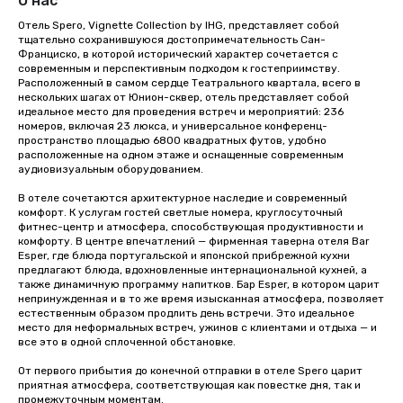
О нас
Отель Spero, Vignette Collection by IHG, представляет собой 
тщательно сохранившуюся достопримечательность Сан-
Франциско, в которой исторический характер сочетается с 
современным и перспективным подходом к гостеприимству. 
Расположенный в самом сердце Театрального квартала, всего в 
нескольких шагах от Юнион-сквер, отель представляет собой 
идеальное место для проведения встреч и мероприятий: 236 
номеров, включая 23 люкса, и универсальное конференц-
пространство площадью 6800 квадратных футов, удобно 
расположенные на одном этаже и оснащенные современным 
аудиовизуальным оборудованием.

В отеле сочетаются архитектурное наследие и современный 
комфорт. К услугам гостей светлые номера, круглосуточный 
фитнес-центр и атмосфера, способствующая продуктивности и 
комфорту. В центре впечатлений — фирменная таверна отеля Bar 
Esper, где блюда португальской и японской прибрежной кухни 
предлагают блюда, вдохновленные интернациональной кухней, а 
также динамичную программу напитков. Бар Esper, в котором царит 
непринужденная и в то же время изысканная атмосфера, позволяет 
естественным образом продлить день встречи. Это идеальное 
место для неформальных встреч, ужинов с клиентами и отдыха — и 
все это в одной сплоченной обстановке.

От первого прибытия до конечной отправки в отеле Spero царит 
приятная атмосфера, соответствующая как повестке дня, так и 
промежуточным моментам.