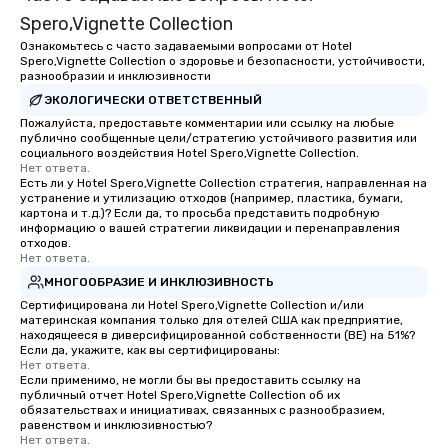
Spero,Vignette Collection
Ознакомьтесь с часто задаваемыми вопросами от Hotel
Spero,Vignette Collection о здоровье и безопасности, устойчивости,
разнообразии и инклюзивности
ЭКОЛОГИЧЕСКИ ОТВЕТСТВЕННЫЙ
Пожалуйста, предоставьте комментарии или ссылку на любые
публично сообщенные цели/стратегию устойчивого развития или
социального воздействия Hotel Spero,Vignette Collection.
Нет ответа.
Есть ли у Hotel Spero,Vignette Collection стратегия, направленная на
устранение и утилизацию отходов (например, пластика, бумаги,
картона и т.д.)? Если да, то просьба представить подробную
информацию о вашей стратегии ликвидации и перенаправления
отходов.
Нет ответа.
МНОГООБРАЗИЕ И ИНКЛЮЗИВНОСТЬ
Сертифицирована ли Hotel Spero,Vignette Collection и/или
материнская компания только для отелей США как предприятие,
находящееся в диверсифицированной собственности (BE) на 51%?
Если да, укажите, как вы сертифицированы:
Нет ответа.
Если применимо, не могли бы вы предоставить ссылку на
публичный отчет Hotel Spero,Vignette Collection об их
обязательствах и инициативах, связанных с разнообразием,
равенством и инклюзивностью?
Нет ответа.