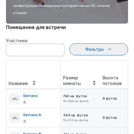
конфигурации помещения и интерактивных 3D-планов
этажей.
Помещение для встречи
Участники
Фильтры
Размер
Высота
Название
комнаты
потолков
Serrano
760 кв. футов
8 футов
16 x 46,5 кв. футов
Serrano A
344 кв. футов
8 футов
16 x 21,5 кв. футов