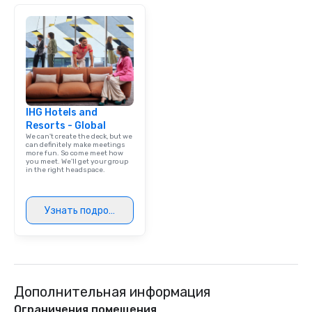
IHG Hotels and
Resorts - Global
We can't create the deck, but we
can definitely make meetings
more fun. So come meet how
you meet. We'll get your group
in the right headspace.
Узнать подробнее
Дополнительная информация
Ограничения помещения