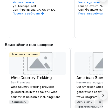
царит спокойный ритм. В меню 
Читать дальше
Франциско для обес
Читать дальше
преобладают коктейли, а также блюда, 
ул. Тейлора, 401
наших партнеров. Ч
Говард-стрит, 747
приготовленные под влиянием мировых 
Сан-Франциско, CA, US 94102
мероприятий, экспон
Сан-Франциско, CA,
традиций, а также винная карта, 
выставляли на обоз
Посетить веб-сайт
Посетить веб-сайт
позволяющая исследовать 
организаторы меропр
окрестности. Это место для вечеринок, 
экспоненты и сотруд
которые проходят в непринужденной 
современную площад
обстановке: здесь вас ждут вкусные 
исключительное кач
напитки, общие тарелки и приятная 
обслуживания гостей
атмосфера, позволяющая задержаться 
этом максимальные 
подольше.
результаты для горо
Франциско.
Ближайшие поставщики
На правах рекламы
Wine Country Trekking
American Guest
San Francisco
Несколько городов
Wine Country Trekking provides
Our American Guest fa
guided hikes in the beautiful wine
generations of experie
country of California including Napa
travel program. Since 
and Sonoma Valleys. These
mission has been to c
Активность
Активность
Транспо
experiences include walking in the
imagination of your c
Предпочтительный перс