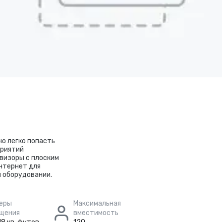
о легко попасть
приятий
визоры с плоским
Интернет для
 оборудовании.
еры
Максимальная
щения
вместимость