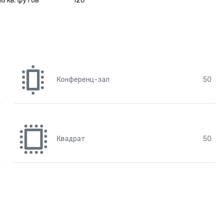
18 кв. футов
120
Конференц-зал
50
Квадрат
50