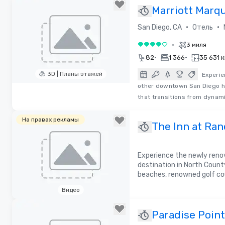
Marriott Marq
San Diego Mar
•
•
San Diego, CA
Отель
•
3 миля
4 из 5
•
•
82
1 366
35 631 к
3D | Планы этажей
Experie
other downtown San Diego ho
Removed from favorites
that transitions from dynam
На правах рекламы
The Inn at Ra
Santa Fe - San
Experience the newly reno
Diego
destination in North Count
beaches, renowned golf cou
Видео
Removed from favorites
Paradise Point