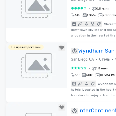
•
0.5 миля
4 из 5
•
•
50
1 065
20 000 к
Sherato
downtown skyline and the Sa
Removed from favorites
a location in the heart of the
На правах рекламы
Wyndham San 
Bayside
•
•
San Diego, CA
Отель
W
•
1.5 миля
3 из 5
•
•
15
600
10 384 кв
Wyndham Sa
hotels. Located in the heart 
Removed from favorites
travelers to enjoy attractio
InterContinen