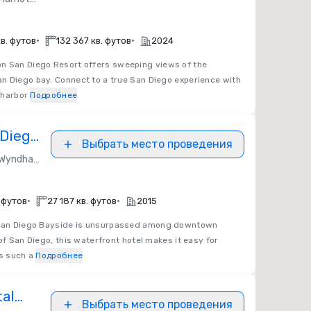
•
•
в. футов
132 367 кв. футов
2024
n San Diego Resort offers sweeping views of the
n Diego bay. Connect to a true San Diego experience with
 harbor
Подробнее
Diego
Выбрать место проведения
yndham Hotels & Resorts
•
•
. футов
27 187 кв. футов
2015
n Diego Bayside is unsurpassed among downtown
of San Diego, this waterfront hotel makes it easy for
ns such a
Подробнее
tal
Выбрать место проведения