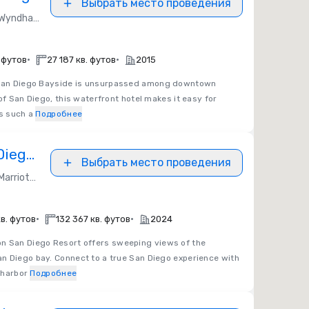
Выбрать место проведения
yndham Hotels & Resorts
•
•
. футов
27 187 кв. футов
2015
n Diego Bayside is unsurpassed among downtown
of San Diego, this waterfront hotel makes it easy for
ns such a
Подробнее
Diego
Выбрать место проведения
Marriott Bonvoy
•
•
в. футов
132 367 кв. футов
2024
n San Diego Resort offers sweeping views of the
n Diego bay. Connect to a true San Diego experience with
 harbor
Подробнее