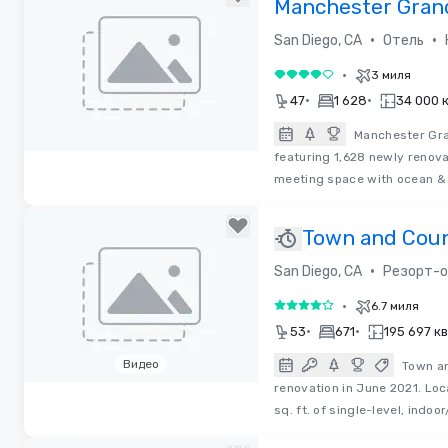
Manchester Gran
Hyatt San Diego
•
•
San Diego, CA
Отель
•
3 миля
4 из 5
•
•
47
1 628
34 000 к
Manchester Gran
featuring 1,628 newly renov
Removed from favorites
meeting space with ocean & 
Town and Cou
San Diego
•
San Diego, CA
Резорт-о
•
6.7 миля
4 из 5
•
•
53
671
195 697 кв
Видео
Town an
renovation in June 2021. Loc
Removed from favorites
sq. ft. of single-level, indoo