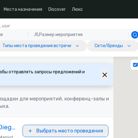
Места назначения
Discover
Люкс
, USA"
ия
Размер мероприятия
Типы места проведения встречи
Сети/бренды
обы отправлять запросы предложений и
лощадки для мероприятий, конференц-залы и
ыха.
Diego
Выбрать место проведения
Marriott Bonvoy