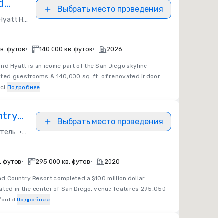
d
Выбрать место проведения
Hyatt Hotels
•
•
в. футов
140 000 кв. футов
2026
d Hyatt is an iconic part of the San Diego skyline
ated guestrooms & 140,000 sq. ft. of renovated indoor
ci
Подробнее
ntry
Выбрать место проведения
•
тель
Independent / Other
•
•
. футов
295 000 кв. футов
2020
d Country Resort completed a $100 million dollar
ated in the center of San Diego, venue features 295,050
r/outd
Подробнее