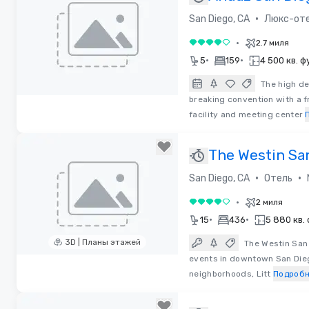
•
San Diego, CA
Люкс-от
•
2.7 миля
4 из 5
•
•
5
159
4 500 кв. ф
The high de
breaking convention with a 
Removed from favorites
facility and meeting center
The Westin Sa
Diego Bayview
•
•
San Diego, CA
Отель
•
2 миля
4 из 5
•
•
15
436
5 880 кв.
3D | Планы этажей
The Westin San
events in downtown San Dieg
Removed from favorites
neighborhoods, Litt
Подроб