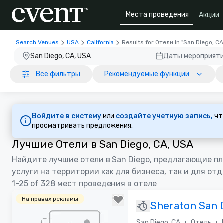
Места проведения
Акции
Search Venues
USA
California
Results for Отели in "San Diego, CA
San Diego, CA, USA
Даты мероприят
Все фильтры
Рекомендуемые функции
Войдите в систему
или
создайте учетную запись,
чт
просматривать предложения.
Лучшие Отели в San Diego, CA, USA
Найдите лучшие отели в San Diego, предлагающие п
услуги на территории как для бизнеса, так и для отд
1-25 of 328 мест проведения в отеле
На правах рекламы
Sheraton San 
Resort
•
•
San Diego, CA
Отель