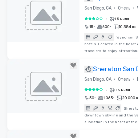
Bayside
•
•
San Diego, CA
Отель
W
•
1.5 миля
3 из 5
•
•
15
600
10 384 кв
Wyndham Sa
hotels. Located in the heart 
Removed from favorites
travelers to enjoy attractio
Sheraton San 
Resort
•
•
San Diego, CA
Отель
•
0.5 миля
4 из 5
•
•
50
1 065
20 000 к
Sherato
downtown skyline and the Sa
Removed from favorites
a location in the heart of the