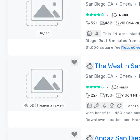
•
•
San Diego, CA
Отель
I
•
6 миля
4 из 5
•
•
32
462
10 064 кв
Видео
This 44-acre island
Diego. Just 8 minutes from 
Removed from favorites
31,000 square fee
Подробн
The Westin Sa
Diego Gaslam
•
•
San Diego, CA
Отель
Quarter
•
3 миля
4 из 5
•
•
22
450
9 064 кв.
3D | Планы этажей
Events 
with benefits - 450 spaciou
Removed from favorites
Downtown location, and Marr
Andaz San Die