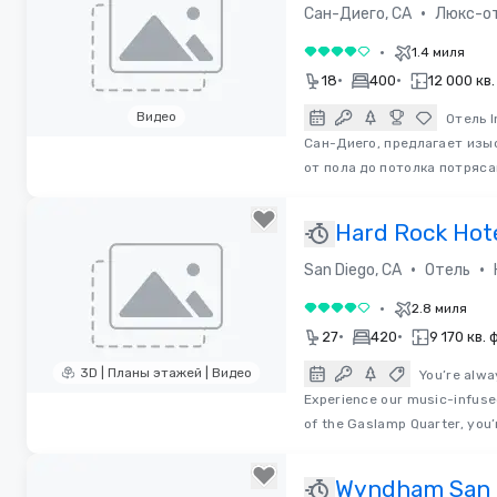
San Diego
•
Сан-Диего, CA
Люкс-о
•
1.4 миля
4 из 5
•
•
18
400
12 000 кв
Видео
Отель 
Сан-Диего, предлагает изы
Removed from favorites
от пола до потолка потряс
Hard Rock Hot
Diego
•
•
San Diego, CA
Отель
H
•
2.8 миля
4 из 5
•
•
27
420
9 170 кв.
3D | Планы этажей | Видео
You’re alwa
Experience our music-infuse
Removed from favorites
of the Gaslamp Quarter, you’
Wyndham San 