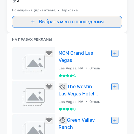
2
Помещения (приватные)
•
Парковка
Выбрать место проведения
НА ПРАВАХ РЕКЛАМЫ
MGM Grand Las
Vegas
•
Las Vegas, NV
Отель
4 из 5
Удалено
The Westin
Las Vegas Hotel &
Spa
•
Las Vegas, NV
Отель
4 из 5
Удалено
Green Valley
Ranch