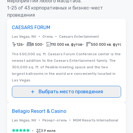
мероприятий любого масштаба.
1-25 of 43 корпоративных и бизнес-мест
проведения
Removed from favorites
На правах рекламы
CAESARS FORUM
•
•
Las Vegas, NV
Отель
Caesars Entertainment
•
•
•
•
126
8 500
110 000 кв. футов
550 000 кв. футов
The 550,000 sq. ft. Caesars Forum Conference center is the
newest addition to the Caesars Entertainment family. The
300,000 sq. ft. of flexible meeting space and the two
largest ballrooms in the world are conveniently located in
Las Vegas.
Выбрать место проведения
3D | Планы этажей
Removed from favorites
На правах рекламы
Bellagio Resort & Casino
•
•
Las Vegas, NV
Резорт-отель
MGM Resorts International
•
3.9 миля
5 из 5