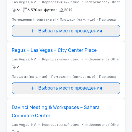
•
•
Las Vegas, NV
Корпоративный офис
Independent / Other
•
•
6
6 370 кв. футов
2012
Помещения (приватные)
•
Площади (на улице)
•
Парковка
Выбрать место проведения
Removed from favorites
Regus – Las Vegas – City Center Place
•
•
Las Vegas, NV
Корпоративный офис
Independent / Other
2
Площади (на улице)
•
Помещения (приватные)
•
Парковка
Выбрать место проведения
Removed from favorites
Davinci Meeting & Workspaces – Sahara
Corporate Center
•
•
Las Vegas, NV
Корпоративный офис
Independent / Other