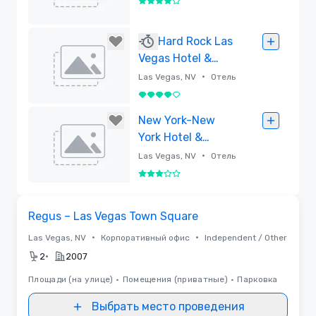
4 из 5
Удалено
Hard Rock Las
Vegas Hotel &
Casino
•
Las Vegas, NV
Отель
4 из 5
Удалено
New York-New
York Hotel &
Casino
•
Las Vegas, NV
Отель
3 из 5
Удалено
Removed from favorites
Regus – Las Vegas Town Square
•
•
Las Vegas, NV
Корпоративный офис
Independent / Other
•
2
2007
Площади (на улице)
•
Помещения (приватные)
•
Парковка
Выбрать место проведения