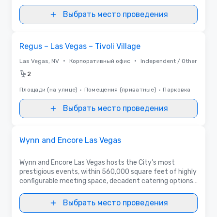
Выбрать место проведения
Removed from favorites
Regus – Las Vegas – Tivoli Village
•
•
Las Vegas, NV
Корпоративный офис
Independent / Other
2
Площади (на улице)
•
Помещения (приватные)
•
Парковка
Выбрать место проведения
Видео
Removed from favorites
На правах рекламы
Wynn and Encore Las Vegas
Wynn and Encore Las Vegas hosts the City’s most
prestigious events, within 560,000 square feet of highly
configurable meeting space, decadent catering options,
cutting-edge technology and the highest caliber of
staff and service.
Выбрать место проведения