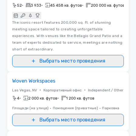
•
•
•
•
52
3 933
45 458 кв. футов
200 000 кв. футов
2
The iconic resort features 200,000 sq. ft. of stunning
meeting space tailored to creating unforgettable
experiences. With venues like the Bellagio Grand Patio and a
team of experts dedicated to service, meetings are nothing
short of extraordinary.
Выбрать место проведения
Removed from favorites
Woven Workspaces
•
•
Las Vegas, NV
Корпоративный офис
Independent / Other
•
•
4
2 000 кв. футов
1 200 кв. футов
Площади (на улице)
•
Помещения (приватные)
•
Парковка
Выбрать место проведения