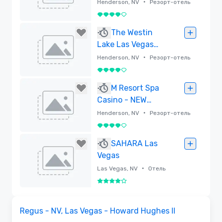
•
Henderson, NV
Резорт-отель
4 из 5
Удалено
The Westin
Lake Las Vegas
Resort & Spa
•
Henderson, NV
Резорт-отель
4 из 5
Удалено
M Resort Spa
Casino - NEW
TOWER NOW OPEN
•
Henderson, NV
Резорт-отель
4 из 5
Удалено
SAHARA Las
Vegas
•
Las Vegas, NV
Отель
4 из 5
Удалено
Removed from favorites
Regus - NV, Las Vegas - Howard Hughes II