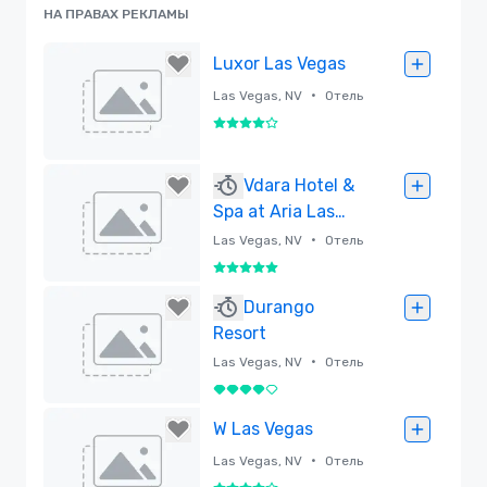
НА ПРАВАХ РЕКЛАМЫ
Luxor Las Vegas
•
Las Vegas, NV
Отель
4 из 5
Удалено
Vdara Hotel &
Spa at Aria Las
Vegas
•
Las Vegas, NV
Отель
5 из 5
Удалено
Durango
Resort
•
Las Vegas, NV
Отель
4 из 5
Удалено
W Las Vegas
•
Las Vegas, NV
Отель