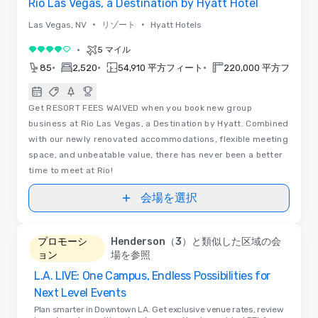
Rio Las Vegas, a Destination by Hyatt Hotel
•
•
Las Vegas, NV
リゾート
Hyatt Hotels
•
5 マイル
5 中の 4
•
•
•
85
2,520
54,910 平方フィート
220,000 平方フィート
Get RESORT FEES WAIVED when you book new group
business at Rio Las Vegas, a Destination by Hyatt. Combined
with our newly renovated accommodations, flexible meeting
space, and unbeatable value, there has never been a better
time to meet at Rio!
会場を選択
プロモーシ
Henderson（3）と類似した区域の会
ョン
場を参照
L.A. LIVE: One Campus, Endless Possibilities for
Next Level Events
Plan smarter in Downtown LA. Get exclusive venue rates, review