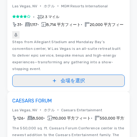
•
•
Las Vegas, NV
ホテル
MGM Resorts International
•
2.3 マイル
5 中の 4
•
•
•
•
31
1,117
8,714 平方フィート
20,000 平方フィート
Steps from Allegiant Stadium and Mandalay Bay’s
convention center, W Las Vegas is an all-suite retreat built
to deliver epic service, bespoke menus and high-energy
experiences—transforming any gathering into a show-
stopping event.
会場を選択
Removed from favorites
CAESARS FORUM
•
•
Las Vegas, NV
ホテル
Caesars Entertainment
•
•
•
126
8,500
110,000 平方フィート
550,000 平方フィ
The 550,000 sq. ft. Caesars Forum Conference center is the
newest addition to the Caesars Entertainment family. The