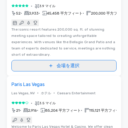
•
3.9 マイル
5 中の 5
•
•
•
52
3,933
45,458 平方フィート
200,000 平方フィー
The iconic resort features 200,000 sq. ft. of stunning
meeting space tailored to creating unforgettable
experiences. With venues like the Bellagio Grand Patio and a
team of experts dedicated to service, meetings are nothing
short of extraordinary.
会場を選択
Removed from favorites
プロモーション
Paris Las Vegas
•
•
Las Vegas, NV
ホテル
Caesars Entertainment
•
3.5 マイル
5 中の 4
•
•
•
•
21
2,916
85,204 平方フィート
115,121 平方フィート
Welcome to Paris Las Vegas Hotel & Casino. We offer clean