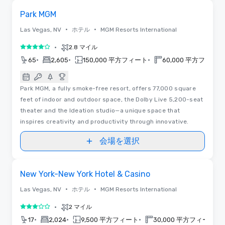
Removed from favorites
Park MGM
•
•
Las Vegas, NV
ホテル
MGM Resorts International
•
2.8 マイル
5 中の 4
•
•
•
65
2,605
150,000 平方フィート
60,000 平方フィート
Park MGM, a fully smoke-free resort, offers 77,000 square
feet of indoor and outdoor space, the Dolby Live 5,200-seat
theater and the Ideation studio—a unique space that
inspires creativity and productivity through innovative.
会場を選択
3D | フロアプラン
Removed from favorites
New York-New York Hotel & Casino
•
•
Las Vegas, NV
ホテル
MGM Resorts International
•
2 マイル
5 中の 3
•
•
•
•
17
2,024
9,500 平方フィート
30,000 平方フィート