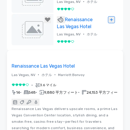
•
Las Vegas, NV
ホテル
5 中の 4
削除済み
Renaissance
Las Vegas Hotel
•
Las Vegas, NV
ホテル
5 中の 4
削除済み
3D
Removed from favorites
Renaissance Las Vegas Hotel
•
•
Las Vegas, NV
ホテル
Marriott Bonvoy
•
3.6 マイル
5 中の 4
•
•
•
•
14
548
9,880 平方フィート
24,153 平方フィート
Renaissance Las Vegas delivers upscale rooms, a prime Las
Vegas Convention Center location, stylish dining, and a
smoke‑free, casino‑free stay—perfect for travelers
searching for modern comfort, business convenience, and