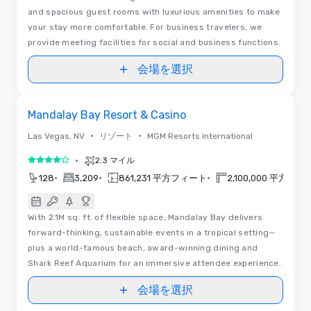
and spacious guest rooms with luxurious amenities to make
your stay more comfortable. For business travelers, we
provide meeting facilities for social and business functions.
会場を選択
3D | フロアプラン
Removed from favorites
Mandalay Bay Resort & Casino
•
•
Las Vegas, NV
リゾート
MGM Resorts International
•
2.3 マイル
5 中の 4
•
•
•
128
3,209
861,231 平方フィート
2,100,000 平方フ
With 2.1M sq. ft. of flexible space, Mandalay Bay delivers
forward-thinking, sustainable events in a tropical setting—
plus a world-famous beach, award-winning dining and
Shark Reef Aquarium for an immersive attendee experience.
会場を選択