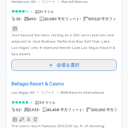
•
•
Henderson, NV
リゾート
Marriott Bonvoy
•
21 マイル
5 中の 4
•
•
•
•
35
493
20,580 平方フィート
109,521 平方フィート
Just beyond the neon, resting on a 320-acre reservoir, and
adjacent to Jack Nicklaus’ Reflection Bay Golf Club, Lake
Las Vegas' only 4-diamond Westin Lake Las Vegas Resort &
Spa awaits.
会場を選択
3D | フロアプラン
Removed from favorites
Bellagio Resort & Casino
•
•
Las Vegas, NV
リゾート
MGM Resorts International
•
3.9 マイル
5 中の 5
•
•
•
52
3,933
45,458 平方フィート
200,000 平方フィー
The iconic resort features 200,000 sq. ft. of stunning