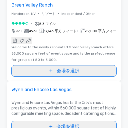
Green Valley Ranch
•
•
Henderson, NV
リゾート
Independent / Other
•
8.3 マイル
5 中の 4
•
•
•
•
36
493
17,146 平方フィート
69,000 平方フィート
Welcome to the newly renovated Green Valley Ranch offers
65,000 square feet of event space and is the prefect venue
for groups of 50 to 5,000.
会場を選択
ビデオ
Removed from favorites
プロモーション
Wynn and Encore Las Vegas
Wynn and Encore Las Vegas hosts the City’s most
prestigious events, within 560,000 square feet of highly
configurable meeting space, decadent catering options,
cutting-edge technology and the highest caliber of
staff and service.
会場を選択