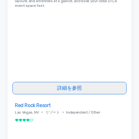
layouts and amenities at a glance, and book your ideal DTLA
event space fast.
詳細を参照
Removed from favorites
Red Rock Resort
•
•
Las Vegas, NV
リゾート
Independent / Other
5 中の 4