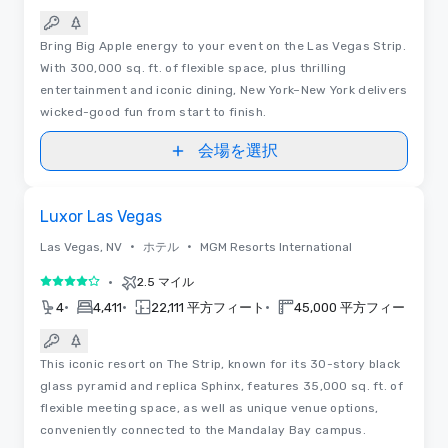
Bring Big Apple energy to your event on the Las Vegas Strip.
With 300,000 sq. ft. of flexible space, plus thrilling
entertainment and iconic dining, New York–New York delivers
wicked-good fun from start to finish.
会場を選択
3D | フロアプラン
Removed from favorites
Luxor Las Vegas
•
•
Las Vegas, NV
ホテル
MGM Resorts International
•
2.5 マイル
5 中の 4
•
•
•
•
4
4,411
22,111 平方フィート
45,000 平方フィート
This iconic resort on The Strip, known for its 30-story black
glass pyramid and replica Sphinx, features 35,000 sq. ft. of
flexible meeting space, as well as unique venue options,
conveniently connected to the Mandalay Bay campus.