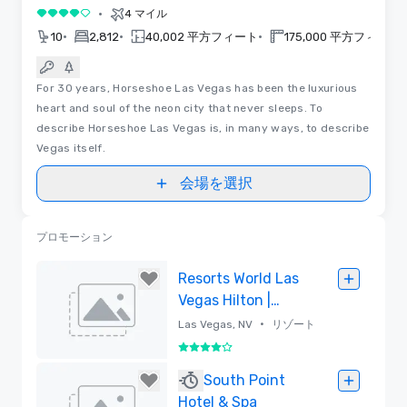
•
4 マイル
5 中の 4
•
•
•
•
10
2,812
40,002 平方フィート
175,000 平方フィート
For 30 years, Horseshoe Las Vegas has been the luxurious
heart and soul of the neon city that never sleeps. To
describe Horseshoe Las Vegas is, in many ways, to describe
Vegas itself.
会場を選択
プロモーション
Resorts World Las
Vegas Hilton |
Conrad |
•
Las Vegas, NV
リゾート
Crockfords
5 中の 4
削除済み
South Point
Hotel & Spa