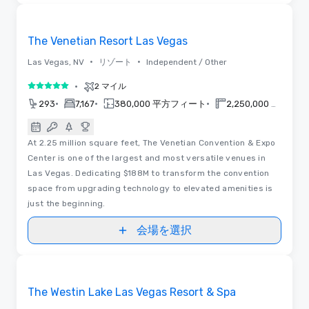
3D | フロアプラン | ビデオ
Removed from favorites
The Venetian Resort Las Vegas
•
•
Las Vegas, NV
リゾート
Independent / Other
•
2 マイル
5 中の 5
•
•
•
293
7,167
380,000 平方フィート
2,250,000 平方フィート
At 2.25 million square feet, The Venetian Convention & Expo
Center is one of the largest and most versatile venues in
Las Vegas. Dedicating $188M to transform the convention
space from upgrading technology to elevated amenities is
just the beginning.
会場を選択
3D | フロアプラン
Removed from favorites
The Westin Lake Las Vegas Resort & Spa