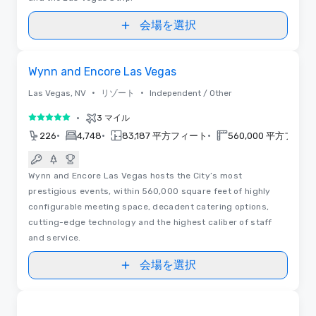
会場を選択
ビデオ
Removed from favorites
Wynn and Encore Las Vegas
•
•
Las Vegas, NV
リゾート
Independent / Other
•
3 マイル
5 中の 5
•
•
•
226
4,748
83,187 平方フィート
560,000 平方フィー
Wynn and Encore Las Vegas hosts the City’s most
prestigious events, within 560,000 square feet of highly
configurable meeting space, decadent catering options,
cutting-edge technology and the highest caliber of staff
and service.
会場を選択
3D | フロアプラン | ビデオ
Removed from favorites