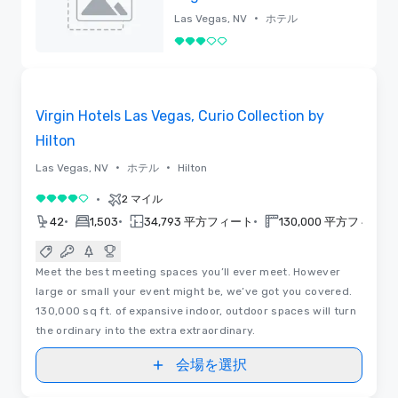
Casino
•
Las Vegas, NV
ホテル
5 中の 3
削除済み
3D | フロアプラン
Removed from favorites
Virgin Hotels Las Vegas, Curio Collection by
Hilton
•
•
Las Vegas, NV
ホテル
Hilton
•
2 マイル
5 中の 4
•
•
•
•
42
1,503
34,793 平方フィート
130,000 平方フィート
Meet the best meeting spaces you’ll ever meet. However
large or small your event might be, we’ve got you covered.
130,000 sq ft. of expansive indoor, outdoor spaces will turn
the ordinary into the extra extraordinary.
会場を選択
3D | フロアプラン