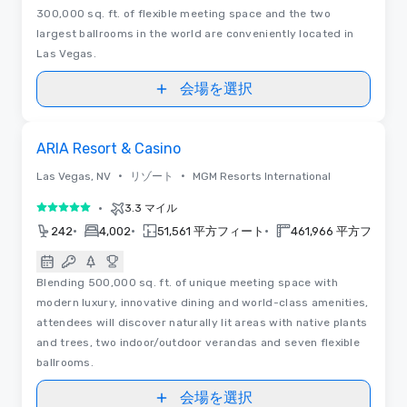
300,000 sq. ft. of flexible meeting space and the two
largest ballrooms in the world are conveniently located in
Las Vegas.
会場を選択
3D | フロアプラン
Removed from favorites
ARIA Resort & Casino
•
•
Las Vegas, NV
リゾート
MGM Resorts International
•
3.3 マイル
5 中の 5
•
•
•
242
4,002
51,561 平方フィート
461,966 平方フィート
Blending 500,000 sq. ft. of unique meeting space with
modern luxury, innovative dining and world-class amenities,
attendees will discover naturally lit areas with native plants
and trees, two indoor/outdoor verandas and seven flexible
ballrooms.
会場を選択