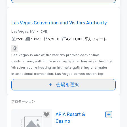
ビデオ
Removed from favorites
Las Vegas Convention and Visitors Authority
•
Las Vegas, NV
CVB
•
•
•
291
7,093
3,800
4,600,000 平方フィート
Las Vegas is one of the world's premier convention
destinations, with more meeting space than any other city.
Whether you're hosting an intimate gathering or a major
international convention, Las Vegas comes out on top.
会場を選択
プロモーション
ARIA Resort &
Casino