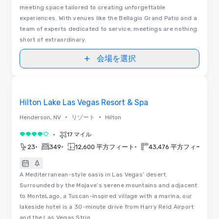
meeting space tailored to creating unforgettable
experiences. With venues like the Bellagio Grand Patio and a
team of experts dedicated to service, meetings are nothing
short of extraordinary.
会場を選択
Removed from favorites
Hilton Lake Las Vegas Resort & Spa
•
•
Henderson, NV
リゾート
Hilton
•
17 マイル
5 中の 4
•
•
•
•
23
349
12,600 平方フィート
43,476 平方フィート
A Mediterranean-style oasis in Las Vegas’ desert.
Surrounded by the Mojave’s serene mountains and adjacent
to MonteLago, a Tuscan-inspired village with a marina, our
lakeside hotel is a 30-minute drive from Harry Reid Airport
and the Las Vegas Strip.