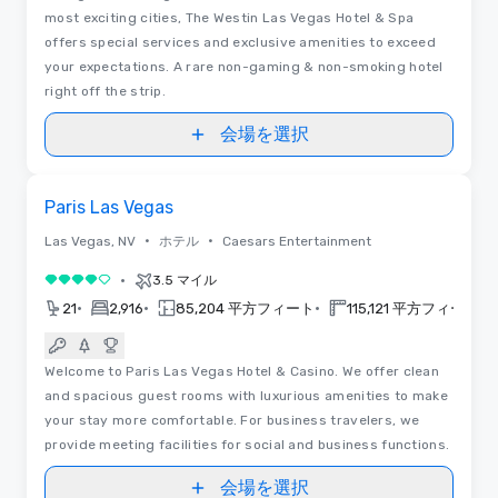
most exciting cities, The Westin Las Vegas Hotel & Spa
offers special services and exclusive amenities to exceed
your expectations. A rare non-gaming & non-smoking hotel
right off the strip.
会場を選択
Removed from favorites
Paris Las Vegas
•
•
Las Vegas, NV
ホテル
Caesars Entertainment
•
3.5 マイル
5 中の 4
•
•
•
•
21
2,916
85,204 平方フィート
115,121 平方フィート
Welcome to Paris Las Vegas Hotel & Casino. We offer clean
and spacious guest rooms with luxurious amenities to make
your stay more comfortable. For business travelers, we
provide meeting facilities for social and business functions.
会場を選択