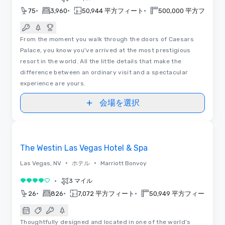
•
•
•
75
3,960
50,944 平方フィート
500,000 平方フィート
From the moment you walk through the doors of Caesars
Palace, you know you've arrived at the most prestigious
resort in the world. All the little details that make the
difference between an ordinary visit and a spectacular
experience are yours.
会場を選択
3D
Removed from favorites
The Westin Las Vegas Hotel & Spa
•
•
Las Vegas, NV
ホテル
Marriott Bonvoy
•
3 マイル
5 中の 4
•
•
•
•
26
826
7,072 平方フィート
50,949 平方フィート
Thoughtfully designed and located in one of the world’s