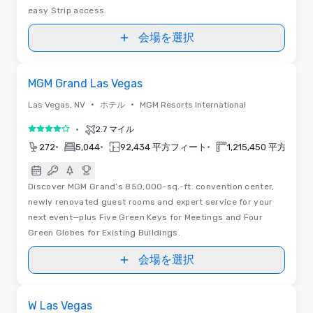
easy Strip access.
会場を選択
3D | フロアプラン
Removed from favorites
MGM Grand Las Vegas
•
•
Las Vegas, NV
ホテル
MGM Resorts International
•
2.7 マイル
5 中の 4
•
•
•
272
5,044
92,434 平方フィート
1,215,450 平方フィ
Discover MGM Grand’s 850,000-sq.-ft. convention center,
newly renovated guest rooms and expert service for your
next event—plus Five Green Keys for Meetings and Four
Green Globes for Existing Buildings.
会場を選択
3D | フロアプラン
Removed from favorites
W Las Vegas