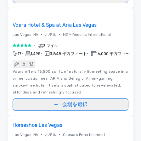
3D | フロアプラン
Removed from favorites
Vdara Hotel & Spa at Aria Las Vegas
•
•
Las Vegas, NV
ホテル
MGM Resorts International
•
3 マイル
5 中の 5
•
•
•
•
17
1,495
3,848 平方フィート
16,000 平方フィート
Vdara offers 16,500 sq. ft. of naturally lit meeting space in a
prime location near ARIA and Bellagio. A non-gaming,
smoke-free hotel, it sets a sophisticated tone—elevated,
effortless and refreshingly focused.
会場を選択
Removed from favorites
Horseshoe Las Vegas
•
•
Las Vegas, NV
ホテル
Caesars Entertainment