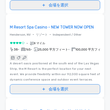
会場を選択
ビデオ
Removed from favorites
M Resort Spa Casino - NEW TOWER NOW OPEN
•
•
Henderson, NV
リゾート
Independent / Other
•
8 マイル
5 中の 4
•
•
•
•
38
765
25,000 平方フィート
100,000 平方フィート
A desert oasis positioned at the south end of the Las Vegas
Strip, the M Resort is the perfect location for your next
event. We provide flexibility within our 92,000 square feet of
dynamic conference space and outdoor event terraces.
会場を選択
3D | フロアプラン | ビデオ
Removed from favorites