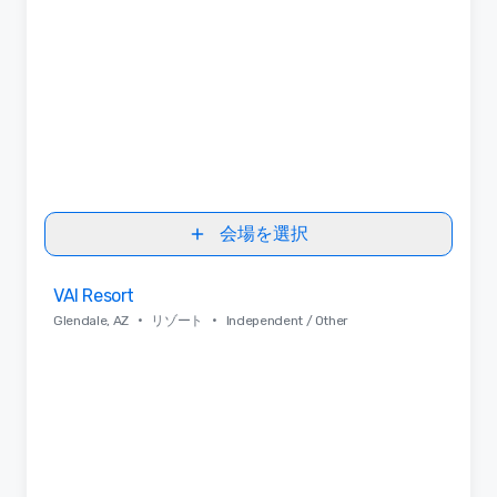
会場を選択
Removed from favorites
VAI Resort
•
•
Glendale, AZ
リゾート
Independent / Other