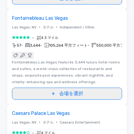
3D | フロアプラン
Removed from favorites
Fontainebleau Las Vegas
•
•
Las Vegas, NV
ホテル
Independent / Other
•
4.3 マイル
5 中の 5
•
•
•
57
3,644
105,264 平方フィート
550,000 平方フィー
Fontainebleau Las Vegas features 3,644 luxury hotel rooms
and suites, a world-class collection of restaurants and
shops, exquisite pool experiences, vibrant nightlife, and
vitality-enhancing spa and wellness offerings.
会場を選択
Removed from favorites
Caesars Palace Las Vegas
•
•
Las Vegas, NV
ホテル
Caesars Entertainment
•
4 マイル
5 中の 4