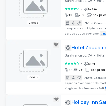
•
San Francisco, CA
Hôtel
•
13.4 mi
4 sur 5
•
•
10
202
1 362 pi. c
Vidéos
L'hôtel Zelos d
banquet de 4 421 pieds carré
Removed from favorites
sorties et des événeme
Affi
Hotel Zeppeli
•
San Francisco, CA
Hôtel
•
13 mi
4 sur 5
•
•
4
196
1 334 pi. ca.
Vidéos
L'hôtel Zeppeli
espaces événementiels modul
Removed from favorites
s'agisse de réunions créati
Holiday Inn Sa