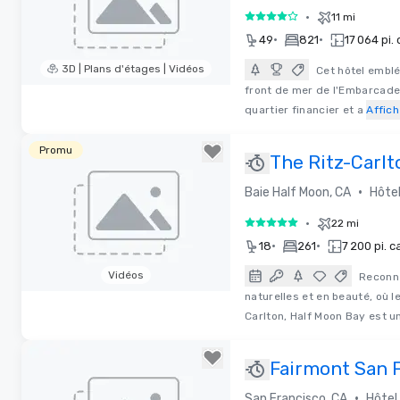
•
11 mi
4 sur 5
•
•
49
821
17 064 pi. 
3D | Plans d'étages | Vidéos
Cet hôtel emblé
front de mer de l'Embarcade
Removed from favorites
quartier financier et a
Affich
Promu
The Ritz-Carlt
Moon Bay
•
Baie Half Moon, CA
Hôtel
•
22 mi
5 sur 5
•
•
18
261
7 200 pi. c
Vidéos
Reconne
naturelles et en beauté, où l
Removed from favorites
Carlton, Half Moon Bay est 
Fairmont San 
•
San Francisco, CA
Hôtel