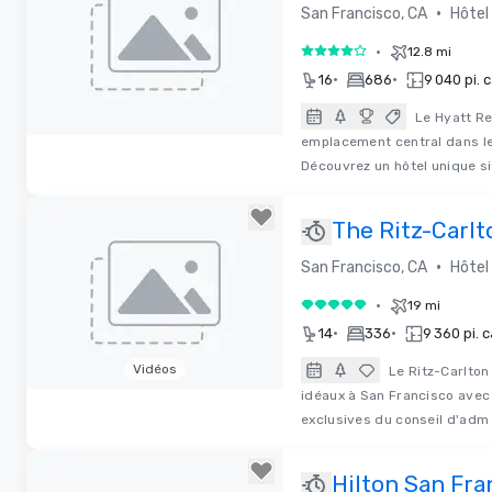
Francisco Do
•
San Francisco, CA
Hôtel
SOMA
•
12.8 mi
4 sur 5
•
•
16
686
9 040 pi. c
Le Hyatt R
emplacement central dans le 
Removed from favorites
Découvrez un hôtel unique s
The Ritz-Carlt
Francisco
•
San Francisco, CA
Hôtel
•
19 mi
5 sur 5
•
•
14
336
9 360 pi. c
Vidéos
Le Ritz-Carlton
idéaux à San Francisco avec 
Removed from favorites
exclusives du conseil d'adm
Hilton San Fra