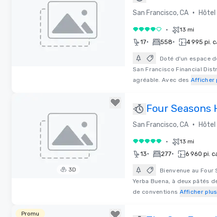
Financial Distr
•
San Francisco, CA
Hôtel
•
13 mi
4 sur 5
•
•
17
558
4 995 pi. c
Doté d'un espace de
San Francisco Financial Dist
Removed from favorites
agréable. Avec des
Afficher 
Four Seasons 
Francisco
•
San Francisco, CA
Hôtel
•
13 mi
5 sur 5
•
•
13
277
6 960 pi. c
3D
Bienvenue au Four S
Yerba Buena, à deux pâtés de
Removed from favorites
de conventions
Afficher plu
Promu