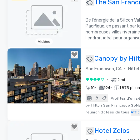
The San Franc
Peninsula DM
De l'énergie de la Silicon V
Pacifique, en passant par l
nombreuses villes riveraine
l'endroit idéal pour organi
Vidéos
Removed from favorites
Canopy by Hil
Francisco SoM
•
San Francisco, CA
Hôtel
•
12 mi
4 sur 5
•
•
10
194
1 875 pi. ca
Profitez d'un s
by Hilton San Francisco SoMa
Removed from favorites
réunion dotées de tous
Affic
Hotel Zelos