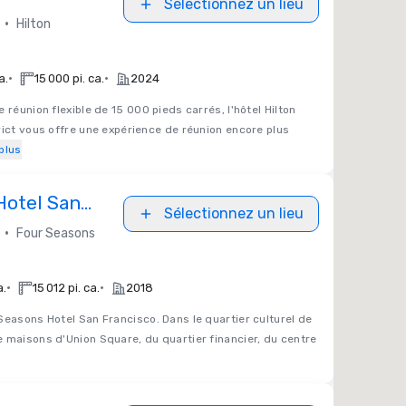
Sélectionnez un lieu
ict
•
Hilton
•
•
a.
15 000 pi. ca.
2024
 réunion flexible de 15 000 pieds carrés, l'hôtel Hilton
rict vous offre une expérience de réunion encore plus
plus
Hotel San
Sélectionnez un lieu
•
Four Seasons
•
•
a.
15 012 pi. ca.
2018
easons Hotel San Francisco. Dans le quartier culturel de
 maisons d'Union Square, du quartier financier, du centre
s