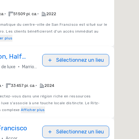
•
•
ca.
51 509 pi. ca.
2022
matique du centre-ville de San Francisco est situé sur le
ro. Les clients bénéficieront d'un accès immédiat au
er plus
on, Half
Sélectionnez un lieu
•
 de luxe
Marriott Bonvoy
•
•
a.
33 457 pi. ca.
2024
ctez-vous dans une région riche en ressources
e luxe s'associe à une touche locale distincte. Le Ritz-
un complexe
Afficher plus
Francisco
Sélectionnez un lieu
•
Accor