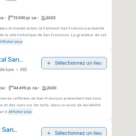
•
•
ca.
72 000 pi. ca.
2023
ans le monde entier, le Fairmont San Francisco présente
 la ville historique de San Francisco. La grandeur de cet
Afficher plus
tal San
Sélectionnez un lieu
•
 de luxe
IHG
•
•
ca.
46 495 pi. ca.
2020
mbres raffinées de San Francisco présentent des tons
 et des vues sur les toits, dans un souci de durabilité.
arré
Afficher plus
 San
Sélectionnez un lieu