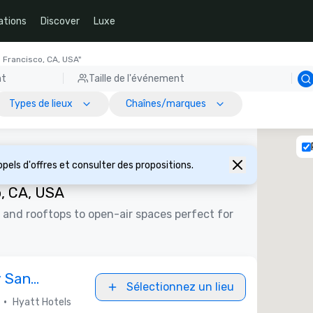
ations
Discover
Luxe
an Francisco, CA, USA"
nt
Taille de l'événement
Types de lieux
Chaînes/marques
pels d'offres et consulter des propositions.
o, CA, USA
 and rooftops to open-air spaces perfect for
 San
Sélectionnez un lieu
arcadero
•
Hyatt Hotels