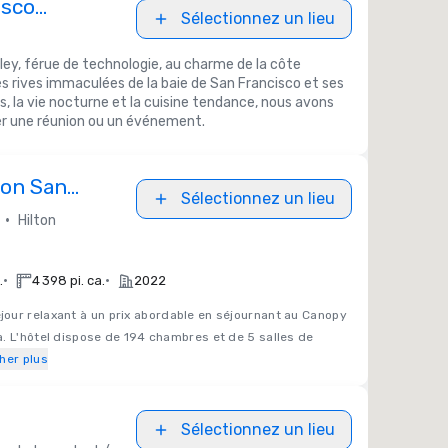
isco
Sélectionnez un lieu
O
alley, férue de technologie, au charme de la côte
es rives immaculées de la baie de San Francisco et ses
s, la vie nocturne et la cuisine tendance, nous avons
ser une réunion ou un événement.
ton San
Sélectionnez un lieu
a
•
Hilton
•
•
.
4 398 pi. ca.
2022
éjour relaxant à un prix abordable en séjournant au Canopy
. L'hôtel dispose de 194 chambres et de 5 salles de
her plus
Sélectionnez un lieu