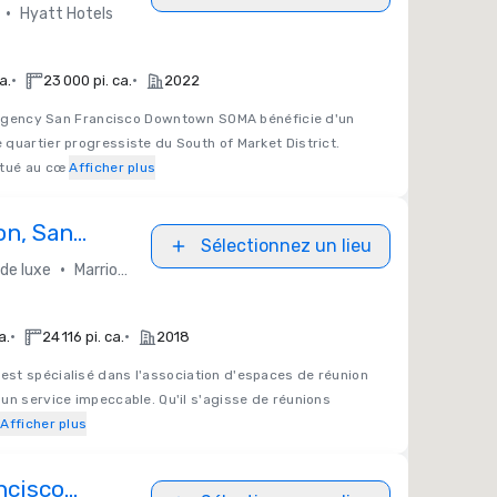
wntown
•
Hyatt Hotels
•
•
a.
23 000 pi. ca.
2022
egency San Francisco Downtown SOMA bénéficie d'un
quartier progressiste du South of Market District.
itué au cœ
Afficher plus
on, San
Sélectionnez un lieu
•
 de luxe
Marriott Bonvoy
•
•
a.
24 116 pi. ca.
2018
 est spécialisé dans l'association d'espaces de réunion
un service impeccable. Qu'il s'agisse de réunions
Afficher plus
ncisco