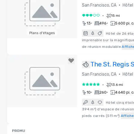
Golden Gatew
•
San Francisco, CA
Hôtel
•
15 mi
3 sur 5
•
•
13
496
5 600 pi. c
Plans d'étages
Hôtel de 26 éta
imprenable sur la magnifique
Removed from favorites
de réunion modulable
Affich
The St. Regis 
Francisco
•
San Francisco, CA
Hôtel
•
13.6 mi
5 sur 5
•
•
10
260
4 640 pi. c
Hôtel cinq étoi
394 m²) d'espace de réunion
Removed from favorites
pieds carrés (511 m²)
Affiche
PROMU