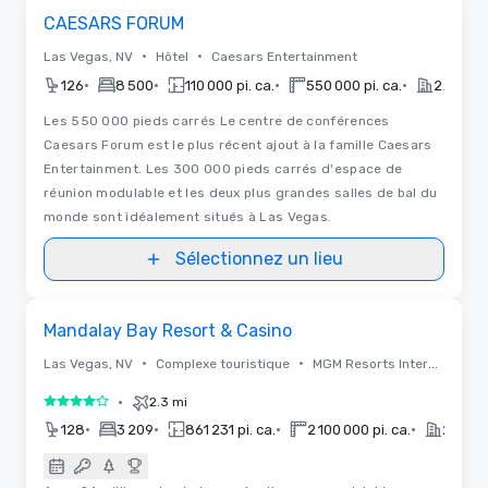
Removed from favorites
Promu
CAESARS FORUM
•
•
Las Vegas, NV
Hôtel
Caesars Entertainment
•
•
•
•
126
8 500
110 000 pi. ca.
550 000 pi. ca.
2020
Les 550 000 pieds carrés Le centre de conférences
Caesars Forum est le plus récent ajout à la famille Caesars
Entertainment. Les 300 000 pieds carrés d'espace de
réunion modulable et les deux plus grandes salles de bal du
monde sont idéalement situés à Las Vegas.
Sélectionnez un lieu
3D | Plans d'étages
Removed from favorites
Promu
Mandalay Bay Resort & Casino
•
•
Las Vegas, NV
Complexe touristique
MGM Resorts International
•
2.3 mi
4 sur 5
•
•
•
•
128
3 209
861 231 pi. ca.
2 100 000 pi. ca.
2015