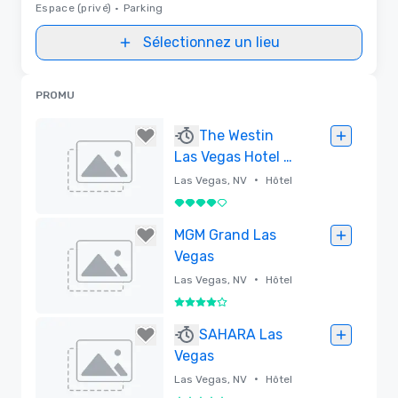
Espace (privé)
•
Parking
Sélectionnez un lieu
PROMU
The Westin
Las Vegas Hotel &
Spa
•
Las Vegas, NV
Hôtel
4 sur 5
Supprimé
MGM Grand Las
Vegas
•
Las Vegas, NV
Hôtel
4 sur 5
Supprimé
SAHARA Las
Vegas
•
Las Vegas, NV
Hôtel