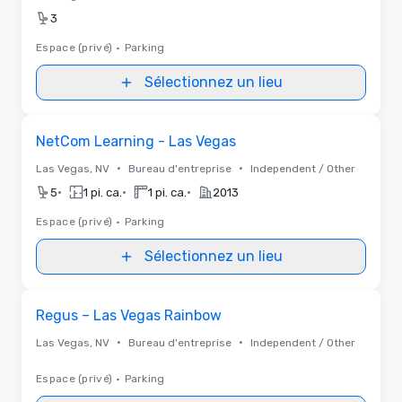
3
Espace (privé)
•
Parking
Sélectionnez un lieu
Removed from favorites
NetCom Learning - Las Vegas
•
•
Las Vegas, NV
Bureau d'entreprise
Independent / Other
•
•
•
5
1 pi. ca.
1 pi. ca.
2013
Espace (privé)
•
Parking
Sélectionnez un lieu
Removed from favorites
Regus – Las Vegas Rainbow
•
•
Las Vegas, NV
Bureau d'entreprise
Independent / Other
Espace (privé)
•
Parking