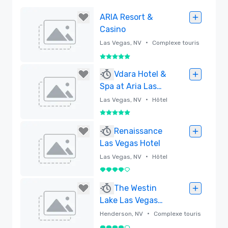
ARIA Resort &
Casino
•
Las Vegas, NV
Complexe touris
tique
5 sur 5
Supprimé
Vdara Hotel &
Spa at Aria Las
Vegas
•
Las Vegas, NV
Hôtel
5 sur 5
Supprimé
Renaissance
Las Vegas Hotel
•
Las Vegas, NV
Hôtel
4 sur 5
Supprimé
The Westin
Lake Las Vegas
Resort & Spa
•
Henderson, NV
Complexe touris
tique