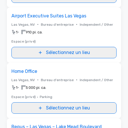
Removed from favorites
Airport Executive Suites Las Vegas
•
•
Las Vegas, NV
Bureau d'entreprise
Independent / Other
•
1
910 pi. ca.
Espace (privé)
Sélectionnez un lieu
Removed from favorites
Home Office
•
•
Las Vegas, NV
Bureau d'entreprise
Independent / Other
•
1
5 000 pi. ca.
Espace (privé)
•
Parking
Sélectionnez un lieu
Removed from favorites
Regus – Las Vegas – Lake Mead Boulevard