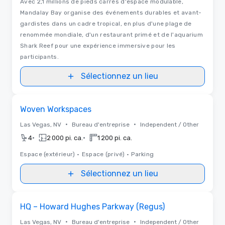
Avec 2,1 millions de pieds carrés d'espace modulable,
Mandalay Bay organise des événements durables et avant-
gardistes dans un cadre tropical, en plus d'une plage de
renommée mondiale, d'un restaurant primé et de l'aquarium
Shark Reef pour une expérience immersive pour les
participants.
Sélectionnez un lieu
Removed from favorites
Woven Workspaces
•
•
Las Vegas, NV
Bureau d'entreprise
Independent / Other
•
•
4
2 000 pi. ca.
1 200 pi. ca.
Espace (extérieur)
•
Espace (privé)
•
Parking
Sélectionnez un lieu
Removed from favorites
HQ – Howard Hughes Parkway (Regus)
•
•
Las Vegas, NV
Bureau d'entreprise
Independent / Other