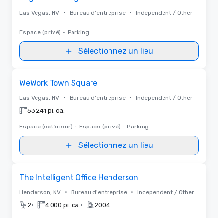
•
•
Las Vegas, NV
Bureau d'entreprise
Independent / Other
Espace (privé)
•
Parking
Sélectionnez un lieu
Removed from favorites
WeWork Town Square
•
•
Las Vegas, NV
Bureau d'entreprise
Independent / Other
53 241 pi. ca.
Espace (extérieur)
•
Espace (privé)
•
Parking
Sélectionnez un lieu
Removed from favorites
The Intelligent Office Henderson
•
•
Henderson, NV
Bureau d'entreprise
Independent / Other
•
•
2
4 000 pi. ca.
2004