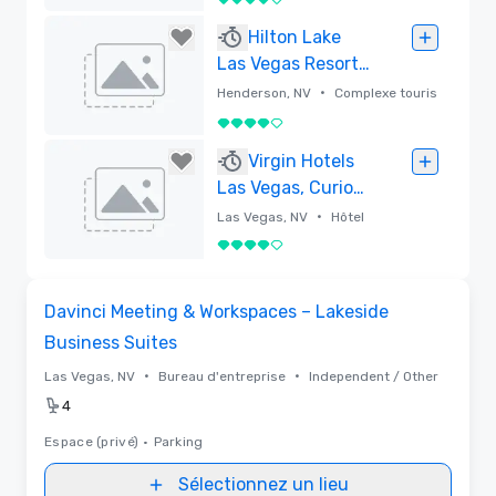
4 sur 5
Supprimé
Hilton Lake
Las Vegas Resort
& Spa
•
Henderson, NV
Complexe touris
tique
4 sur 5
Supprimé
Virgin Hotels
Las Vegas, Curio
Collection by
•
Las Vegas, NV
Hôtel
Hilton
4 sur 5
Supprimé
Removed from favorites
Davinci Meeting & Workspaces – Lakeside
Business Suites
•
•
Las Vegas, NV
Bureau d'entreprise
Independent / Other
4
Espace (privé)
•
Parking
Sélectionnez un lieu