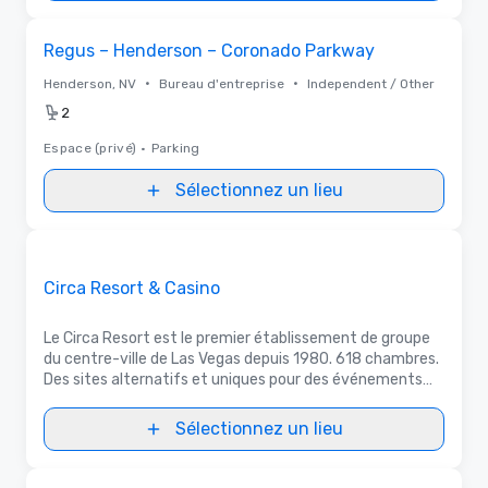
Removed from favorites
Regus – Henderson – Coronado Parkway
•
•
Henderson, NV
Bureau d'entreprise
Independent / Other
2
Espace (privé)
•
Parking
Sélectionnez un lieu
3D
Removed from favorites
Promu
Circa Resort & Casino
Le Circa Resort est le premier établissement de groupe
du centre-ville de Las Vegas depuis 1980. 618 chambres.
Des sites alternatifs et uniques pour des événements
tels que Stadium Swim (4 000 places), Sportsbook (1
000 places) et Legacy Club (200 places)
Sélectionnez un lieu
Removed from favorites