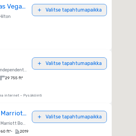
Las Vegas
Valitse tapahtumapaikka
Hilton
Valitse tapahtumapaikka
Independent / Other
29 755 ft²
a internet
•
Pysäköinti
 Marriott
Valitse tapahtumapaikka
Marriott Bonvoy
n
•
60 ft²
2019