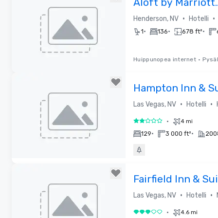
Aloft by Marriott
Henderson
•
•
Henderson, NV
Hotelli
•
•
•
1
136
678 ft²
Huippunopea internet
•
Pysäk
Removed from favorites
Hampton Inn & Su
Vegas Airport
•
•
Las Vegas, NV
Hotelli
•
4 mi
2 / 5
•
•
129
3 000 ft²
200
Removed from favorites
Fairfield Inn & Su
Vegas Airport So
•
•
Las Vegas, NV
Hotelli
•
4.6 mi
3 / 5