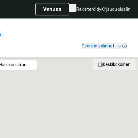
Venues
Rekisteröidy
Kirjaudu sisään
Cventin valinnat
Keskikokoinen
Hae, kun liikun