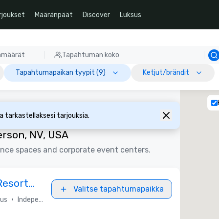
rjoukset
Määränpäät
Discover
Luksus
ämäärät
Tapahtuman koko
Tapahtumapaikan tyypit (9)
Ketjut/brändit
 tarkastellaksesi tarjouksia.
rson, NV, USA
ence spaces and corporate event centers.
Resort
Valitse tapahtumapaikka
•
us
Independent / Other