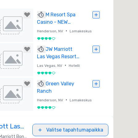
M Resort Spa
Casino - NEW
TOWER NOW OPEN
•
Henderson, NV
Lomakeskus
4 / 5
stettu
JW Marriott
Las Vegas Resort
& Spa (Newly
•
Las Vegas, NV
Hotelli
Renovated)
4 / 5
stettu
Green Valley
Ranch
•
Henderson, NV
Lomakeskus
4 / 5
stettu
ott Las
Valitse tapahtumapaikka
Marriott Bonvoy