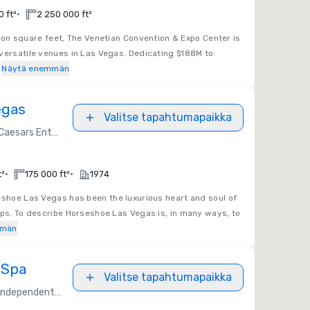
•
 ft²
2 250 000 ft²
lion square feet, The Venetian Convention & Expo Center is
versatile venues in Las Vegas. Dedicating $188M to
Näytä enemmän
egas
Valitse tapahtumapaikka
Caesars Entertainment
•
•
t²
175 000 ft²
1974
eshoe Las Vegas has been the luxurious heart and soul of
eps. To describe Horseshoe Las Vegas is, in many ways, to
mmän
 Spa
Valitse tapahtumapaikka
Independent / Other