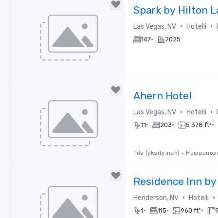
Removed from favorites
Spark by Hilton 
Airport
•
•
Las Vegas, NV
Hotelli
•
147
2025
Removed from favorites
Ahern Hotel
•
•
Las Vegas, NV
Hotelli
•
•
•
11
203
5 378 ft²
Tila (yksityinen)
•
Huippunope
Removed from favorites
Residence Inn by
Las Vegas
•
•
Henderson, NV
Hotelli
South/Henderso
•
•
•
1
115
960 ft²
9