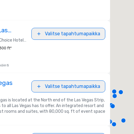
Las
Valitse tapahtumapaikka
hoice Hotels and Radisson Americas
300 ft²
öinti
egas
Valitse tapahtumapaikka
as is located at the North end of the Las Vegas Strip,
to all Las Vegas has to offer. An integrated resort and
st rooms and suites, with 80,000 sq. ft of event space