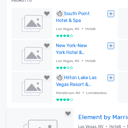
PROMOTTU
South Point
Hotel & Spa
•
Las Vegas, NV
Hotelli
4 / 5
Poistettu
Poi
New York-New
York Hotel &
Casino
•
Las Vegas, NV
Hotelli
3 / 5
Poistettu
Poi
Hilton Lake Las
Vegas Resort &
Spa
•
Henderson, NV
Lomakeskus
4 / 5
Poistettu
Poi
Element by Marri
Vegas Airport
•
•
Las Vegas, NV
Hotelli