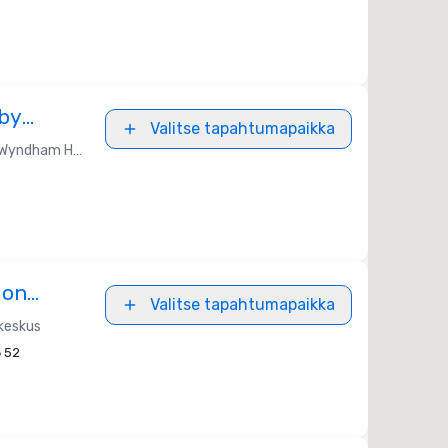
 by
Valitse tapahtumapaikka
Wyndham Hotels & Resorts
ion
Valitse tapahtumapaikka
keskus
52