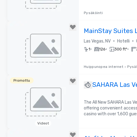
Pysäköinti
Removed from favorites
MainStay Suites 
Vegas
•
•
Las Vegas, NV
Hotelli
C
•
•
•
1
126
300 ft²
Huippunopea internet
•
Pysäk
Removed from favorites
Promottu
SAHARA Las V
The All New SAHARA Las Veg
offering convenient access 
casino with over 1,600 gue
Videot
Removed from favorites