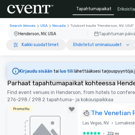
Tapahtumapaikat
Erikoista
Search Venues
USA
Nevada
Tulokset haulle "Henderson, NV, USA"
Henderson, NV, USA
Tapahtuman päiv
Kaikki suodattimet
Ehdotetut ominaisuudet
Kirjaudu sisään
tai
luo tili
lähettääksesi tarjouspyyntöjä ja
Parhaat tapahtumapaikat kohteessa Hende
Find event venues in Henderson, from hotels to confer
276-298 / 298 2 tapahtuma- ja kokouspaikkaa
Promottu
The Venetian 
Las Vegas
•
Las Vegas, NV
Lomakesk
•
2 mi
5 / 5