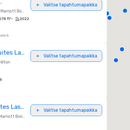
Valitse tapahtumapaikka
Marriott Bonvoy
•
678 ft²
2022
öinti
ites Las
Valitse tapahtumapaikka
Hilton
8
ites Las
Valitse tapahtumapaikka
uth
Marriott Bonvoy