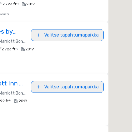
•
2 723 ft²
2019
öinti
es by
Valitse tapahtumapaikka
s Airport
Marriott Bonvoy
•
2 723 ft²
2019
ott Inn &
Valitse tapahtumapaikka
Marriott Bonvoy
•
99 ft²
2019