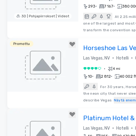
•
•
293
7 167
380 000
3D | Pohjapiirrokset | Videot
At 2.25 mil
one of the largest and most 
Removed from favorites
transform the convention sp
Promottu
Horseshoe Las V
•
•
Las Vegas, NV
Hotelli
•
4 mi
4 / 5
•
•
10
2 812
40 002 f
For 30 years, Hors
the neon city that never sle
Removed from favorites
describe Vegas
Näytä ene
Platinum Hotel &
•
•
Las Vegas, NV
Hotelli