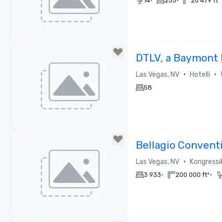
•
•
14
255
20 479 ft²
Removed from favorites
DTLV, a Baymont
Wyndham
•
•
Las Vegas, NV
Hotelli
58
Removed from favorites
Bellagio Convent
Center
•
Las Vegas, NV
Kongressi
•
•
3 933
200 000 ft²