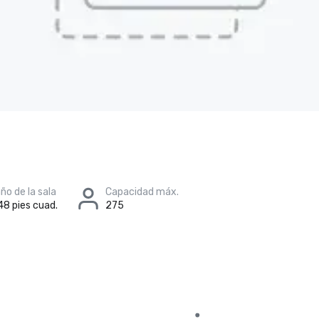
o de la sala
Capacidad máx.
48 pies cuad.
275