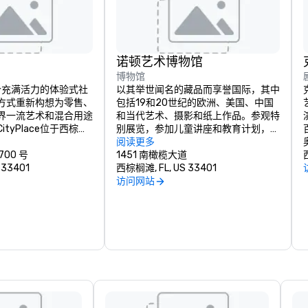
诺顿艺术博物馆
博物馆
是一个充满活力的体验式社
以其举世闻名的藏品而享誉国际，其中
方式重新构想为零售、
包括19和20世纪的欧洲、美国、中国
界一流艺术和混合用途
和当代艺术、摄影和纸上作品。参观特
tyPlace位于西棕榈
别展览，参加儿童讲座和教育计划，以
策划了50多家商店和
及

阅读更多
00 号
成年人们。
1451 南橄榄大道
 33401
西棕榈滩, FL, US 33401
访问网站