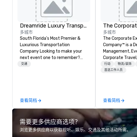
Dreamride Luxury Transportation
The Corporat
多城市
多城市
South Florida's Most Premier &
The Corporate E
Luxurious Transportation
Company™ is a D
Company Looking to make your
Management, Eve
next event one to remember?
Corporate Travel
With DreamRide Luxury
Company.
交通
行动
物流/装饰
Transportation, you can arrive in
首选工作人员
style in one of the most beautiful
limousines of South Florida. We
are South Florida’s most premier
and luxury transportation
查看简档
查看简档
company offering quality
transportation services.
需要更多供应商选项？
浏览更多供应商以获取视听、娱乐、交通及其他活动所需。