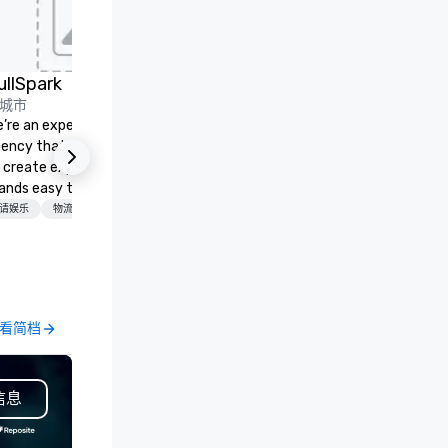
ullSpark
城市
多城市
’re an experiential events
Our mission at Larry’s Private
ency that partners with teams
& Limo Service is to render t
 create experiences that make
ultimate in service to our
ands easy to love and hard to
clientele. Whether you are th
rget. Most companies already
CEO of a Fortune 500 corpor
请娱乐
物流/装饰
首选工作人员
交通
ow what makes them easy to
with hundreds of traveling sta
ve; we help teams design
the average Joe heading out
ments that truly stick backed
vacation, we set the standar
 our trademarked neuroscience
exceptional customer service
ol, Nistinct.
and unsurpassed safety and
看简档
查看简档
luxury.
信息