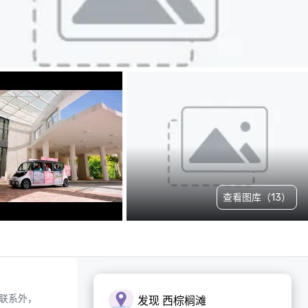
查看图库（13）
联系外，
发现 西棕榈滩