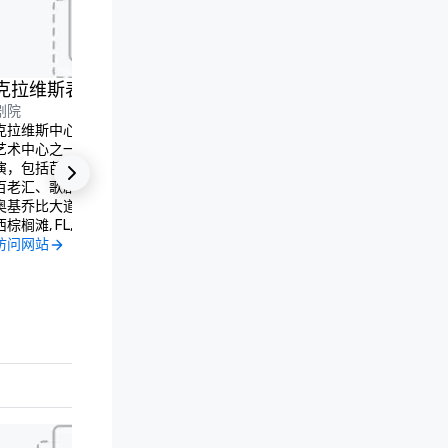
克拉维斯表演艺术中心
西棕榈滩市中心
剧院
夜生活
克拉维斯中心是东南部首屈一指的表演
欢迎来到西棕榈滩市中心。购
艺术中心之一，提供从古典到尖端的表
和玩耍！ 

演，包括芭蕾舞、流行音乐、爵士乐、
西棕榈滩市中心毗邻引人注目
百老汇、歌剧等。
滨，充满活力。 

奥基乔比大道 701 号
阅读更多
西棕榈滩, FL, US 33401
这里有丰富的历史、艺术和文
铁线虫街区
访问网站
适合家庭的活动、本土商店和
西棕榈滩, FL, US 33401
可供选择，只需漫步即可到达
访问网站