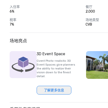
*林西·格罗斯菲尔德，会议与会议销售高级经理-北卡罗来纳州、
入住率
餐厅
*Maxine Jemison，高级销售经理-多元文化销售 

6%
2,000
税率
场地类型
在 thepalmbeaches.com/meetings 上策划你最成功的会议
7%
CVB
场地亮点
3D Event Space
Cvent Photo-realistic 3D
Event Spaces give planners
the ability to realize their
vision down to the finest
detail.
了解更多信息