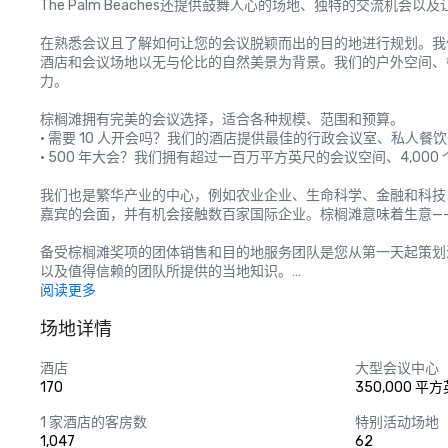
The Palm Beaches还提供鼓舞人心的场地、独特的交流机会
在熟悉会议且了解如何让您的会议脱颖而出的目的地进行规划。我
酒店和会议场地以无与伦比的自然美景为背景。我们的户外空间、
力。 

棕榈滩拥有完美的会议选择，适合各种规模、范围和预算。 

• 需要 10 人开会吗？我们的酒店提供最佳的行政会议室、私人餐
• 500 年大会？我们拥有超过一百万平方英尺的会议空间、4,0
我们也是繁华产业的中心，例如农业企业、生命科学、金融和科技
嘉宾的会面，并有机会接触数百家国际企业。棕榈滩意味着生意——
备受棕榈滩奖项的团体销售和目的地服务团队是您从第一天起策划
以及值得信赖的团队所提供的当地知识。

阅读更多
*凯利·凯弗斯，首席销售官

场地详情
*罗宾·普拉卡什，集团销售副总裁

*Dori Jensen，中大西洋地区高级销售总监

*Shanon Villeneuve，销售总监-西海岸与激励计划

酒店
大型会议中心
*布兰登·霍尔，CMP，销售总监-佛罗里达州协会与国际

170
350,000 平
*Peggy Murray-Hagaman，中西部销售总监

1 家酒店的客房数
特别活动场地
*Tamara Haynie，销售总监-东北地区

1,047
62
*OPEN，销售总监-东南区
