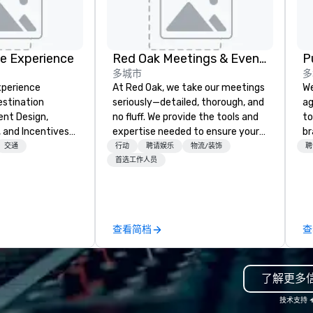
e Experience
Red Oak Meetings & Events
P
多城市
多
xperience
At Red Oak, we take our meetings
We
estination
seriously—detailed, thorough, and
ag
nt Design,
no fluff. We provide the tools and
to
, and Incentives
expertise needed to ensure your
br
meeting goes off without a hitch.
fo
交通
行动
聘请娱乐
物流/装饰
聘
From site visits, expo
kn
首选工作人员
management, drayage, and
lo
registration to transportation,
mo
hosted off-site events, and tours,
by
we can assist with every aspect
to
查看简档
查
of your meeting. Our meeting
planners have access to the most
up-to-date technology, allowing
了解更多
them to provide real-time
updates and superior content to
技术支持
attendees throughout any