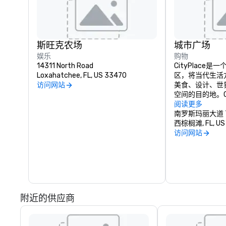
斯旺克农场
城市广场
娱乐
购物
14311 North Road
CityPlace
Loxahatchee, FL, US 33470
区，将当代生活
访问网站
美食、设计、世
空间的目的地。Ci
滩市中心，精心
阅读更多
餐厅。
南罗斯玛丽大道 7
西棕榈滩, FL, US
访问网站
附近的供应商