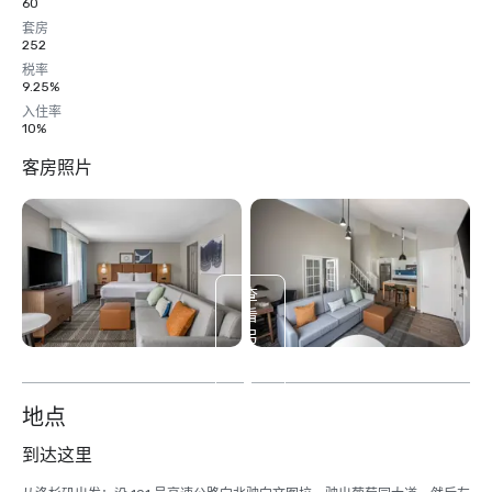
60
套房
252
税率
9.25%
入住率
10%
客房照片
查
看
另
外
2
个
地点
到达这里