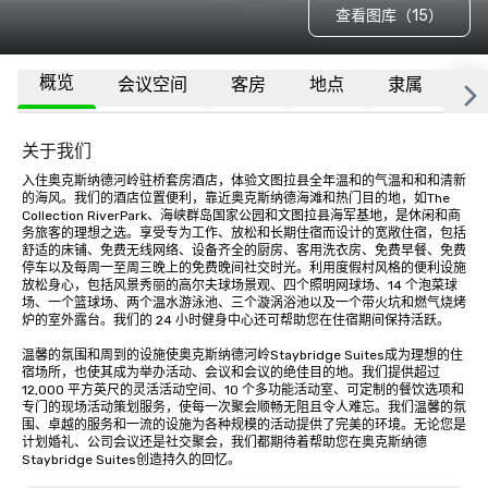
查看图库（15）
概览
会议空间
客房
地点
隶属
更
关于我们
入住奥克斯纳德河岭驻桥套房酒店，体验文图拉县全年温和的气温和和和清新
的海风。我们的酒店位置便利，靠近奥克斯纳德海滩和热门目的地，如The 
Collection RiverPark、海峡群岛国家公园和文图拉县海军基地，是休闲和商
务旅客的理想之选。享受专为工作、放松和长期住宿而设计的宽敞住宿，包括
舒适的床铺、免费无线网络、设备齐全的厨房、客用洗衣房、免费早餐、免费
停车以及每周一至周三晚上的免费晚间社交时光。利用度假村风格的便利设施
放松身心，包括风景秀丽的高尔夫球场景观、四个照明网球场、14 个泡菜球
场、一个篮球场、两个温水游泳池、三个漩涡浴池以及一个带火坑和燃气烧烤
炉的室外露台。我们的 24 小时健身中心还可帮助您在住宿期间保持活跃。

温馨的氛围和周到的设施使奥克斯纳德河岭Staybridge Suites成为理想的住
宿场所，也使其成为举办活动、会议和会议的绝佳目的地。我们提供超过 
12,000 平方英尺的灵活活动空间、10 个多功能活动室、可定制的餐饮选项和
专门的现场活动策划服务，使每一次聚会顺畅无阻且令人难忘。我们温馨的氛
围、卓越的服务和一流的设施为各种规模的活动提供了完美的环境。无论您是
计划婚礼、公司会议还是社交聚会，我们都期待着帮助您在奥克斯纳德
Staybridge Suites创造持久的回忆。