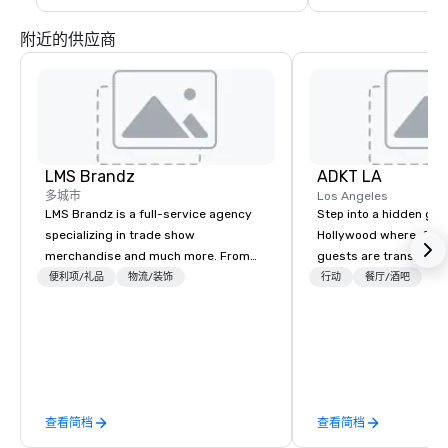
附近的供应商
LMS Brandz
ADKT LA
多城市
Los Angeles
LMS Brandz is a full-service agency
Step into a hidden ge
specializing in trade show
Hollywood where, for o
merchandise and much more. From
guests are transported
booth giveaways and branded apparel
dinner and a show
便利项/礼品
物流/装饰
行动
餐厅/酒吧
to executive gifting, displays,
banners, signage, fulfillment,
logistics, shipping, along with e-
commerce solutions we handle it all.
While there are many promotional
companies to choose from, our 20+
查看简档
查看简档
years of industry experience and
commitment to exceptional customer