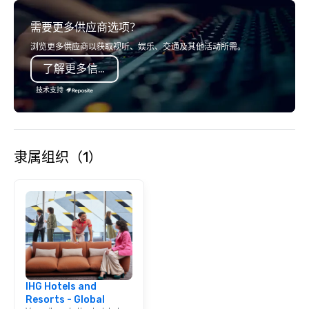
service set us apart. We deliver
需要更多供应商选项？
smart, reliable solutions designed to
make the end-user experience
浏览更多供应商以获取视听、娱乐、交通及其他活动所需。
seamless from start to finish. We are
了解更多信息
also a certified WOSB.
技术支持
隶属组织（1）
IHG Hotels and
Resorts - Global