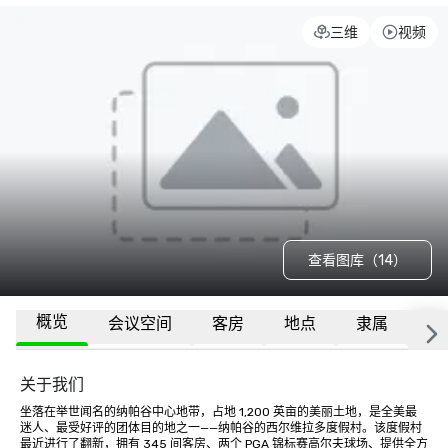
三维
视频
查看图库（14）
概览
会议空间
客房
地点
隶属
更
关于我们
坐落在举世闻名的纳帕谷中心地带，占地 1,200 英亩的美丽土地，是全美最
迷人、最受好评的团体目的地之一——纳帕谷的西尔维拉多度假村。该度假村
最近进行了翻新，拥有 345 间客房、两个 PGA 锦标赛高尔夫球场、提供全方