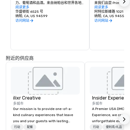
力、葡萄酒和品酒。来自纳帕谷和世界各地
来我们品尝 Prime Solum
的浪漫礼物和收藏品，与各种令人愉悦的葡
阅读更多
和 Tetra 葡萄酒。
阅读更多
萄酒之乡餐饮相得益彰。
华盛顿街 6525 号
阿特拉斯峰路 1021 号
纳帕, CA, US 94599
纳帕, CA, US 94559
访问网站
访问网站
附近的供应商
ilixr Creative
Insider Experienc
多城市
多城市
Our mission is to provide one-of-a-
A Premier USA DMC Partner At 
kind culinary experiences that leave
Experience, we create
you and your guests with lasting
unforgettable events w
memories and satiated palates. Every
access to premium ve
行动
配餐
行动
便利项/礼品