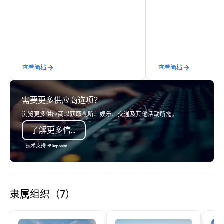
detail is meticulously thought out, and
class entertainment, a
our commitment to hospitality, with
experiences. With over
over 40 years of experience working
expertise, we handle e
in some of the world's most
behind the scenes, en
acclaimed restaurants, brings a level
flawless, five-star exp
of excellence rarely found in the
Planners value our qu
查看简档
查看简档
catering industry.
times, all-inclusive b
turnarounds, strong i
relationships, and ope
需要更多供应商选项？
precision. We operate 
in key destinations su
浏览更多供应商以获取视听、娱乐、交通及其他活动所需。
Los Angeles, San Fran
了解更多信息
Diego, Orange County,
York, Chicago and Miam
技术支持
offices enable us to eff
both U.S. and internati
across multiple time zones. Let
something extraordin
隶属组织（7）
contact us today!