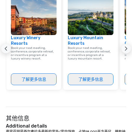
Luxury Winery
Luxury Mountain
Uni
Resorts
Resorts
Ca
Book your next meeting,
Book your next meeting,
Find 
conference, corporate retreat,
conference, corporate retreat,
resor
or incentive program at a
or incentive program at a
ince
luxury winery resort.
luxury mountain resort.
retre
了解更多信息
了解更多信息
其他信息
Additional details
豪宅花园是西尔弗拉多最新的室外/室内场地，占地18,000平方英尺，拥有纳