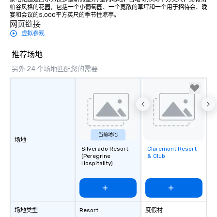
帕谷风格的花园，包括一个小葡萄园、一个宽敞的草坪和一个用于招待会、晚
宴和会议的5,000平方英尺的季节性凉亭。
网页链接
虚拟参观
推荐场地
另外 24 个场地匹配您的需要
当前场地
场地
Silverado Resort
Claremont Resort
Removed from
(Peregrine
& Club
favorites
Hospitality)
场地类型
Resort
度假村