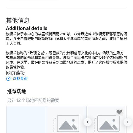
其他信息
Additional details
波特兰位于市中心的华盛顿街西南900号，非常靠近威拉米特河郁郁葱葱的河
岸，介于白雪皑皑的喀斯喀特山脉和太平洋海岸的美丽海滩之间，波特兰植根
于大自然。 

波特兰被称为 “玫瑰之城”，现已成为设计和创意文化的中心，活跃的生活方
式与卓越的葡萄酒和美食相得益彰。波特兰丽思卡尔顿酒店反映了这种理想的
环境。在这里，最好的奢侈品受到周围地形的启发，提升了这座城市所能提供
的最佳体验。
网页链接
虚拟参观
推荐场地
另外 12 个场地匹配您的需要