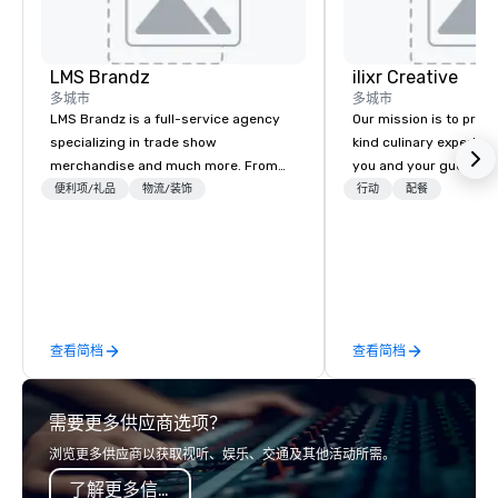
LMS Brandz
ilixr Creative
多城市
多城市
LMS Brandz is a full-service agency
Our mission is to prov
specializing in trade show
kind culinary experien
merchandise and much more. From
you and your guests wi
booth giveaways and branded apparel
memories and satiated
便利项/礼品
物流/装饰
行动
配餐
to executive gifting, displays,
detail is meticulously 
banners, signage, fulfillment,
our commitment to hosp
logistics, shipping, along with e-
over 40 years of expe
commerce solutions we handle it all.
in some of the world'
While there are many promotional
acclaimed restaurants,
companies to choose from, our 20+
of excellence rarely fo
查看简档
查看简档
years of industry experience and
catering industry.
commitment to exceptional customer
service set us apart. We deliver
需要更多供应商选项？
smart, reliable solutions designed to
make the end-user experience
浏览更多供应商以获取视听、娱乐、交通及其他活动所需。
seamless from start to finish. We are
了解更多信息
also a certified WOSB.