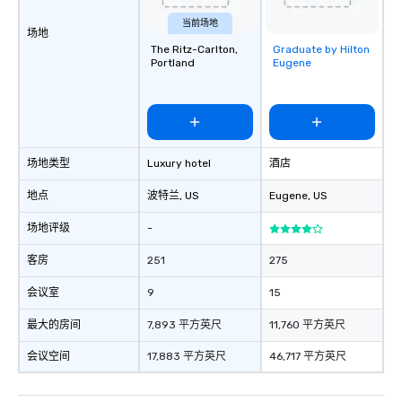
当前场地
场地
The Ritz-Carlton,
Graduate by Hilton
Removed from
Portland
Eugene
favorites
场地类型
Luxury hotel
酒店
地点
波特兰
, US
Eugene
, US
场地评级
-
客房
251
275
会议室
9
15
最大的房间
7,893 平方英尺
11,760 平方英尺
会议空间
17,883 平方英尺
46,717 平方英尺