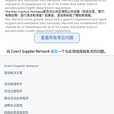
hygiene and sanitation very seriously. Marriott has established strict 
standards of cleanliness for all of its hotels that either meet or 
exceed public health department regulations. 
The Ritz-Carlton, Portland是否对公共区域和公共设施（如会议室、餐厅、
电梯站等）进行清洁和消毒？如果是，请说明采取了哪些新措施。
Yes, Marriott cares greatly about every guest's experience and takes 
hygiene and sanitation very seriously. Marriott has established strict 
standards of cleanliness for all of its hotels that either meet or 
exceed public health department regulations. 
查看所有常见问题
向 Cvent Supplier Network
报告
一个与此场地简档有关的问题。
Cvent Supplier Network
现场解决方案
活动管理软件
活动注册软件
移动活动应用程序
战略会议管理
网络民意调查软件