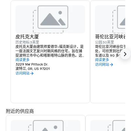
皮托克大厦
哥伦比亚河峡谷
历史地标
3英里
公园
30英里
皮托克大厦由建筑师爱德华·福克斯设计，是
哥伦比亚河峡谷位于波特
一座法国文艺复兴时期风格的住宅，旨在捕
处，可欣赏到壮丽的景
捉波特兰市中心和喀斯喀特山脉的景色。这
车道以及 90 多个瀑
段历史建于 1912 年，是为《俄勒冈报》的编
阅读更多
方包括摩特诺玛瀑布、Crown
阅读更多
辑亨利·皮托克建造的，至今仍保留了这段历
3229 NW Pittock Dr.
House、胡德河水果
访问网站
史，游客可以一睹波特兰在起步阶段的生
波特兰, OR, US 97201
比亚河公路。
活。
访问网站
附近的供应商