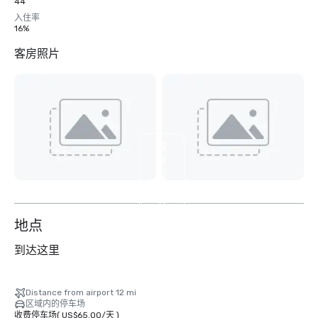
44
入住率
16%
客房照片
查
看
另
外
11
个
地点
到达这里
Distance from airport 12 mi
区域内的停车场
收费停车场
(
US$65.00
/
天
)