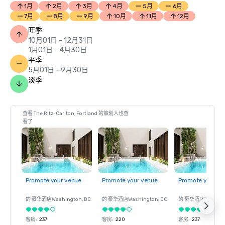
1月
2月
3月
4月
5月
6月
7月
8月
9月
10月
11月
12月
旺季
10月01日 - 12月31日
1月01日 - 4月30日
平季
5月01日 - 9月30日
淡季
查看 The Ritz-Carlton, Portland 的策划人也查
看了
Promote your venue
Promote your venue
Promote your ve
的 豪华酒店
Washington
, DC
的 豪华酒店
Washington
, DC
的 豪华酒店
Washin
客房
:
237
客房
:
220
客房
:
237