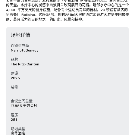
艺和丰富的自然美景。波特兰丽思卡尔顿酒店 19 楼是滋养心灵、身体和灵魂
的天堂。水疗中心的灵感来自波特兰玫瑰展开的花瓣。毗邻水疗中心的是一个 
4,000 平方英尺的健身设施，配备专业运动员青睐的器材。20 楼设有酒店的
招牌餐厅 Bellpine。这座35层、拥有251间客房的酒店带领游客游览美国最美
丽、最具活力的目的地之一的历史、风景和精神。
场地详情
连锁供应商
Marriott Bonvoy
品牌
The Ritz-Carlton
建设
2023
装修
-
会议空间总量
17,883 平方英尺
客房
251
场地类型
豪华酒店