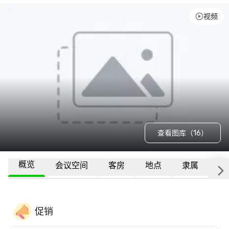
视频
查看图库（16）
概览
会议空间
客房
地点
隶属
更
促销