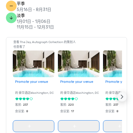
平季
5月16日 - 8月31日
淡季
1月01日 - 1月06日
11月15日 - 12月31日
查看 The Jay, Autograph Collection 的策划人
也查看了
Promote your venue
Promote your venue
Promote your ve
的 豪华酒店
Washington
, DC
的 豪华酒店
Washington
, DC
的 豪华酒店
Washin
客房
:
237
客房
:
220
客房
:
237
会议室
:
8
会议室
:
17
会议室
:
8