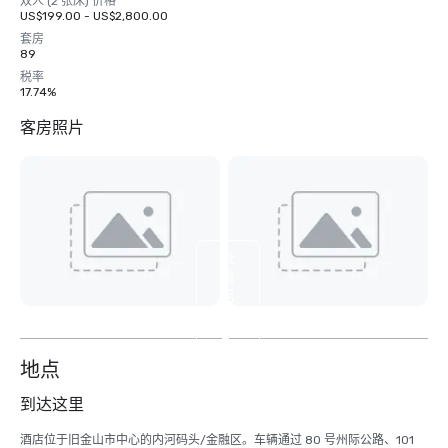
双人 (2 张床) 价格
US$199.00 - US$2,800.00
套房
89
税率
17.74%
客房照片
查
看
另
外
2
个
地点
到达这里
酒店位于旧金山市中心的内河码头/金融区。车辆通过 80 号州际公路、101 