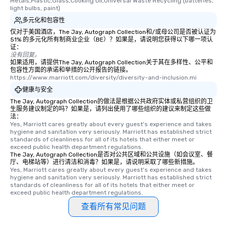
Metals,Plastic,Glass,Cooking Oil,Universal Waste Recycling (batteries, 
light bulbs, paint)
多元化和包容性
仅对于美国酒店，The Jay, Autograph Collection和/或母公司是否被认证为
51% 的多元化所有制商业企业（BE）？如果是，请说明您获得以下哪一项认
证：
没有回复。
如果适用，请提供The Jay, Autograph Collection关于其在多样性、公平和
包容性方面的承诺和举措的公开报告的链接。
https://www.marriott.com/diversity/diversity-and-inclusion.mi
健康与安全
The Jay, Autograph Collection的做法是根据公共政府实体或私营组织的卫
生服务建议制定的吗？如果是，请列出使用了哪些组织的建议来制定这些做
法：
Yes, Marriott cares greatly about every guest's experience and takes 
hygiene and sanitation very seriously. Marriott has established strict 
standards of cleanliness for all of its hotels that either meet or 
exceed public health department regulations. 
The Jay, Autograph Collection是否对公共区域和公共设施（如会议室、餐
厅、电梯站等）进行清洁和消毒？如果是，请说明采取了哪些新措施。
Yes, Marriott cares greatly about every guest's experience and takes 
hygiene and sanitation very seriously. Marriott has established strict 
standards of cleanliness for all of its hotels that either meet or 
exceed public health department regulations. 
查看所有常见问题