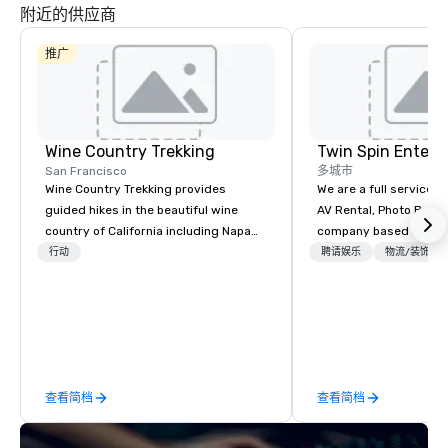
提供中心位置，并认识到葡萄酒与我们丰富
附近的供应商
的地区美食的联系。 

与当地交通当局合作，与渡轮大楼建立牢固
的区域联系，并支持振兴旧金山海滨。 

推广
作为庆祝当地文化和美食的社区聚会场所。
Wine Country Trekking
Twin Spin Entert
San Francisco
多城市
Wine Country Trekking provides
We are a full service 
guided hikes in the beautiful wine
AV Rental, Photo Booth
country of California including Napa
company based in the 
and Sonoma Valleys. These
Bay Area. We specialize in corporate
行动
聘请娱乐
物流/装饰
experiences include walking in the
events and weddings 
vineyards, amongst ancient redwood
serving the Bay Area s
trees and oak groves with a curated
Some of our clients inc
wine country lunch and visits to iconic
Cisco, Apple, Intel, A
wineries for superb wine tasting
Airlines, Sony, Meta, P
experiences. In addition to our guided
查看简档
查看简档
day hikes we provide luxury self-
guided inn-to-in walking vacations
from the gateway City of San