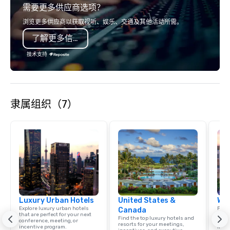
需要更多供应商选项？
Francisco to the California wine
country with a focus on superb hiking,
浏览更多供应商以获取视听、娱乐、交通及其他活动所需。
lodging, food and wine. We also have
了解更多信息
a Monterey Bay Trek.
技术支持
隶属组织（7）
Luxury Urban Hotels
United States &
Wes
Explore luxury urban hotels
Find 
Canada
that are perfect for your next
resor
Find the top luxury hotels and
conference, meeting, or
State
resorts for your meetings,
incentive program.
ince