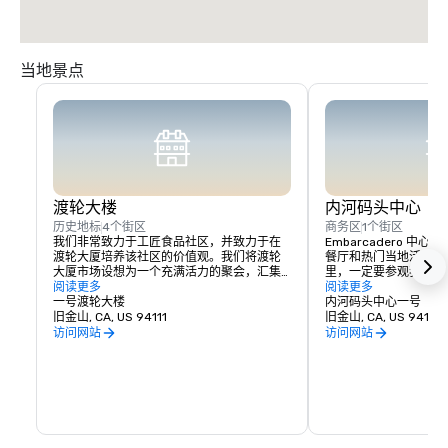
当地景点
渡轮大楼
内河码头中心
历史地标
4个街区
商务区
1个街区
我们非常致力于工匠食品社区，并致力于在
Embarcadero 
渡轮大厦培养该社区的价值观。我们将渡轮
餐厅和热门当地活动的
大厦市场设想为一个充满活力的聚会，汇集
里，一定要参观我们众
了当地农民、工匠生产商、独立拥有和经营
阅读更多
电影院和许多其他现场
阅读更多
的食品企业及其所服务的客户。我们正在创
一号渡轮大楼
性塔楼中，您还可以找
内河码头中心一号
建一个由志同道合的人组成的社区，该社区
旧金山, CA, US 94111
服务提供商，为您提供
旧金山, CA, US 94111
将：

心地带，有这么多东西
访问网站
访问网站
你会同意：在恩巴卡德
展示采用传统农业或生产技术并与客户建立
里。
个人关系的小型区域生产商。 

促进湾区广泛的种族多样性，为正在恢复可
持续农业和生产方式的工匠生产者提供服务
和孵化器。 

为推广北加州世界一流的食品和葡萄酒产区