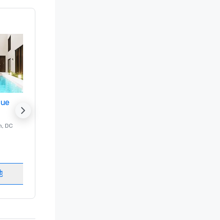
nue
Promote your venue
n
, DC
的 豪华酒店
Washington
, DC
客房
:
237
会议室
:
8
地
选择场地