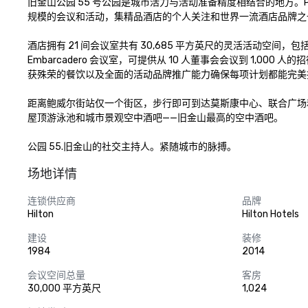
旧金山公园 55 号公园是城市活力与活动准备精度相结合的地方。P
规模的会议和活动，集精品酒店的个人关注和世界一流酒店品牌之
酒店拥有 21 间会议室共有 30,685 平方英尺的灵活活动空间，包括
Embarcadero 会议室，可提供从 10 人董事会会议到 1,00
获殊荣的餐饮以及全面的活动品牌推广能力确保每项计划都能完美执
距离鲍威尔街站仅一个街区，步行即可到达莫斯康中心、联合广场
屋顶游泳池和城市景观空中酒吧——旧金山最高的空中酒吧。

公园 55.旧金山的社交主持人。紧随城市的脉搏。
场地详情
连锁供应商
品牌
Hilton
Hilton Hotels
建设
装修
1984
2014
会议空间总量
客房
30,000 平方英尺
1,024