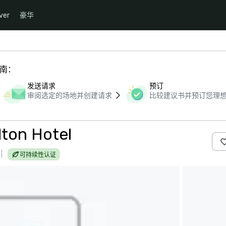
ver
豪华
指南：
发送请求
预订
审阅选定的场地并创建请求
比较建议书并预订您理
lton Hotel
|
可持续性认证