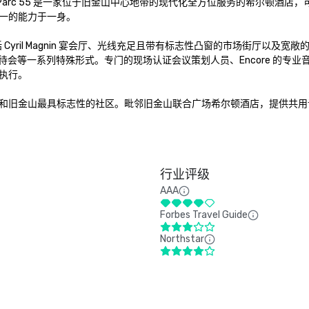
arc 55 是一家位于旧金山中心地带的现代化全方位服务的希尔顿酒店，
一的能力于一身。

 Cyril Magnin 宴会厅、光线充足且带有标志性凸窗的市场街厅以及宽敞的
0 人的招待会等一系列特殊形式。专门的现场认证会议策划人员、Encore 的专
行。

和旧金山最具标志性的社区。毗邻旧金山联合广场希尔顿酒店，提供共用
行业评级
AAA
Forbes Travel Guide
Northstar