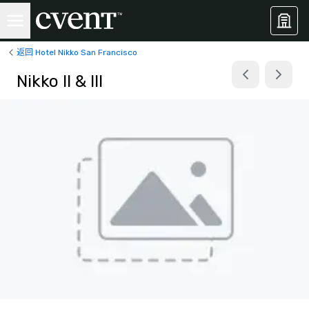
返回 Hotel Nikko San Francisco
Nikko II & III