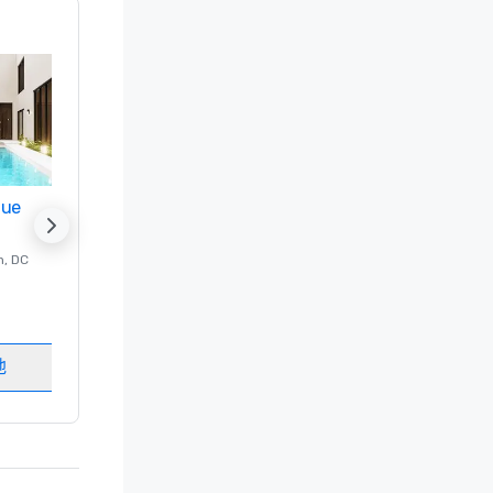
nue
Promote your venue
n
, DC
的 豪华酒店
Washington
, DC
客房
:
237
会议室
:
8
地
选择场地