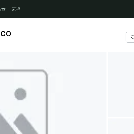
ver
豪华
sco