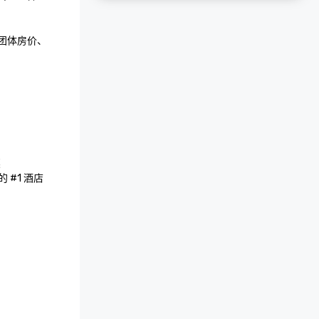
。团体房价、


 #1 酒店