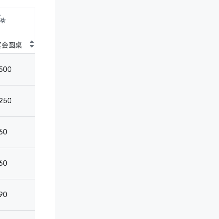
宴会圆桌
鸡尾酒圆桌
剧院
教
500
700
700
4
250
300
300
2
60
-
60
3
60
-
60
3
90
120
120
6