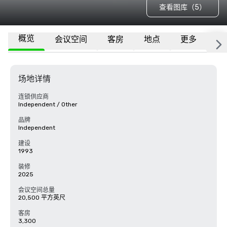
查看图库（5）
概览
会议空间
客房
地点
更多
常
场地详情
连锁供应商
Independent / Other
品牌
Independent
建设
1993
装修
2025
会议空间总量
20,500 平方英尺
客房
3,300