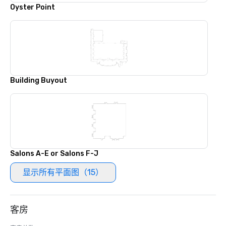
Oyster Point
Building Buyout
Salons A-E or Salons F-J
显示所有平面图（15）
客房