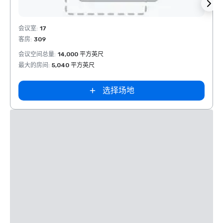
Removed from favorites
Rem
会议室
:
17
会议室
客房
:
309
客房
:
会议空间总量
:
14,000 平方英尺
会议空
最大的房间
:
5,040 平方英尺
最大的
选择场地