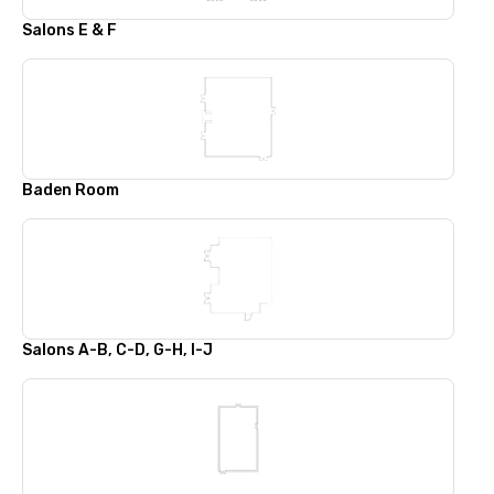
Salons E & F
Baden Room
Salons A-B, C-D, G-H, I-J