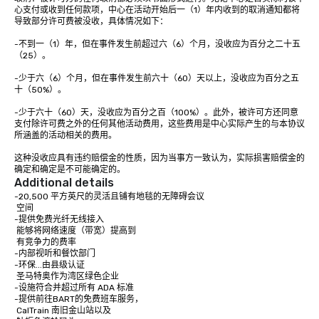
technology and our countless
心支付或收到任何款项，中心在活动开始后一（1）年内收到的取消通知都将
resources in the industry, we will
导致部分许可费被没收，具体情况如下：

bring the experience to life for your
-不到一（1）年，但在事件发生前超过六（6）个月，没收应为百分之二十五
event while staying within budget.
（25）。

Some of our areas of expertise and
-少于六（6）个月，但在事件发生前六十（60）天以上，没收应为百分之五
service include: o cmp event
十（50%）。

managers o brand experiences &
activations o custom environmental
-少于六十（60）天，没收应为百分之百（100%）。此外，被许可方还同意
design o light design o audio visual &
支付除许可费之外的任何其他活动费用，这些费用是中心实际产生的与本协议
所涵盖的活动相关的费用。

sound o content strategy o business
theater production o production
这种没收应具有违约赔偿金的性质，因为当事方一致认为，实际损害赔偿金的
design & management o contract
确定和确定是不可能确定的。
Additional details
negotiations o registration
-20,500 平方英尺的灵活且铺有地毯的无障碍会议

management o team building events o
 空间

trade show design and production o
-提供免费光纤无线接入 

international travel planning
 能够将网络速度（带宽）提高到 

 有竞争力的费率

-内部视听和餐饮部门 

-环保...由县级认证

 圣马特奥作为湾区绿色企业

-设施符合并超过所有 ADA 标准

-提供前往BART的免费班车服务，

 CalTrain 南旧金山站以及
