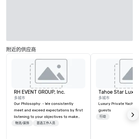
附近的供应商
RH EVENT GROUP, Inc.
Tahoe Star Luxur
多城市
多城市
Our Philosophy: - We consistently
Luxury Private Yacht c
meet and exceed expectations by first
guests
listening to your objectives to make
行动
sure you gain the return on the
物流/装饰
首选工作人员
experience that you’re looking for in
an event, meeting, or general session: