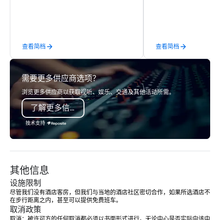
define. - Next, we utilize our creative
juices and background in the
corporate and entertainment
industries to conceptualize the most
查看简档
查看简档
innovative events for your guests:
design. - Finally, we tie it all together
to create a branded, interactive
需要更多供应商选项？
experience structured around your
vision and goals: deliver. - russell
浏览更多供应商以获取视听、娱乐、交通及其他活动所需。
harris EVENT GROUP is a certified
了解更多信息
diversity company and committed
partner that will bring your vision for
技术支持
your events to life. Listening is an
important skill that is often forgotten
in relationships, which is why it’s our
goal to provide exceptional service
其他信息
throughout all stages of the event
production process by listening to
设施限制
your top objectives and goals and
尽管我们没有酒店客房，但我们与当地的酒店社区密切合作，如果所选酒店不
在步行距离之内，甚至可以提供免费班车。  
then delivering on them. By utilizing
取消政策
the most current trends in event
取消：被许可方的任何取消都必须以书面形式进行。无论中心是否实际向该中