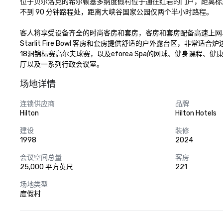
位于贝尔洛克的希尔顿塞多纳度假村位于通往红岩的门户，距离标
不到 90 分钟路程处，距离大峡谷国家公园仅两个半小时路程。

客人将享受设备齐全的时尚客房和套房，客房和套房配备高速上网
Starlit Fire Bowl 客房和套房提供舒适的户外露台区
18洞锦标赛高尔夫球赛，以及eforea Spa的网球、健身课程、
厅以及一系列行政会议室。
场地详情
连锁供应商
品牌
Hilton
Hilton Hotels
建设
装修
1998
2024
会议空间总量
客房
25,000 平方英尺
221
场地类型
度假村