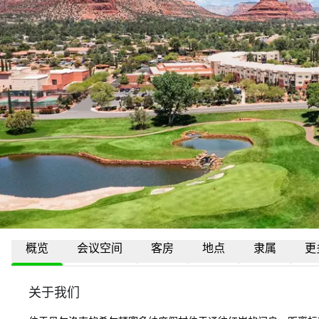
概览
会议空间
客房
地点
隶属
更
关于我们