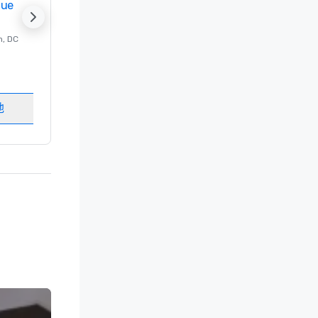
nue
Promote your venue
n
, DC
的 豪华酒店
Washington
, DC
客房
:
237
会议室
:
8
地
选择场地