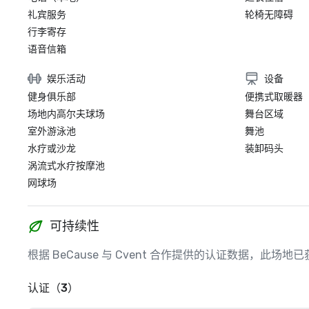
礼宾服务
轮椅无障碍
行李寄存
语音信箱
娱乐活动
设备
健身俱乐部
便携式取暖器
场地内高尔夫球场
舞台区域
室外游泳池
舞池
水疗或沙龙
装卸码头
涡流式水疗按摩池
网球场
可持续性
根据 BeCause 与 Cvent 合作提供的认证数据，此
认证（3）