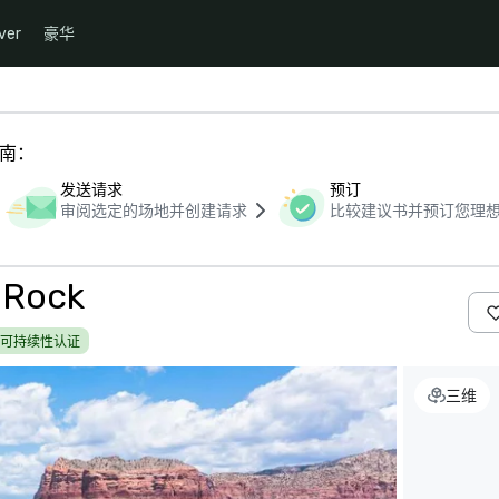
ver
豪华
指南：
发送请求
预订
审阅选定的场地并创建请求
比较建议书并预订您理
l Rock
可持续性认证
三维