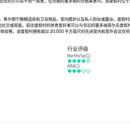
志性的贝尔岩不到一英里，在壮丽的塞多纳的壮丽美景中。该度假村位于
、希尔顿宁静精选床和卫浴用品、室内壁炉以及私人阳台或露台。度假村的
，非常适合炉边社交或观星。前往度假村的体育爱好者可以与邻近的塞多纳高尔夫度
健康体验等。该度假村拥有超过 20,000 平方英尺的先进室内和室外会议空
行业评级
Northstar
AAA