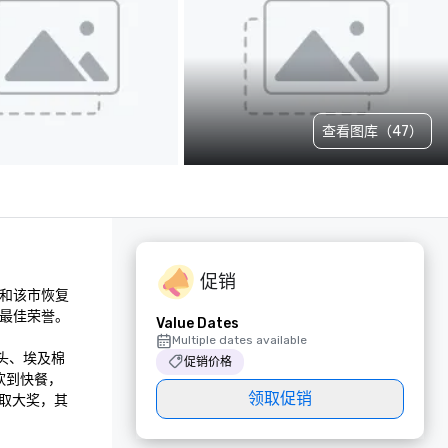
查看图库（47）
促销
机场和该市恢复
最佳荣誉。

Value Dates
Multiple dates available
枕头、埃及棉
促销价格
餐饮到快餐，
领取促销
赢取大奖，其