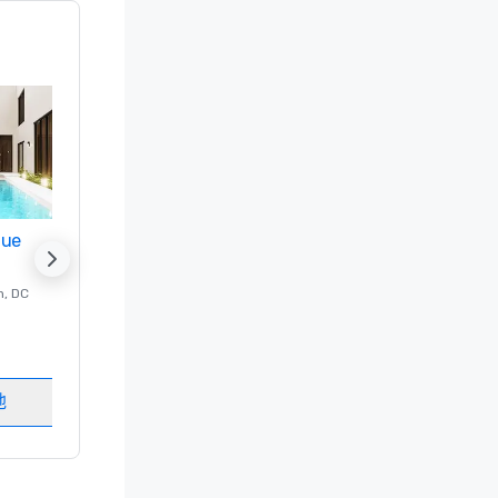
nue
Promote your venue
n
, DC
的 豪华酒店
Washington
, DC
客房
:
237
会议室
:
8
地
选择场地