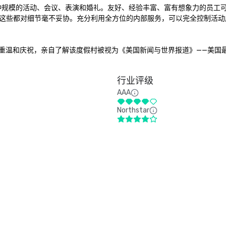
，可以举办各种规模的活动、会议、表演和婚礼。友好、经验丰富、富有想象力的员工
这些都对细节毫不妥协。充分利用全方位的内部服务，可以完全控制活动
els Elite 尽情放松、重温和庆祝，亲自了解该度假村被视为《美国新闻与世界报道》——
行业评级
AAA
Northstar