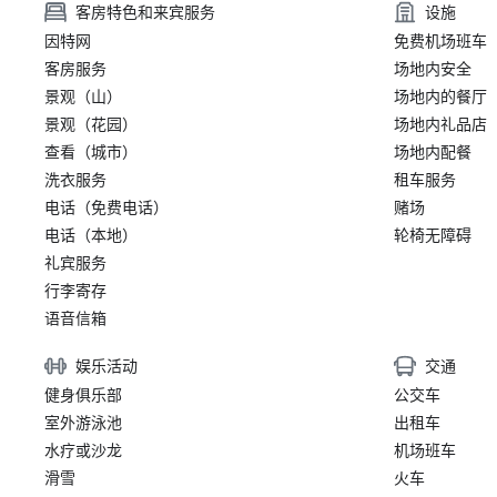
客房特色和来宾服务
设施
因特网
免费机场班车
客房服务
场地内安全
景观（山）
场地内的餐厅
景观（花园）
场地内礼品店
查看（城市）
场地内配餐
洗衣服务
租车服务
电话（免费电话）
赌场
电话（本地）
轮椅无障碍
礼宾服务
行李寄存
语音信箱
娱乐活动
交通
健身俱乐部
公交车
室外游泳池
出租车
水疗或沙龙
机场班车
滑雪
火车