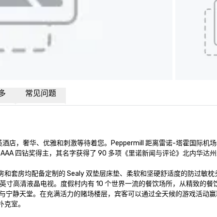
多
常见问题
世界酒店精英酒店，奢华、优雅和刺激等待着您。Peppermill 距离雷诺-塔霍国际
AA 四钻奖得主，其名字获得了 90 多项《里诺新闻与评论》北内华达州
客房和套房均配备定制的 Sealy 双垫层床垫、柔软和坚硬舒适度的防过敏
冰箱和 42 英寸高清液晶电视。度假村内有 10 个世界一流的餐饮场所，从精致的
方英尺的纵情与宁静天堂。在充满活力的赌场楼层，宾客可以通过全天候的游戏活动
克室。 
