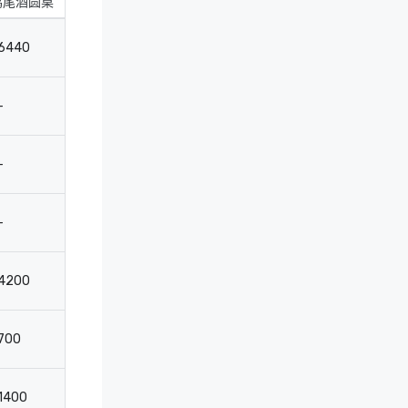
鸡尾酒圆桌
剧院
教室
会
6440
7140
3584
-
-
-
-
-
-
350
260
-
-
550
380
-
4200
2300
1600
-
700
350
260
-
1400
750
520
-