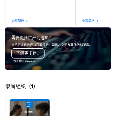
management companies (DMCs)
within the meetings and incentive
industry. It operates seven offices
查看简档
查看简档
across 15 destinations in three
countries. With local teams deeply
integrated into the communities they
需要更多供应商选项？
serve, Terramar delivers remarkable
service and innovative solutions for
浏览更多供应商以获取视听、娱乐、交通及其他活动所需。
clients in the incentive, corporate, and
了解更多信息
association sectors. Terramar's
services encompass transportation,
技术支持
tours, team-building, gifting, event
staffing, program logistics, decor and
event design, entertainment,
corporate social responsibility (CSR),
隶属组织（1）
speaker coordination, sustainability
initiatives, and more.