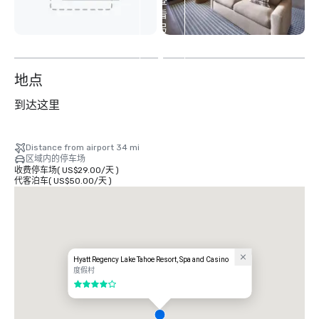
查
看
另
外
2
个
地点
到达这里
Distance from airport 34 mi
区域内的停车场
收费停车场
(
US$29.00
/
天
)
代客泊车
(
US$50.00
/
天
)
Hyatt Regency Lake Tahoe Resort, Spa and Casino
度假村
4/5