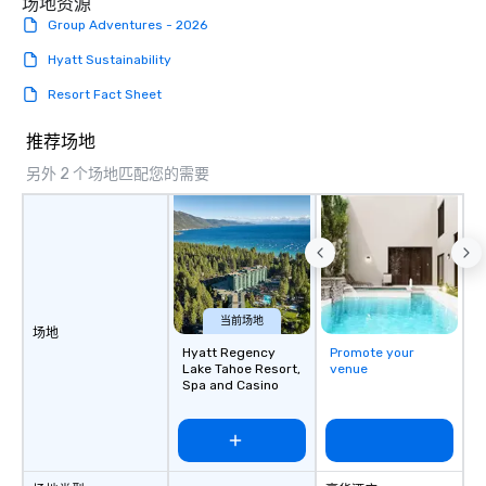
场地资源
Group Adventures - 2026
Hyatt Sustainability
Resort Fact Sheet
推荐场地
另外 2 个场地匹配您的需要
当前场地
场地
Hyatt Regency
Promote your
Lake Tahoe Resort,
venue
Spa and Casino