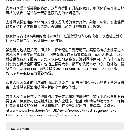
宾客可享受全新装修的客房，这些客房配有升级的家具、现代化的装饰和山地
风格的装饰，是忙碌一天后重获活力的休闲场所。

太浩湖凯悦酒店的团体可以享受风景优美的徒步旅行、射箭、瑜伽、健康课程
以及创造性的团队建设活动，例如建造船只挑战赛和寻宝游戏。

该度假村占地8.5英亩的南地块目前正在进行激动人心的改造，改造成全新的
住宿和会议空间，预计将于2027年底完工。

虽然南方地块已关闭，但从阵亡将士纪念日到劳动节，宾客仍有机会独家进入
该地区两个最美丽的海滩——斜坡海滩和伯恩特雪松海滩，享受太浩湖。度假
村提供免费班车服务，让您可以轻松地从会议过渡到湖畔休闲。所有核心度假
村设施也保持全面运营，包括主客房大楼、斯蒂尔沃特水疗中心、游泳池、健
身中心、Grand Lodge赌场以及Osteria Sierra、Cutthroat's Saloon和
Tahoe Provisions等餐饮场所。

从令人叹为观止的阿尔卑斯山风光到焕然一新的住宿环境和无尽的团队建设机
会，太浩湖凯悦酒店提供卓越的全年会议体验。

为宾客和同事提供安全健康的环境是太浩湖凯悦度假村、水疗中心和赌场的首
要任务。该度假村已更新其健康和安全程序，包括增加清洁和消毒频率、保持
社交距离以及加强员工培训和规程。有关最新程序的完整清单，请访问：
https://www.hyatt.com/en-US/hotel/nevada/hyatt-regency-lake-
tahoe-resort-spa-and-casino/tvllt/policies