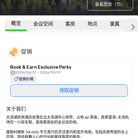
查看图库（15）
概览
会议空间
客房
地点
隶属
更
促销
Book & Earn Exclusive Perks
2026/06/01 - 2026/10/01
促销价格
领取促销
关于我们
太浩湖凯悦酒店坐落在北太浩湖中心地带，占地 62 英亩，距离雷诺-太浩机
场仅一小段车程，是探索高处的会议目的地。

度假村拥有 34,000 平方英尺的灵活室内和室外场地，包括风景秀丽的水上
花园，提供鼓舞人心的空间和屡获殊荣的服务。
