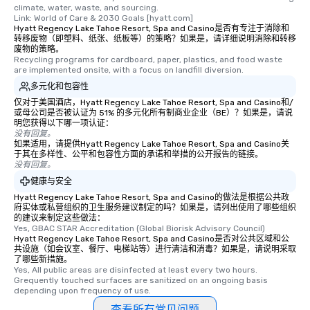
climate, water, waste, and sourcing.

Link: World of Care & 2030 Goals [hyatt.com]
Hyatt Regency Lake Tahoe Resort, Spa and Casino是否有专注于消除和
转移废物（即塑料、纸张、纸板等）的策略？如果是，请详细说明消除和转移
废物的策略。
Recycling programs for cardboard, paper, plastics, and food waste 
are implemented onsite, with a focus on landfill diversion.
多元化和包容性
仅对于美国酒店，Hyatt Regency Lake Tahoe Resort, Spa and Casino和/
或母公司是否被认证为 51% 的多元化所有制商业企业（BE）？如果是，请说
明您获得以下哪一项认证：
没有回复。
如果适用，请提供Hyatt Regency Lake Tahoe Resort, Spa and Casino关
于其在多样性、公平和包容性方面的承诺和举措的公开报告的链接。
没有回复。
健康与安全
Hyatt Regency Lake Tahoe Resort, Spa and Casino的做法是根据公共政
府实体或私营组织的卫生服务建议制定的吗？如果是，请列出使用了哪些组织
的建议来制定这些做法：
Yes, GBAC STAR Accreditation (Global Biorisk Advisory Council)
Hyatt Regency Lake Tahoe Resort, Spa and Casino是否对公共区域和公
共设施（如会议室、餐厅、电梯站等）进行清洁和消毒？如果是，请说明采取
了哪些新措施。
Yes, All public areas are disinfected at least every two hours. 
Grequently touched surfaces are sanitized on an ongoing basis 
depending upon frequency of use.
查看所有常见问题