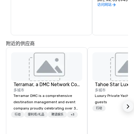
斜村, NV, US 89451
访问网站
附近的供应商
Terramar, a DMC Network Company
Tahoe Star Luxur
多城市
多城市
Terramar DMC is a comprehensive
Luxury Private Yacht c
destination management and event
guests
company proudly celebrating over 30
行动
years in business. Renowned for its
行动
便利项/礼品
聘请娱乐
+3
outstanding service, Terramar has
secured its position as one of the
most esteemed destination