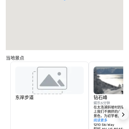
当地景点
东岸步道
钻石峰
娱乐
5分钟
在太浩湖斜坡村的钻石
上我们不拥挤的山脉。
景色，为初学者提供了
为专家们提供了孤独峡
阅读更多
的地形。
1210 Ski Way