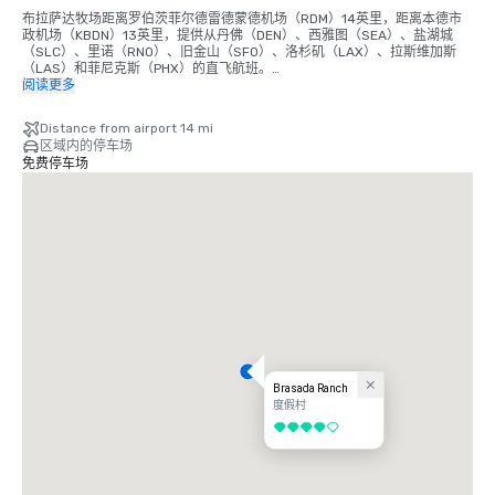
布拉萨达牧场距离罗伯茨菲尔德雷德蒙德机场（RDM）14英里，距离本德市
政机场（KBDN）13英里，提供从丹佛（DEN）、西雅图（SEA）、盐湖城
（SLC）、里诺（RNO）、旧金山（SFO）、洛杉矶（LAX）、拉斯维加斯
（LAS）和菲尼克斯（PHX）的直飞航班。

阅读更多
我们很乐意通过我们的合作供应商安排往返RDM和KBDN机场的机场班车。

班车视供应情况而定，需要提供航班信息。

Distance from airport 14 mi
区域内的停车场
成本根据航天飞机的大小、季节和需求水平而波动。

免费停车场
开车： 

主要高速公路包括20号公路：在鲍威尔比特高速公路上向右行驶，右转驶入
西南紫花苜蓿路，左转驶入西南布拉萨达牧场路，牧场房屋将在你的右手边办
理登机手续。

Powell Butte Hwy：右转驶入 SW Alfalfa Rand，左转驶入 SW Brasada 
Ranch Rad，Ranch House 将在你的右手边办理登机手续。

从俄勒冈州波特兰出发：约 160 英里或 3 小时

从俄勒冈州尤金出发：约 140 英里或 2 小时 40 分钟

从华盛顿州西雅图出发：约 325 英里或 5 小时 43 分钟

Brasada Ranch
停车: 

度假村
4/5
我们为每个舱室提供最多两辆车的免费停车位。对于超大型车辆或两辆以上的
汽车，请联系我们以获取其他停车安排。

客舱内的乘客将有一个有盖停车位（32—38 号客舱除外，其前面有四个露天