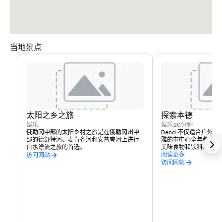
停车位），每个客舱区域还有其他可用的露天停车位。

我们在牧场屋街对面的杂货店停车场共提供八个充电站（两个 J-1772 充电站
和六个 16kW 特斯拉充电站）。
当地景点
太阳之乡之旅
探索本德
娱乐
娱乐
20分钟
俄勒冈中部的太阳乡村之旅是在俄勒冈州中
Bend 不仅适合户外
部的德舒特河、麦肯齐河和安普夸河上进行
雅的市中心全年都会举
白水漂流之旅的首选。
美味食物和饮料、美术
购物以及啤酒厂的人的
阅读更多
访问网站
一件事是啤酒，你可以
访问网站
步穿越西部最大的啤酒
以品尝来自俄勒冈州中
酿啤酒，这些啤酒厂来
Boneyard、Crux、Va