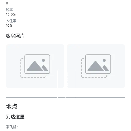
8
税率
13.5%
入住率
10%
客房照片
查
看
另
外
9
个
地点
到达这里
乘飞机： 
