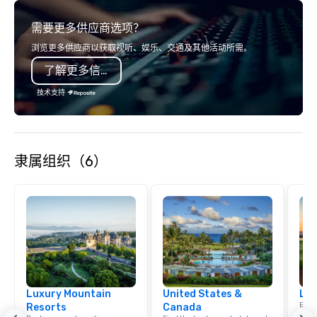
service set us apart. W
需要更多供应商选项？
smart, reliable soluti
make the end-user ex
浏览更多供应商以获取视听、娱乐、交通及其他活动所需。
seamless from start to fini
了解更多信息
also a certified WOSB.
技术支持
隶属组织（6）
Luxury Mountain
United States &
Lux
Explo
Resorts
Canada
comb