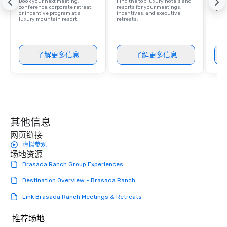
Book your next meeting,
Find the top luxury hotels and
amaz
conference, corporate retreat,
resorts for your meetings,
ince
or incentive program at a
incentives, and executive
luxury mountain resort.
retreats.
了解更多信息
了解更多信息
其他信息
网页链接
虚拟参观
场地资源
Brasada Ranch Group Experiences
Destination Overview - Brasada Ranch
Link Brasada Ranch Meetings & Retreats
推荐场地