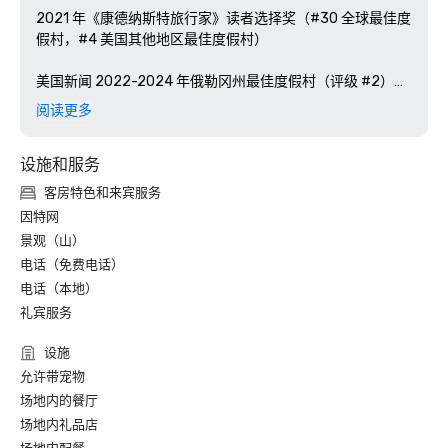
2021 年《康德纳斯特旅行家》读者选择奖（#30 全球最佳度
假村，#4 美国其他地区最佳度假村）

美国新闻 2022-2024 年俄勒冈州最佳度假村（评级 #2）

阅读更多
2022-2024 年 Golfweek 俄勒冈州前 15 个球场

设施和服务
2024 年美国最佳高尔夫度假村手册

客房特色和来宾服务
《俄勒冈新娘》杂志 #1 2016-2023 年俄勒冈州最佳目的地
因特网
场所

景观（山）
电话（免费电话）
《Timeout》杂志2024年美国最佳花公子牧场和豪华度假村

电话（本地）
《日落》杂志最佳牧场度假村，2021 年+ 2022年

礼宾服务
设施
Sunset Magazine #1 骑马目的地，2022+ 2023 年（户外资
讯）

允许带宠物
场地内的餐厅
2023 年俄勒冈州最佳酒店泳池（仅限您所在的州）
场地内礼品店