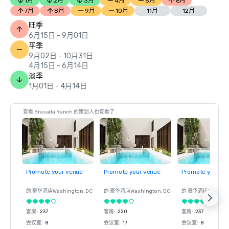
1月
2月
3月
4月
5月
6月
7月
8月
9月
10月
11月
12月
旺季
6月15日 - 9月01日
平季
9月02日 - 10月31日
4月15日 - 6月14日
淡季
1月01日 - 4月14日
查看 Brasada Ranch 的策划人也查看了
Promote your venue
Promote your venue
Promote your ve
的 豪华酒店
Washington
, DC
的 豪华酒店
Washington
, DC
的 豪华酒店
Washin
客房
:
237
客房
:
220
客房
:
237
会议室
:
8
会议室
:
17
会议室
:
8