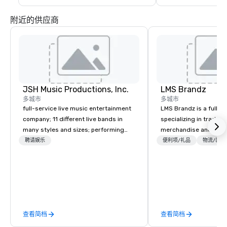
附近的供应商
JSH Music Productions, Inc.
LMS Brandz
多城市
多城市
full-service live music entertainment
LMS Brandz is a full-s
company; 11 different live bands in
specializing in trade 
many styles and sizes; performing
merchandise and muc
since 2007
booth giveaways and 
聘请娱乐
便利项/礼品
物流/装饰
to executive gifting, d
banners, signage, fulfi
logistics, shipping, al
commerce solutions we 
While there are many 
companies to choose f
查看简档
查看简档
years of industry exp
commitment to except