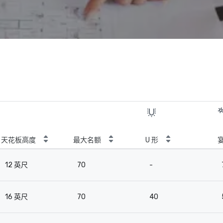
天花板高度
最大名额
U 形
12 英尺
70
-
16 英尺
70
40