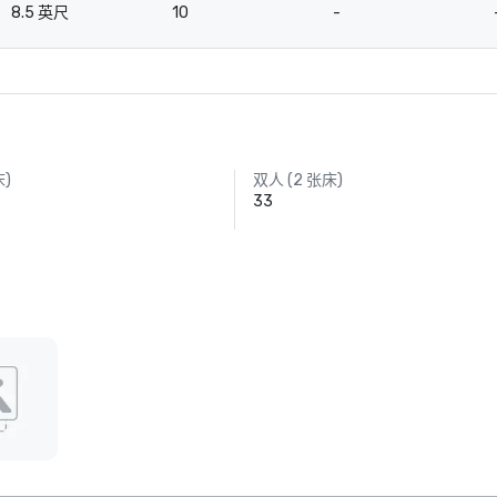
8.5 英尺
10
-
床)
双人 (2 张床)
33