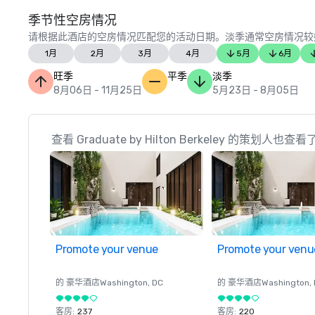
季节性空房情况
请根据此酒店的空房情况匹配您的活动日期。淡季通常空房情况较
1月
2月
3月
4月
5月
6月
旺季
平季
淡季
8月06日 - 11月25日
5月23日 - 8月05日
查看 Graduate by Hilton Berkeley 的策划人也查看
Promote your venue
Promote your venu
的 豪华酒店
Washington
, DC
的 豪华酒店
Washington
,
客房
:
237
客房
:
220