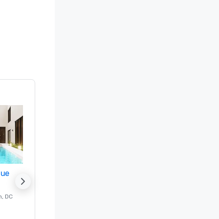
nue
Promote your venue
n
, DC
的 豪华酒店
Washington
, DC
客房
:
237