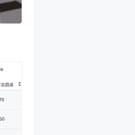
宴会圆桌
鸡尾酒圆桌
剧院
教
70
-
70
-
50
50
70
6