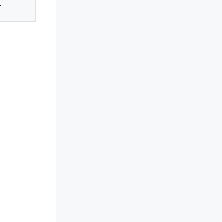
-
-
-
-