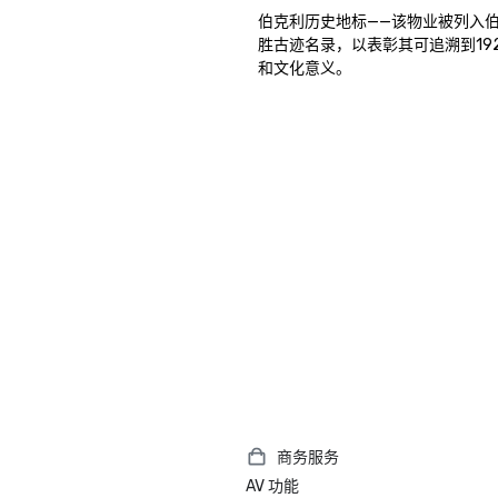
伯克利历史地标——该物业被列入
胜古迹名录，以表彰其可追溯到19
和文化意义。
商务服务
AV 功能