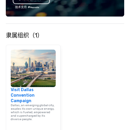
技术支持
隶属组织（1）
Visit Dallas
Convention
Campaign
Dallas, an emerging global city,
exudes its own unique energy,
which is fueled, empowered
and supercharged by its
diverse people.