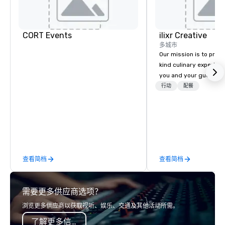
CORT Events
ilixr Creative
多城市
Our mission is to prov
kind culinary experien
you and your guests wi
memories and satiated
行动
配餐
detail is meticulously 
our commitment to hosp
over 40 years of expe
in some of the world'
acclaimed restaurants,
of excellence rarely fo
查看简档
查看简档
catering industry.
需要更多供应商选项？
浏览更多供应商以获取视听、娱乐、交通及其他活动所需。
了解更多信息