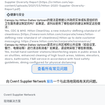
Supplier Diversity Report (https://cr.hilton.com/wp-
content/uploads/2021/03/Hilton-2020-Supplier-Diversity-
Report.pdf).
健康与安全
Canopy by Hilton Dallas Uptown的做法是根据公共政府实体或私营组织的
卫生服务建议制定的吗？如果是，请列出使用了哪些组织的建议来制定这些做
法：
Yes, CDC & WHO. Hilton CleanStay, a new industry-defining standard of 
cleanliness (https://newsroom.hilton.com/corporate/news/hilton-
defining-new-standard-of-cleanliness) Hilton up to date customer 
messaging: https://www.hilton.com/en/corporate/coronavirus/
Canopy by Hilton Dallas Uptown是否对公共区域和公共设施（如会议室、
餐厅、电梯站等）进行清洁和消毒？如果是，请说明采取了哪些新措施。
Yes, Install hand sanitizer stations/disinfecting wipes in public areas & 
on shuttles; enhanced cleaning of high touch areas, lobbies, elevators, 
doors, bathrooms; F&B service in accordance with food safety 
guidelines, dining configured for physical distancing
查看所有常见问题
向 Cvent Supplier Network
报告
一个与此场地简档有关的问题。
Cvent Supplier Network
现场解决方案