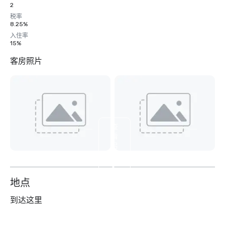
2
税率
8.25%
入住率
15%
客房照片
查
看
另
外
6
个
地点
到达这里