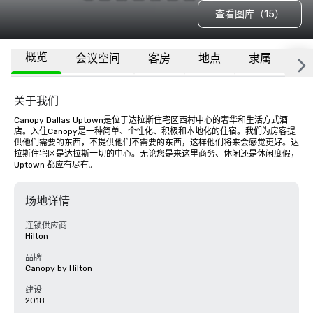
查看图库（15）
概览
会议空间
客房
地点
隶属
更
关于我们
Canopy Dallas Uptown是位于达拉斯住宅区西村中心的奢华和生活方式酒
店。入住Canopy是一种简单、个性化、积极和本地化的住宿。我们为房客提
供他们需要的东西，不提供他们不需要的东西，这样他们将来会感觉更好。达
拉斯住宅区是达拉斯一切的中心。无论您是来这里商务、休闲还是休闲度假，
Uptown 都应有尽有。
场地详情
连锁供应商
Hilton
品牌
Canopy by Hilton
建设
2018