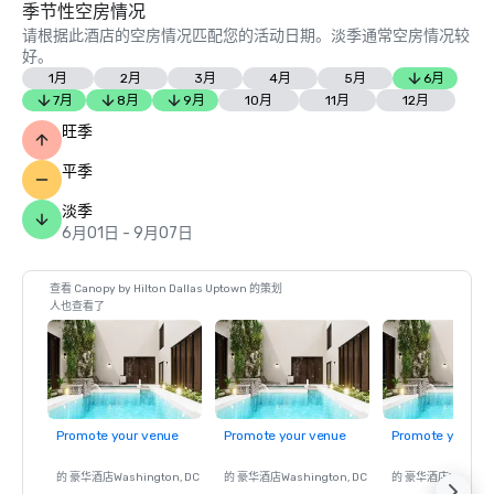
季节性空房情况
请根据此酒店的空房情况匹配您的活动日期。淡季通常空房情况较
好。
1月
2月
3月
4月
5月
6月
7月
8月
9月
10月
11月
12月
旺季
平季
淡季
6月01日 - 9月07日
查看 Canopy by Hilton Dallas Uptown 的策划
人也查看了
Promote your venue
Promote your venue
Promote your ve
的 豪华酒店
Washington
, DC
的 豪华酒店
Washington
, DC
的 豪华酒店
Washin