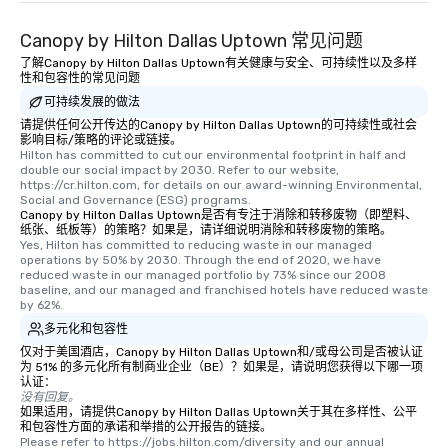
Canopy by Hilton Dallas Uptown 常见问题
了解Canopy by Hilton Dallas Uptown有关健康与安全、可持续性以及多样
性和包容性的常见问题
可持续发展的做法
请提供任何公开传达的Canopy by Hilton Dallas Uptown的可持续性或社会
影响目标/策略的评论或链接。
Hilton has committed to cut our environmental footprint in half and 
double our social impact by 2030. Refer to our website, 
https://cr.hilton.com, for details on our award-winning Environmental, 
Social and Governance (ESG) programs.
Canopy by Hilton Dallas Uptown是否有专注于消除和转移废物（即塑料、
纸张、纸板等）的策略？如果是，请详细说明消除和转移废物的策略。
Yes, Hilton has committed to reducing waste in our managed 
operations by 50% by 2030. Through the end of 2020, we have 
reduced waste in our managed portfolio by 73% since our 2008 
baseline, and our managed and franchised hotels have reduced waste 
by 62%.
多元化和包容性
仅对于美国酒店，Canopy by Hilton Dallas Uptown和/或母公司是否被认证
为 51% 的多元化所有制商业企业（BE）？如果是，请说明您获得以下哪一项
认证：
没有回复。
如果适用，请提供Canopy by Hilton Dallas Uptown关于其在多样性、公平
和包容性方面的承诺和举措的公开报告的链接。
Please refer to https://jobs.hilton.com/diversity and our annual 