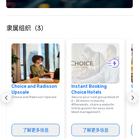
隶属组织（3）
Choice and Radisson
Instant Booking
Cho
Conn
Upscale
Choice Hotels
Grou
Choice and Radisson Upscale
Secure your next group block of
Choi
6 – 25 rooms instantly.
Afterwards, share a website
link to guests for easy room
block management.
了解更多信息
了解更多信息