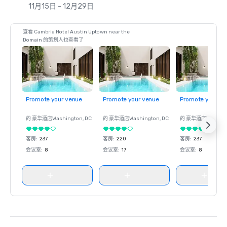
11月15日 - 12月29日
查看 Cambria Hotel Austin Uptown near the
Domain 的策划人也查看了
Promote your venue
Promote your venue
Promote your ve
的 豪华酒店
Washington
, DC
的 豪华酒店
Washington
, DC
的 豪华酒店
Washin
客房
:
237
客房
:
220
客房
:
237
会议室
:
8
会议室
:
17
会议室
:
8