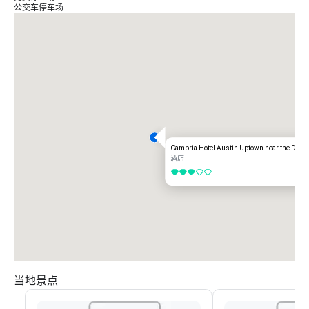
从 I-35 出发，从南行驶出 246 号霍华德巷。sh1825/pflugerville。在霍华
公交车停车场
德巷右转，在 TX-1 Loop/Mopac 服务道路上右转，在第二辆车驶过 Scofield 
Ridge Pkwy 时右转，左转到坎布里亚入口。 

从 I-35 北行驶入霍华德巷 245 号出口。在霍华德巷左转，在 TX-1 
Loop/Mopac 服务路上右转，在第二辆车驶过 Scofield Ridge Pkwy 时右
转，左转到坎布里亚入口。
Cambria Hotel Austin Uptown near the Doma
酒店
3/5
当地景点