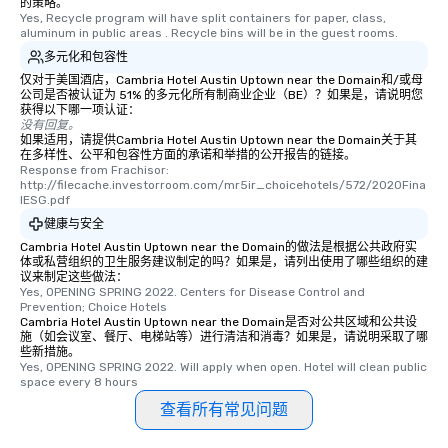
的策略。
Yes, Recycle program will have split containers for paper, class, 
aluminum in public areas . Recycle bins will be in the guest rooms.
多元化和包容性
仅对于美国酒店，Cambria Hotel Austin Uptown near the Domain和/或母
公司是否被认证为 51% 的多元化所有制商业企业（BE）？如果是，请说明您
获得以下哪一项认证：
没有回复。
如果适用，请提供Cambria Hotel Austin Uptown near the Domain关于其
在多样性、公平和包容性方面的承诺和举措的公开报告的链接。
Response from Frachisor: 
http://filecache.investorroom.com/mr5ir_choicehotels/572/2020Fina
lESG.pdf
健康与安全
Cambria Hotel Austin Uptown near the Domain的做法是根据公共政府实
体或私营组织的卫生服务建议制定的吗？如果是，请列出使用了哪些组织的建
议来制定这些做法：
Yes, OPENING SPRING 2022. Centers for Disease Control and 
Prevention; Choice Hotels
Cambria Hotel Austin Uptown near the Domain是否对公共区域和公共设
施（如会议室、餐厅、电梯站等）进行清洁和消毒？如果是，请说明采取了哪
些新措施。
Yes, OPENING SPRING 2022. Will apply when open. Hotel will clean public 
space every 8 hours
查看所有常见问题