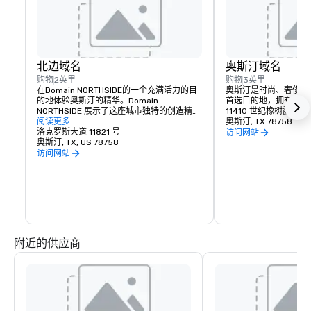
北边域名
奥斯汀域名
购物
2英里
购物
3英里
在Domain NORTHSIDE的一个充满活力的目
奥斯汀是时尚、奢侈品
的地体验奥斯汀的精华。Domain 
首选目的地，拥有 10
NORTHSIDE 展示了这座城市独特的创造精
11410 世纪橡树露台
神，邀请游客白天和黑夜探索时尚的商店，
阅读更多
奥斯汀, TX 78758
品尝非凡的餐饮，享受热闹的摇滚玫瑰娱乐
洛克罗斯大道 11821 号
访问网站
区，并在酒店内的两家温馨酒店放松身心。
奥斯汀, TX, US 78758
访问网站
附近的供应商