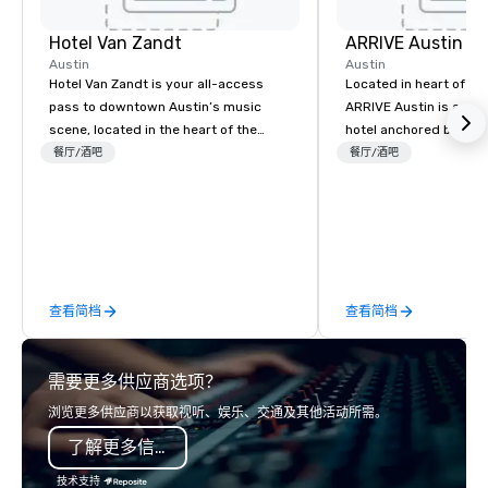
Hotel Van Zandt
ARRIVE Austin
Austin
Austin
Hotel Van Zandt is your all-access
Located in heart of Eas
pass to downtown Austin’s music
ARRIVE Austin is an 8
scene, located in the heart of the
hotel anchored by res
Rainey Street District. You’ll find a
bars that complement 
餐厅/酒吧
餐厅/酒吧
rough-around-the-edges kind of
State’s food and drink
sophistication, from our decked-out
architectural landmark
accommodations to our splashy
remarkable façade, the
rooftop pool. Elevate your Austin
rooms feature distinc
experience and catch vibes at Hotel
artwork – collages by
Van Zandt.
that pay tribute to the
查看简档
查看简档
“cowboy mythology,” a
inspiration from the u
landscape.
需要更多供应商选项？
浏览更多供应商以获取视听、娱乐、交通及其他活动所需。
了解更多信息
技术支持