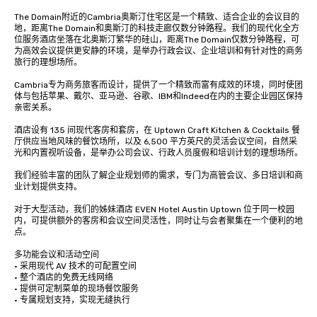
The Domain附近的Cambria奥斯汀住宅区是一个精致、适合企业的会议目的
地，距离The Domain和奥斯汀的科技走廊仅数分钟路程。我们的现代化全方
位服务酒店坐落在北奥斯汀繁华的硅山，距离The Domain仅数分钟路程，可
为高效会议提供更安静的环境，是举办行政会议、企业培训和有针对性的商务
旅行的理想场所。

Cambria专为商务旅客而设计，提供了一个精致而富有成效的环境，同时使团
体与包括苹果、戴尔、亚马逊、谷歌、IBM和Indeed在内的主要企业园区保持
亲密关系。

酒店设有 135 间现代客房和套房，在 Uptown Craft Kitchen & Cocktails 餐
厅供应当地风味的餐饮场所，以及 6,500 平方英尺的灵活会议空间，自然采
光和内置视听设备，是举办公司会议、行政人员度假和培训计划的理想场所。

我们经验丰富的团队了解企业规划师的需求，专门为高管会议、多日培训和商
业计划提供支持。

对于大型活动，我们的姊妹酒店 EVEN Hotel Austin Uptown 位于同一校园
内，可提供额外的客房和会议空间灵活性，同时让与会者聚集在一个便利的地
点。

多功能会议和活动空间

• 采用现代 AV 技术的可配置空间

• 整个酒店的免费无线网络

• 提供可定制菜单的现场餐饮服务

• 专属规划支持，实现无缝执行
