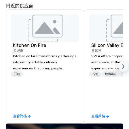
附近的供应商
Kitchen On Fire
多城市
多城市
Kitchen on Fire transforms gatherings
SVEA offers corporate
into unforgettable culinary
immersive, authentic S
experiences that bring people
experience — not a tour
together. Since 2005, we've
transformation. We de
行动
行动
聘请娱乐
物流
specialized in interactive cooking
facilitate custom exec
events for corporate teams, social
tours, learning session
celebrations, and groups seeking
workshops, leadership
hands-on culinary adventures in
behind-the-scenes tec
Berkeley, Oakland, and virtually
experiences for visiti
worldwide. Our professional chef
incentive groups, and
查看简档
查看简档
instructors guide participants
offsites. Whether your
through collaborative cooking
think like a Silicon Val
sessions using high-quality
explore the mindsets d