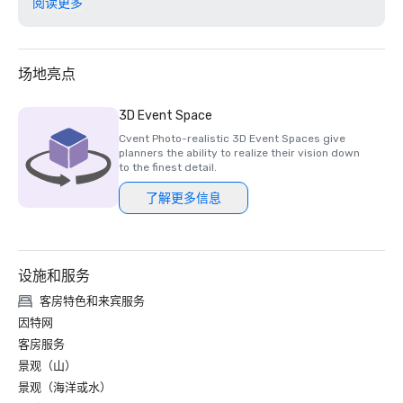
阅读更多
2024 年食客之选莱姆伍德酒吧和餐厅 

2024 年食客之选克莱尔蒙特大堂酒吧

大学城20家最佳酒店 

大湾区 15 个最佳水疗中心 

场地亮点
北加州第二好的酒店 

世界第 23 家最佳酒店

3D Event Space
加利福尼亚州伯克利最佳酒店

Cvent Photo-realistic 3D Event Spaces give
美国最佳费尔蒙特酒店及度假村

planners the ability to realize their vision down
2025 年《福布斯旅游指南》入门奖得主

to the finest detail.
2025 Loverly List 最佳之选-婚礼场地

了解更多信息
设施和服务
客房特色和来宾服务
因特网
客房服务
景观（山）
景观（海洋或水）