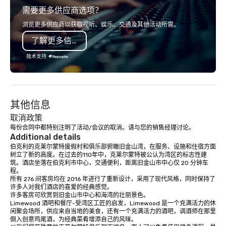
需要更多供应商选项？
ingredients and time-tested
world's fastest-growi
techniques. Whether you're planning a
or walk away with a pr
浏览更多供应商以获取视听、娱乐、交通及其他活动所需。
corporate team-building retreat,
innovation playbook, S
了解更多信息
milestone celebration, or virtual
programming that is 
cooking experience, we create
substantive, and uniqu
技术支持
memorable events that encourage
the Valley. Ideal for g
connection, boost engagement, and
Fully customizable by 
leave participants with new skills
seniority, and objectiv
they'll actually use. Perfect for: Team
其他信息
building, corporate wellness
programs, birthday parties,
取消政策
anniversary celebrations, rehearsal
每份合同中都特别注明了活动/会议的取消。请与您的销售经理讨论。
Additional details
dinners, holiday events, client
伯克利的克莱尔蒙特度假村和俱乐部俯瞰旧金山湾，在服务、设施和住宿方面
entertainment, and virtual team
树立了新的高度。在过去的110年中，克莱尔蒙特被公认为湾区的标志性建
connections. We handle everything
筑。酒店坐落在伯克利市中心，交通便利，距离旧金山市中心仅 20 分钟车
from ingredient sourcing to
程。 

所有 276 间客房均在 2016 年进行了重新设计，采用了现代风格，同时保持了
instruction, making your event
许多人对我们酒店的喜爱的经典感觉。 

planning seamless.
许多客房可欣赏到旧金山市中心和海湾的壮丽景色。 

Limewood 酒吧和餐厅-受湾区工匠的启发，Limewood 是一个充满活力的休
闲聚会场所，供应来自当地的美食，还有一个充满活力的酒吧，调酒师在那里
倒入创意鸡尾酒，为经典菜肴增添自己的风味。
