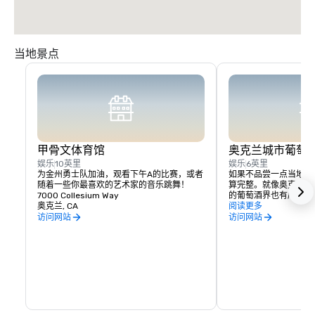
当地景点
甲骨文体育馆
奥克兰城市葡萄
娱乐
10英里
娱乐
6英里
为金州勇士队加油，观看下午A的比赛，或者
如果不品尝一点当地风
随着一些你最喜欢的艺术家的音乐跳舞！
算完整。就像奥克兰的
7000 Collesium Way
的葡萄酒界也有所不同
奥克兰, CA
位于经过翻修的仓库空
阅读更多
量是首屈一指的。离加
访问网站
访问网站
也没什么坏处，因为葡
克兰的城市葡萄酒之路
吃饭和探索奥克兰所提