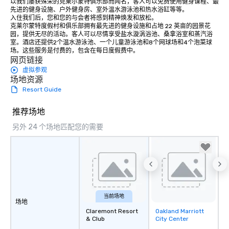
以我们屡获殊荣的克莱尔蒙特俱乐部而闻名，客人可以免费使用健身课程、最
先进的健身设施、户外健身房、室外温水游泳池和热水浴缸等等。 

入住我们后，您和您的与会者将感到精神焕发和放松。 

克莱尔蒙特度假村和俱乐部拥有最先进的健身设施和占地 22 英亩的园景花
园，提供无尽的活动。客人可以尽情享受盐水漩涡浴池、桑拿浴室和蒸汽浴
室。酒店还提供2个温水游泳池、一个儿童游泳池和8个网球场和4个泡菜球
场。这些服务是付费的，包含在每日度假费中。
网页链接
虚拟参观
场地资源
Resort Guide
推荐场地
另外 24 个场地匹配您的需要
当前场地
场地
Claremont Resort
Oakland Marriott
Removed from
& Club
City Center
favorites