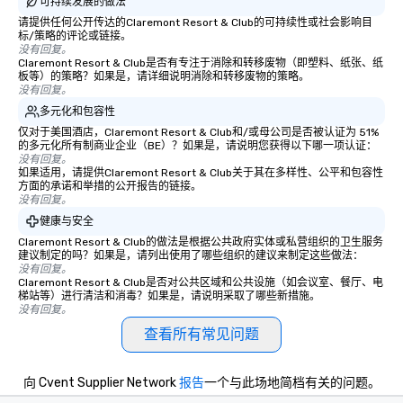
可持续发展的做法
请提供任何公开传达的Claremont Resort & Club的可持续性或社会影响目
标/策略的评论或链接。
没有回复。
Claremont Resort & Club是否有专注于消除和转移废物（即塑料、纸张、纸
板等）的策略？如果是，请详细说明消除和转移废物的策略。
没有回复。
多元化和包容性
仅对于美国酒店，Claremont Resort & Club和/或母公司是否被认证为 51%
的多元化所有制商业企业（BE）？如果是，请说明您获得以下哪一项认证：
没有回复。
如果适用，请提供Claremont Resort & Club关于其在多样性、公平和包容性
方面的承诺和举措的公开报告的链接。
没有回复。
健康与安全
Claremont Resort & Club的做法是根据公共政府实体或私营组织的卫生服务
建议制定的吗？如果是，请列出使用了哪些组织的建议来制定这些做法：
没有回复。
Claremont Resort & Club是否对公共区域和公共设施（如会议室、餐厅、电
梯站等）进行清洁和消毒？如果是，请说明采取了哪些新措施。
没有回复。
查看所有常见问题
向 Cvent Supplier Network
报告
一个与此场地简档有关的问题。