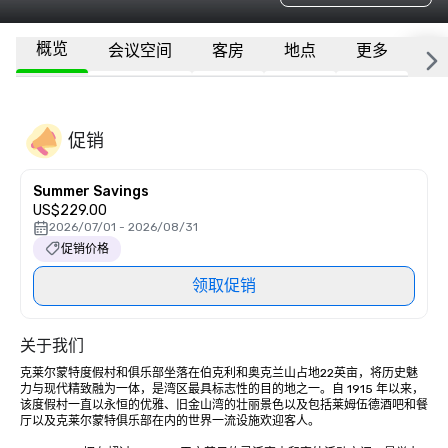
概览
会议空间
客房
地点
更多
常
促销
Summer Savings
US$229.00
2026/07/01 - 2026/08/31
促销价格
领取促销
关于我们
克莱尔蒙特度假村和俱乐部坐落在伯克利和奥克兰山占地22英亩，将历史魅
力与现代精致融为一体，是湾区最具标志性的目的地之一。自 1915 年以来，
该度假村一直以永恒的优雅、旧金山湾的壮丽景色以及包括莱姆伍德酒吧和餐
厅以及克莱尔蒙特俱乐部在内的世界一流设施欢迎客人。
