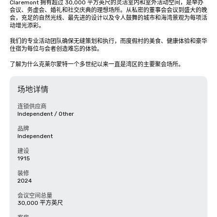
Claremont 拥有超过 30,000 平方英尺的灵活室内和室外活动空间，是举办
会议、务虚会、婚礼和社交庆典的理想场所。从私密的董事会会议到盛大的晚
会，充足的自然光线、最先进的设计以及令人鼓舞的城市和海湾景观为每项活
动增光添彩。

我们的专业活动团队确保无缝策划和执行，而度假村的美食、健康体验和豪华
住宿为每位与会者创造难忘的体验。

了解为什么克莱尔蒙特一个多世纪以来一直是湾区的主要聚会场所。
场地详情
连锁供应商
Independent / Other
品牌
Independent
建设
1915
装修
2024
会议空间总量
30,000 平方英尺