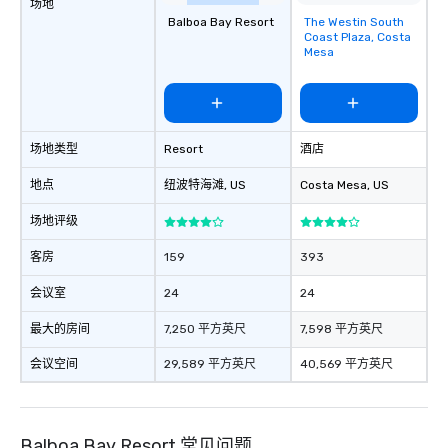
场地
Pop Nouveau will be there every step
Balboa Bay Resort
The Westin South
Removed from
of the way to make planning your
Coast Plaza, Costa
favorites
wedding day a breeze. We have many
Mesa
options available for every size venue
and every budget.
场地类型
Resort
酒店
地点
纽波特海滩
, US
Costa Mesa
, US
场地评级
客房
159
393
会议室
24
24
最大的房间
7,250 平方英尺
7,598 平方英尺
会议空间
29,589 平方英尺
40,569 平方英尺
Balboa Bay Resort 常见问题