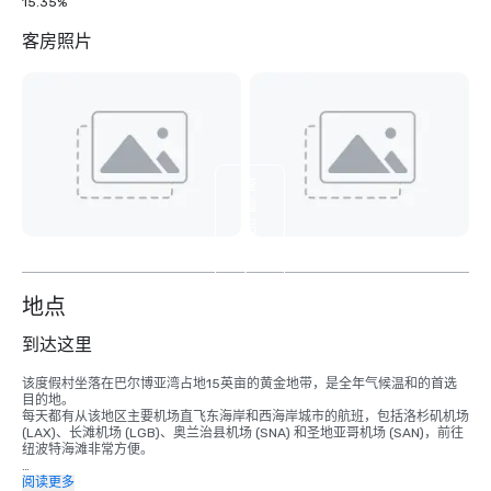
15.35%
客房照片
查
看
另
外
7
个
地点
到达这里
该度假村坐落在巴尔博亚湾占地15英亩的黄金地带，是全年气候温和的首选
目的地。 

每天都有从该地区主要机场直飞东海岸和西海岸城市的航班，包括洛杉矶机场 
(LAX)、长滩机场 (LGB)、奥兰治县机场 (SNA) 和圣地亚哥机场 (SAN)，前往
纽波特海滩非常方便。

• 奥兰治县机场 7 英里/15 分钟

阅读更多