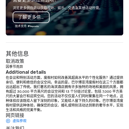
Spears, Bruno Mars, or Beatles
start to finish, ensuri
浏览更多供应商以获取视听、娱乐、交通及其他活动所需。
melody reimagined through a vintage
expertise, and persona
了解更多信息
1940s lens, it creates an instant "aha!"
at every stage. As an
moment. It invites the audience to
DMC, we take pride in ou
技术支持
lean in, sparking conversation and
creativity, and genuine
connection. ► How We Elevate Your
offering custom soluti
Event: We don’t just provide
perfectly with each cli
background music; we provide a
Whether it’s an incentiv
其他信息
curated atmosphere. Whether it’s a
corporate meeting, or
high-stakes corporate gala, an
event, AZA Events bri
取消政策
intimate boutique wedding, or a luxury
to life through high-to
因季节而异
Additional details
brand launch, our ensembles are
local expertise, and fl
在会议和特别活动方面，度假村如何改善其超高水平的个性化服务？通过提供
styled and coached to match the
execution.
亲切、便利和绝佳的会议空间。幸运的是，巴尔博亚湾度假村在这三个方面都
aesthetic excellence of your venue. ►
远远超出了传统。我们著名的海滨酒店拥有许多独特的场地和美丽的风景，拥
Bespoke Curation: From solo "Noir"
有超过 30,000 平方英尺的会议空间和 13 个分组讨论室，包括 7,000 平方英
尺的大宴会厅和迎宾空间。您的活动不仅仅是人们同时聚集在同一个地点，这
pianists to full "Big Band" Pop Nouveau
种体验应该既给人留下深刻的印象，又能给人留下持久的印象。巴尔博亚湾度
orchestras. Versatile Repertoire: A
假村提供这种体验，确保您的会议、婚礼或特别活动达到新的奢华水平，实现
library of hundreds of modern hits
生活和风格的完美平衡。
网页链接
rearranged with syncopation, swing,
and soul. ► Visual Sophistication: Our
虚拟参观
performers reflect the "Nouveau"
关注我们