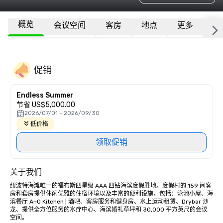
概览
会议空间
客房
地点
更多
常
促销
Endless Summer
节省 US$5,000.00
2026/07/01 - 2026/09/30
低价格
领取促销
关于我们
纽波特海滩唯一的福布斯四星级 AAA 四钻海滨度假胜地。度假村的 159 间客
房和套房提供休闲优雅的住宿环境以及丰富的便利设施，包括：泳池小屋、海
滨餐厅 A+O Kitchen | 酒吧、客房服务和健身房、水上运动租赁、Drybar 沙
龙、提供全方位服务的水疗中心、海滨婚礼草坪和 30,000 平方英尺的会议
空间。