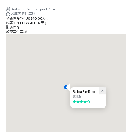
• 长滩机场 14 英里/30 分钟

• 洛杉矶机场 50 英里/60 分钟

Distance from airport 7 mi
• 圣地亚哥机场 87 英里/90 分钟

区域内的停车场
• 阿纳海姆会议中心 16 英里/35 分钟
收费停车场
(
US$40.00
/
天
)
代客泊车
(
US$50.00
/
天
)
街道停车
公交车停车场
Balboa Bay Resort
度假村
4/5