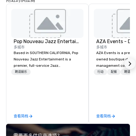
圣路易斯。阿纳海姆新
量约为45,050个，可
阿纳海姆新天使体育场
外场的露台牛棚、扩建
和特许区、宽敞而现代
亭、面向家庭的座位区
和独木舟级套房、百事
向青年的互动游戏区）
Pop Nouveau Jazz Entertainment
念吉恩·奥特里和米歇尔
多城市
多城市
此外，新的阿纳海姆天
Based in SOUTHERN CALIFORNIA, Pop
AZA Events is a premi
供全方位服务的餐厅：Kno
Nouveau Jazz Entertainment is a
owned boutique destin
右侧球场线下方的俱乐
吧）；钻石俱乐部（一
premier, full-service Jazz
management company s
层在本垒板后面有户外
entertainment management company
exceptional corporate
聘请娱乐
行动
配餐
聘请娱
Homeplate Clu
specializing in a sophisticated, cross-
throughout Arizona an
瞰棒球场主入口）。
genre musical experience we call "Pop
California. Since 2001
Nouveau Jazz." Our mission is to
winning team has part
create and curate memorable live jazz
global brands to desig
entertainment experiences that your
programs that showca
clients and audiences talk about with
best of each destinat
查看简档
查看简档
enthusiasm after every event! ► What
Scottsdale’s luxury re
makes our approach special is the
Diego’s coastal charm. At AZA Event
"Recognition Factor." When an
every client works dire
需要更多供应商选项？
audience hears a familiar Britany
senior-level program