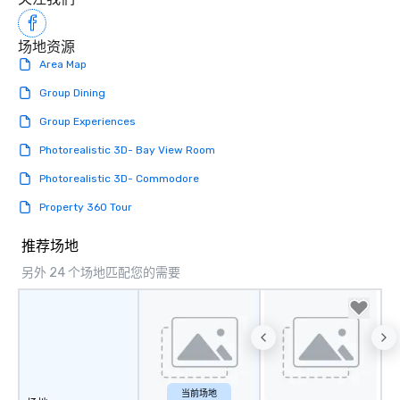
aesthetic—classic elegance with a
modern edge. By choosing Pop
场地资源
Nouveau Jazz, you aren't just booking
Area Map
a band; you are securing an
immersive experience. We specialize
Group Dining
in that "golden hour" energy—where
Group Experiences
the music is sophisticated enough for
cocktails and conversation, yet
Photorealistic 3D- Bay View Room
infectious enough to keep guests
Photorealistic 3D- Commodore
engaged and energized throughout
the night. ► Pop Nouveau has
Property 360 Tour
decades of experience performing at
weddings all over the planet! We are
推荐场地
ready to provide you with the perfect
另外 24 个场地匹配您的需要
soundtrack to enhance every moment
of your special day! From setting the
mood for your "I do" moment, to
creating a swinging vibe for cocktail
hour, to providing some sultry sounds
for dinner which lead right into an
unforgettable all night dance party!
当前场地