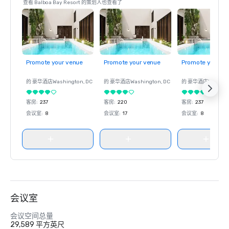
查看 Balboa Bay Resort 的策划人也查看了
Promote your venue
Promote your venue
Promote your ve
的 豪华酒店
Washington
, DC
的 豪华酒店
Washington
, DC
的 豪华酒店
Washin
客房
:
237
客房
:
220
客房
:
237
会议室
:
8
会议室
:
17
会议室
:
8
会议室
会议空间总量
29,589 平方英尺