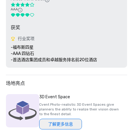
AAA
获奖
行业奖项
-福布斯四星 

-AAA 四钻石

场地亮点
3D Event Space
Cvent Photo-realistic 3D Event Spaces give
planners the ability to realize their vision down
to the finest detail.
了解更多信息