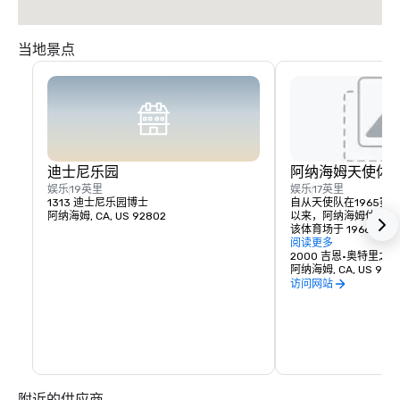
当地景点
迪士尼乐园
阿纳海姆天使体
娱乐
19英里
娱乐
17英里
1313 迪士尼乐园博士
自从天使队在1965赛
阿纳海姆, CA, US 92802
以来，阿纳海姆体育场
该体育场于 1966 年 
利福尼亚天使队在一场
阅读更多
山巨人队。球队的第一
2000 吉恩·奥特里之路
1966年4月19日对
阿纳海姆, CA, US 928
天使队于 1961 年在箭牌
访问网站
年在查韦斯峡谷踢球。

最初的阿纳海姆体育场可
来的43,250人）。该体
施工，用于增加座位，以
公羊队。1981 年建成
65,158 人（后来为 6
1995 年，公羊队离
附近的供应商