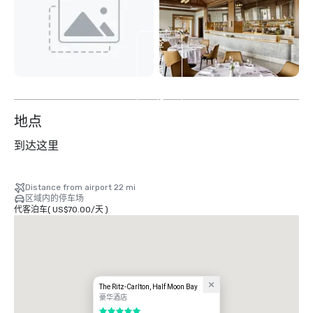
查
看
另
外
13
个
地点
到达这里
Distance from airport 22 mi
区域内的停车场
代客泊车
(
US$70.00
/
天
)
The Ritz-Carlton, Half Moon Bay
豪华酒店
5/5