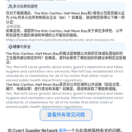
多元化和包容性
仅对于美国酒店，The Ritz-Carlton, Half Moon Bay和/或母公司是否被认证
为 51% 的多元化所有制商业企业（BE）？如果是，请说明您获得以下哪一项
认证：
没有回复。
如果适用，请提供The Ritz-Carlton, Half Moon Bay关于其在多样性、公平
和包容性方面的承诺和举措的公开报告的链接。
https://www.marriott.com/diversity/diversity-and-inclusion.mi
健康与安全
The Ritz-Carlton, Half Moon Bay的做法是根据公共政府实体或私营组织的
卫生服务建议制定的吗？如果是，请列出使用了哪些组织的建议来制定这些做
法：
Yes, Marriott cares greatly about every guest's experience and takes 
hygiene and sanitation very seriously. Marriott has established strict 
standards of cleanliness for all of its hotels that either meet or 
exceed public health department regulations. 
The Ritz-Carlton, Half Moon Bay是否对公共区域和公共设施（如会议室、
餐厅、电梯站等）进行清洁和消毒？如果是，请说明采取了哪些新措施。
Yes, Marriott cares greatly about every guest's experience and takes 
hygiene and sanitation very seriously. Marriott has established strict 
standards of cleanliness for all of its hotels that either meet or 
exceed public health department regulations. 
查看所有常见问题
向 Cvent Supplier Network
报告
一个与此场地简档有关的问题。