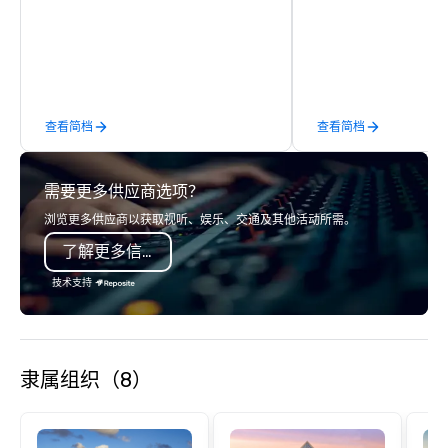
newest vehicles available and a
more information about
commitment to Five Star service. The
services.
difference between La Costa
Limousine and other companies can
be explained using one word – quality.
From our perfectly maintained fleet of
查看简档
查看简档
late model luxury vehicles to the
highly experienced and professional
team of chauffeurs and support staff;
需要更多供应商选项？
you will know quality when you travel
with La Costa Limousine.
浏览更多供应商以获取视听、娱乐、交通及其他活动所需。
了解更多信息
技术支持
隶属组织（8）