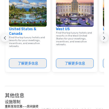
United States &
West US
Lux
Find the top luxury hotels and
Explo
Canada
resorts in the West United
comb
Find the top luxury hotels and
States for your meetings,
amaz
resorts for your meetings,
incentives, and executive
ince
incentives, and executive
retreats.
retreats.
了解更多信息
了解更多信息
其他信息
设施限制
重新发现优雅——房间装修
