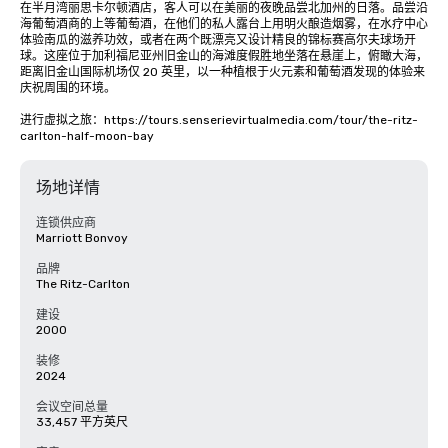
在半月湾丽思卡尔顿酒店，客人可以在美丽的夜晚品尝北加州的日落。品尝沿
海葡萄酒商的上等葡萄酒，在他们的私人露台上用明火酿造烟雾，在水疗中心
体验南瓜的滋养功效，或者在两个既漂亮又设计精良的锦标赛高尔夫球场开
球。这座位于加利福尼亚州旧金山的海滩度假胜地坐落在悬崖上，俯瞰大海，
距离旧金山国际机场仅 20 英里，以一种植根于火元素和葡萄酒发现的体验来
庆祝周围的环境。

进行虚拟之旅：https://tours.senserievirtualmedia.com/tour/the-ritz-
carlton-half-moon-bay
场地详情
连锁供应商
Marriott Bonvoy
品牌
The Ritz-Carlton
建设
2000
装修
2024
会议空间总量
33,457 平方英尺