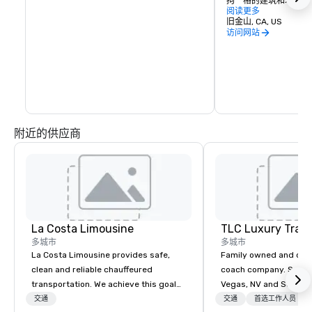
拘一格的建筑和地标而
桥、缆车、恶魔岛上的
阅读更多
其唐人街区的购物。
旧金山, CA, US
访问网站
附近的供应商
La Costa Limousine
TLC Luxury Trans
多城市
多城市
La Costa Limousine provides safe,
Family owned and ope
clean and reliable chauffeured
coach company. Servin
transportation. We achieve this goal
Vegas, NV and Souther
with highly trained chauffeurs, the
areas. Please visit our
交通
交通
首选工作人员