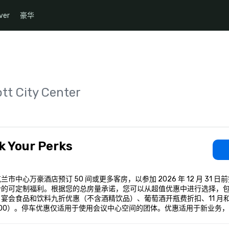
ver
豪华
tt City Center
k Your Perks
兰市中心万豪酒店预订 50 间或更多客房，以参加 2026 年 12 月 31 日
计的可定制福利。根据您的总房量承诺，您可以从超值优惠中进行选择，
宴会食品和饮料九折优惠（不含酒精饮品）、葡萄酒开瓶费折扣、11 月和
,000）。停车优惠仅适用于使用会议中心空间的团体。优惠适用于新业