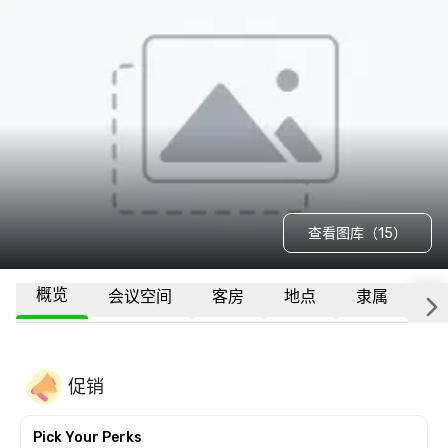
查看图库（15）
概览
会议空间
客房
地点
隶属
更
促销
Pick Your Perks