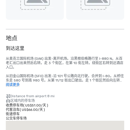
地点
到达这里
从奥克兰国际机场 (OAK) 出发-离开机场。沿黑根伯格路行至 I-880 N。从百
老汇出口出来然后右转。走 3 个街区，在第 10 街左转。绕街区右转到达酒店
入口。

从旧金山国际机场 (SFO) 出发-沿 101 号公路向北行驶。合并到 I-80。从桥往
东走 580 号到南 980 号。从第 11/12 街出口驶出。走 1 个街区然后向左转。
酒店位于11号和百老汇。
阅读更多
Distance from airport 8 mi
区域内的停车场
收费停车场
(
US$51.00
/
天
)
代客泊车
(
US$66.00
/
天
)
街道停车
公交车停车场