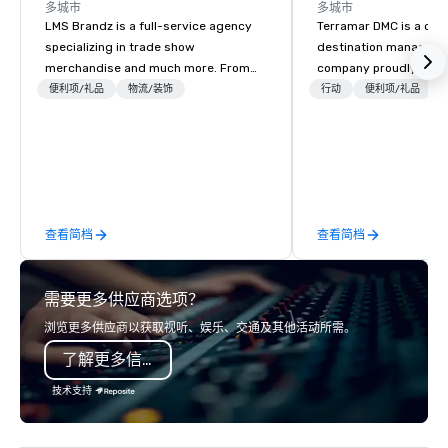
多城市
多城市
LMS Brandz is a full-service agency
Terramar DMC is a co
specializing in trade show
destination manageme
merchandise and much more. From
company proudly celeb
booth giveaways and branded apparel
years in business. Ren
便利项/礼品
物流/装饰
行动
便利项/礼品
to executive gifting, displays,
outstanding service, 
banners, signage, fulfillment,
secured its position as
logistics, shipping, along with e-
most esteemed destin
commerce solutions we handle it all.
management companie
While there are many promotional
within the meetings an
companies to choose from, our 20+
industry. It operates s
查看简档
查看简档
years of industry experience and
across 15 destinations
commitment to exceptional customer
countries. With local 
service set us apart. We deliver
integrated into the c
需要更多供应商选项？
smart, reliable solutions designed to
serve, Terramar deliv
make the end-user experience
service and innovative
浏览更多供应商以获取视听、娱乐、交通及其他活动所需。
seamless from start to finish. We are
clients in the incentiv
了解更多信息
also a certified WOSB.
association sectors. T
services encompass tr
技术支持
tours, team-building, g
staffing, program logi
event design, enterta