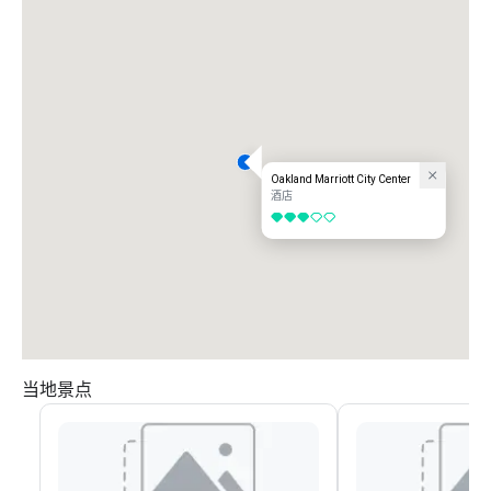
Oakland Marriott City Center
酒店
3/5
当地景点