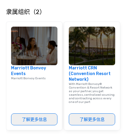
corporate social respon
隶属组织（2）
speaker coordination, 
initiatives, and more.
Marriott Bonvoy
Marriott CRN
Events
(Convention Resort
Marriott Bonvoy Events
Network)
With Marriott Bonvoy®
Convention & Resort Network
as your partner, you get
seamless, centralized sourcing
and contracting across every
one of our part
了解更多信息
了解更多信息