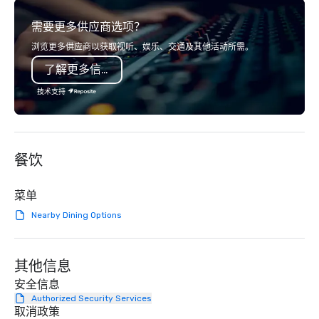
from the gateway City of San
network of global supp
需要更多供应商选项？
Francisco to the California wine
bring your vision to lif
country with a focus on superb hiking,
passion, an internatio
浏览更多供应商以获取视听、娱乐、交通及其他活动所需。
lodging, food and wine. We also have
American hospitality, 
了解更多信息
a Monterey Bay Trek.
promise: your busines
技术支持
餐饮
菜单
Nearby Dining Options
其他信息
安全信息
Authorized Security Services
取消政策