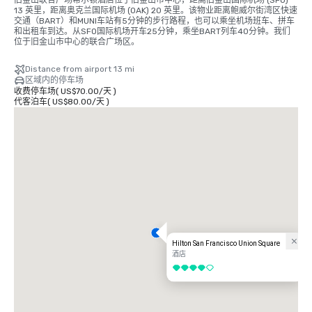
13 英里，距离奥克兰国际机场 (OAK) 20 英里。该物业距离鲍威尔街湾区快速
交通（BART）和MUNI车站有5分钟的步行路程，也可以乘坐机场班车、拼车
和出租车到达。从SFO国际机场开车25分钟，乘坐BART列车40分钟。我们
位于旧金山市中心的联合广场区。
Distance from airport 13 mi
区域内的停车场
收费停车场
(
US$70.00
/
天
)
代客泊车
(
US$80.00
/
天
)
Hilton San Francisco Union Square
酒店
4/5