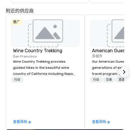
附近的供应商
推广
Wine Country Trekking
American Guest
San Francisco
多城市
Wine Country Trekking provides
Our American Guest fa
guided hikes in the beautiful wine
generations of experie
country of California including Napa
travel program. Since 
and Sonoma Valleys. These
mission has been to c
行动
行动
交通
首选工
experiences include walking in the
imagination of your c
vineyards, amongst ancient redwood
with tailored incentive
trees and oak groves with a curated
meetings, and VIP trav
wine country lunch and visits to iconic
throughout the USA a
wineries for superb wine tasting
initial contact, throug
experiences. In addition to our guided
sourcing, contracting,
查看简档
查看简档
day hikes we provide luxury self-
management, we treat 
guided inn-to-in walking vacations
if we were the client. 