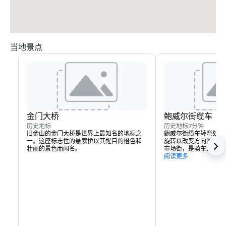
当地景点
金门大桥
鲍威尔街缆车
历史地标
历史地标
7分钟
旧金山的金门大桥是世界上最知名的地标之
鲍威尔街缆车转弯处是
一。这座标志性的悬索桥以其醒目的橙色和
旋转以改变方向的地方
壮丽的景色而闻名。
市场街，是骑车穿越城
起点。
阅读更多