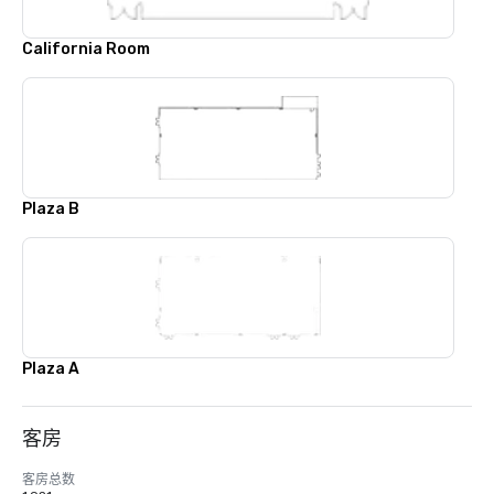
California Room
Plaza B
Plaza A
客房
客房总数