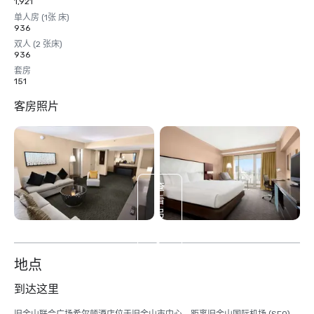
1,921
单人房 (1张 床)
936
双人 (2 张床)
936
套房
151
客房照片
查
看
另
外
6
个
地点
到达这里
旧金山联合广场希尔顿酒店位于旧金山市中心，距离旧金山国际机场 (SFO) 