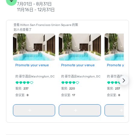
7月01日 - 8月31日
11月16日 - 12月31日
查看 Hilton San Francisco Union Square 的策
划人也查看了
Promote your venue
Promote your venue
Promote your ve
的 豪华酒店
Washington
, DC
的 豪华酒店
Washington
, DC
的 豪华酒店
Washin
客房
:
237
客房
:
220
客房
:
237
会议室
:
8
会议室
:
17
会议室
:
8