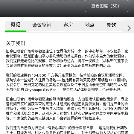
查看图库（30）
概览
会议空间
客房
地点
餐饮
更
关于我们
旧金山联合广场希尔顿酒店位于世界伟大城市之一的中心地带，不仅仅是一家
会议酒店，还是旧金山举办非凡活动的首选舞台。作为该市最大的会议酒店，
我们提供无与伦比的规模、精致和服务组合，将每一次聚会（从私密的董事会
会议到具有里程碑意义的全市会议）转变为真正具有标志性的活动。

我们的酒店拥有 134,500 平方英尺布置精美、技术前沿的会议和活动空间，
横跨该市一些最引人注目的场地——包括拥有高耸天花板和可编程 LED 氛围的
大宴会厅、光线充足的优胜美地会议室以及位于旧金山最高空中酒吧的 46 楼
无与伦比的 Cityscape Sky Bar ——提供的活动体验既视觉上也完美无瑕。

旧金山联合广场希尔顿酒店的每场活动都由一支由现场认证会议策划师、专业
音视频专家和屡获殊荣的烹饪人才组成的卓越团队提供支持，他们是专业的合
作伙伴，他们为每一个细节注入精度、创造力和白手套服务。我们强大的品牌
推广和激活机会套件，从引人注目的数字标牌和定制专栏包装到室内平板电脑
等，可确保您的品牌无缝融入到与会者旅程的每个接触点中。

我们还为自己作为旧金山 “有爱心酒店” 的身份深感自豪——这是对我们长期致
力于可持续发展、社区和负责任酒店业的认可。对于那些认为大型活动也应该