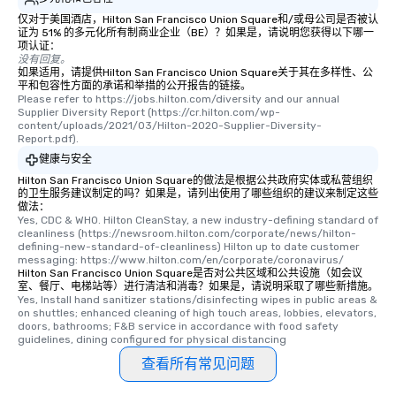
仅对于美国酒店，Hilton San Francisco Union Square和/或母公司是否被认
证为 51% 的多元化所有制商业企业（BE）？如果是，请说明您获得以下哪一
项认证：
没有回复。
如果适用，请提供Hilton San Francisco Union Square关于其在多样性、公
平和包容性方面的承诺和举措的公开报告的链接。
Please refer to https://jobs.hilton.com/diversity and our annual 
Supplier Diversity Report (https://cr.hilton.com/wp-
content/uploads/2021/03/Hilton-2020-Supplier-Diversity-
Report.pdf).
健康与安全
Hilton San Francisco Union Square的做法是根据公共政府实体或私营组织
的卫生服务建议制定的吗？如果是，请列出使用了哪些组织的建议来制定这些
做法：
Yes, CDC & WHO. Hilton CleanStay, a new industry-defining standard of 
cleanliness (https://newsroom.hilton.com/corporate/news/hilton-
defining-new-standard-of-cleanliness) Hilton up to date customer 
messaging: https://www.hilton.com/en/corporate/coronavirus/
Hilton San Francisco Union Square是否对公共区域和公共设施（如会议
室、餐厅、电梯站等）进行清洁和消毒？如果是，请说明采取了哪些新措施。
Yes, Install hand sanitizer stations/disinfecting wipes in public areas & 
on shuttles; enhanced cleaning of high touch areas, lobbies, elevators, 
doors, bathrooms; F&B service in accordance with food safety 
guidelines, dining configured for physical distancing
查看所有常见问题