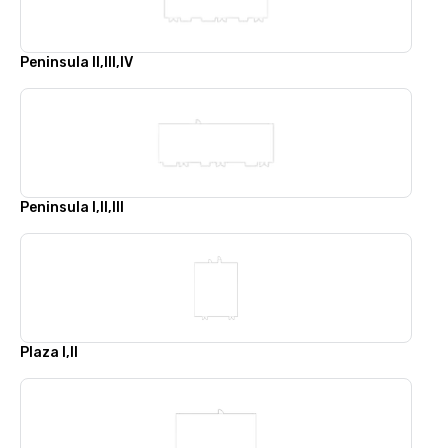
Peninsula II,III,IV
Peninsula I,II,III
Plaza I,II