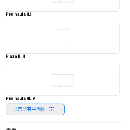
Peninsula II,III
Plaza II,III
Peninsula III,IV
显示所有平面图（7）