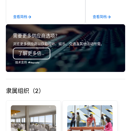
Willis Tower, Terrenea Resort). Dylan
expect our staff to pay
offers a full-stop live entertainment
the details of your per
查看简档
查看简档
experience, including the top-of-the-
Transportation Service
line sound system suitable for
large groups.
audiences of over 300 people. His
需要更多供应商选项？
song list is a variety of everything
from classics, easy listening, pop, and
浏览更多供应商以获取视听、娱乐、交通及其他活动所需。
80s and 90s to modern hits. His
了解更多信息
unparalleled musicianship offers
dynamic performances ranging from
技术支持
soft acoustic instrumentals to mid-
tempo acoustic guitar with vocals all
the way to upbeat dance floor top
40’s with electric guitar, making him
隶属组织（2）
an incredibly versatile performer that
can be a unique alternative to a DJ or
having to hire several musicians for
different parts of an event. He is able
to perform wirelessly, walking around
while performing, interacting with the
crowd, and raising the energy of the