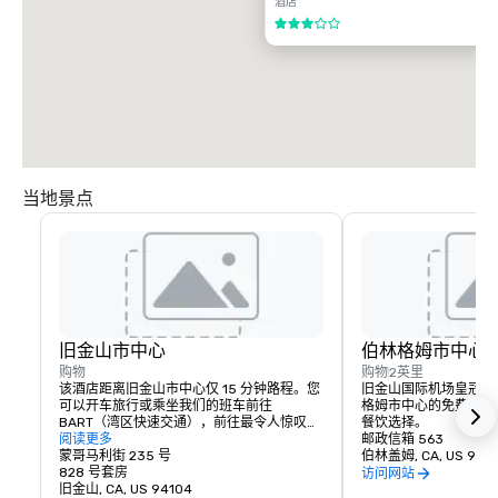
酒店
3/5
当地景点
旧金山市中心
伯林格姆市中心
购物
购物
2英里
该酒店距离旧金山市中心仅 15 分钟路程。您
旧金山国际机场皇冠假
可以开车旅行或乘坐我们的班车前往 
格姆市中心的免费班车
BART（湾区快速交通），前往最令人惊叹的
餐饮选择。
世界知名目的地。
阅读更多
邮政信箱 563
蒙哥马利街 235 号
伯林盖姆, CA, US 9401
828 号套房
访问网站
旧金山, CA, US 94104