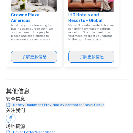
room. Dylan has an extensive history
in music, including recording at the
Crowne Plaza
IHG Hotels and
legendary East West Studios, where
Americas
Resorts - Global
Elvis, The Beatles, U2, and Harry
Whether you’re traveling for
We can't create the deck, but we
Styles also recorded. He’s recorded
business, leisure or both, we
can definitely make meetings
connect you to the people,
more fun. So come meet how
with Hans Zimmer’s first violinist, Dua
places and possibilities to
you meet. We'll get your group
make your stay remarkable.
in the right headspace.
Lipa’s cellist, and frequently performs
with Cindy Lauper’s keyboard player.
He has released original music on
了解更多信息
了解更多信息
Spotify and has co-directed and
starred in several music videos,
shared stages with members of the
off-Broadway musical STOMP, and
even composed music for the
其他信息
documentary “The Essential Church,”
which peaked at #1 in the Apple TV
安全信息
Documentaries category. “Nothing
Safety Document Provided by Northstar Travel Group
short of spectacular” - Valerie
关注我们
Vandenberghe | The Vibe Agency
Inquire for other options as well (duo,
场地资源
trio, sax, drummer, DJ, etc)
Cover Letter/Fact Sheet