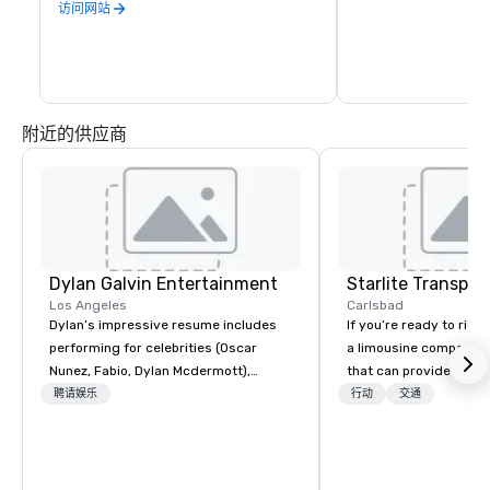
访问网站
附近的供应商
Dylan Galvin Entertainment
Los Angeles
Carlsbad
Dylan’s impressive resume includes
If you’re ready to ride 
performing for celebrities (Oscar
a limousine company in
Nunez, Fabio, Dylan Mcdermott),
that can provide you w
National Brands (Coca Cola, Wells
impressive range of m
聘请娱乐
行动
交通
Fargo, Delta, Chick-Fil-A, Wingstop),
Starlite Transportati
international audiences and high-
in 2012, and we’re a l
profile clients at iconic venues (The
operated company. Our 
Venetian, SLS Hotel, W Hotel, 1 Hotel,
licensed and insured,