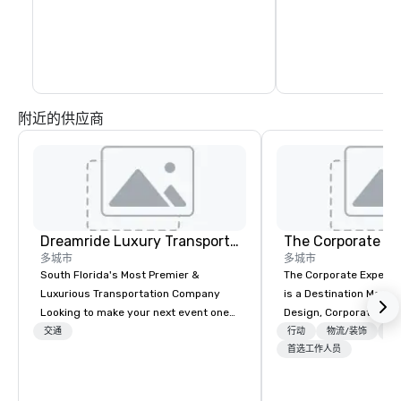
时间为9月至11月，公园从12月到2月季节性
关闭。请访问网站了解最新的营业时间和日
期。
附近的供应商
Dreamride Luxury Transportation
The Corporate Ex
多城市
多城市
South Florida's Most Premier &
The Corporate Experi
Luxurious Transportation Company
is a Destination Mana
Looking to make your next event one
Design, Corporate Trav
to remember? With DreamRide Luxury
Incentives Company.
交通
行动
物流/装饰
交
Transportation, you can arrive in style
首选工作人员
in one of the most beautiful
limousines of South Florida. We are