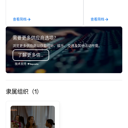
South Florida’s most premier and
luxury transportation company
offering quality transportation
查看简档
查看简档
services.
需要更多供应商选项？
浏览更多供应商以获取视听、娱乐、交通及其他活动所需。
了解更多信息
技术支持
隶属组织（1）