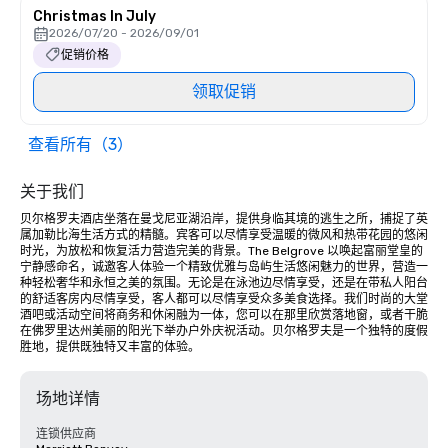
Christmas In July
2026/07/20 - 2026/09/01
促销价格
领取促销
查看所有（3）
关于我们
贝尔格罗夫酒店坐落在曼戈尼亚湖沿岸，提供身临其境的逃生之所，捕捉了英
属加勒比海生活方式的精髓。宾客可以尽情享受温暖的微风和热带花园的悠闲
时光，为放松和恢复活力营造完美的背景。The Belgrove 以唤起富丽堂皇的
宁静感命名，诚邀客人体验一个精致优雅与岛屿生活悠闲魅力的世界，营造一
种轻松奢华和永恒之美的氛围。无论是在泳池边尽情享受，还是在带私人阳台
的舒适客房内尽情享受，客人都可以尽情享受众多美食选择。我们时尚的大堂
酒吧或活动空间将商务和休闲融为一体，您可以在那里欣赏落地窗，或者干脆
在佛罗里达州美丽的阳光下举办户外庆祝活动。贝尔格罗夫是一个独特的度假
胜地，提供既独特又丰富的体验。
场地详情
连锁供应商