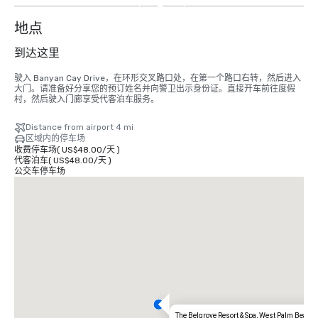
2
个
地点
到达这里
驶入 Banyan Cay Drive，在环形交叉路口处，在第一个路口右转，然后进入
大门。请准备好分享您的预订姓名并向警卫出示身份证。直接开车前往度假
村，然后驶入门廊享受代客泊车服务。
Distance from airport 4 mi
区域内的停车场
收费停车场
(
US$48.00
/
天
)
代客泊车
(
US$48.00
/
天
)
公交车停车场
The Belgrove Resort & Spa, West Palm Beach,