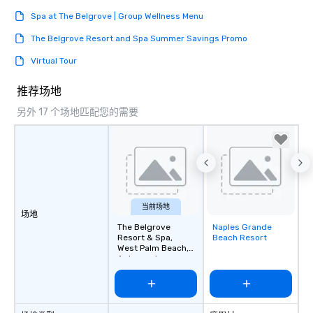
Spa at The Belgrove | Group Wellness Menu
The Belgrove Resort and Spa Summer Savings Promo
Virtual Tour
推荐场地
另外 17 个场地匹配您的需要
当前场地
场地
The Belgrove
Naples Grande
Removed from
Resort & Spa,
Beach Resort
favorites
West Palm Beach,
Autograph
Collection