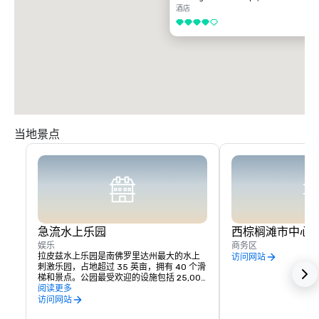
酒店
4/5
当地景点
急流水上乐园
西棕榈滩市中心
娱乐
商务区
拉皮兹水上乐园是南佛罗里达州最大的水上
访问网站
刺激乐园，占地超过 35 英亩，拥有 40 个滑
梯和景点。公园最受欢迎的设施包括 25,000 
平方英尺的波浪池、FlowRider 冲浪模拟
阅读更多
器、速度滑梯、人体滑梯和带翻桶的儿童游
访问网站
乐设施。Rapids在夏季每天开放，周末开放