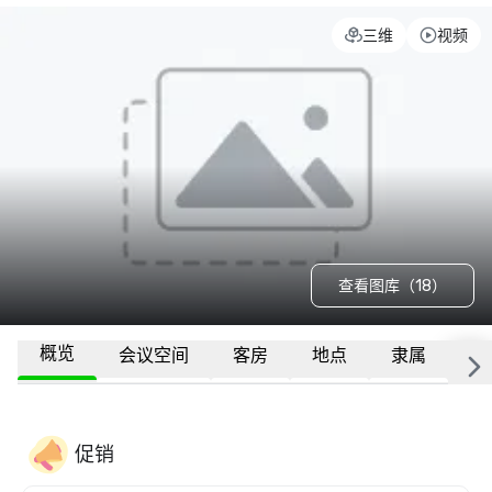
三维
视频
查看图库（18）
概览
会议空间
客房
地点
隶属
更
促销