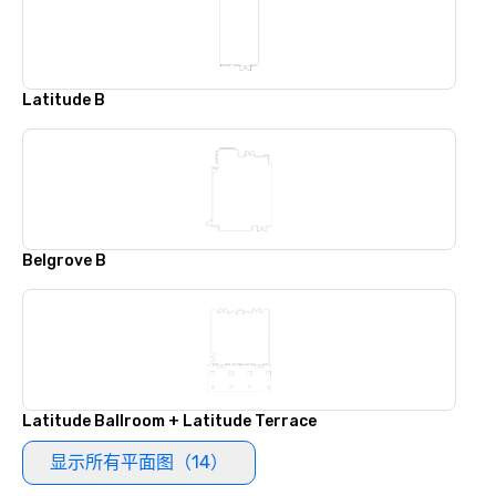
Latitude B
Belgrove B
Latitude Ballroom + Latitude Terrace
显示所有平面图（14）