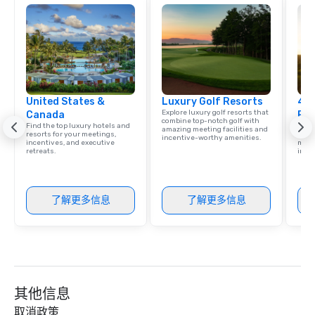
audience, create a positive
atmosphere, and ensure everyone has
a great time. Acoustic Duo: In addition
to their full live band experience,
StarAlliance offers an acoustic duo.
Same great energy and variety, but in
United States &
Luxury Golf Resorts
4 S
an affordable acoustic setting.
Explore luxury golf resorts that
Canada
Res
Serving the greater Phoenix/Tucson
combine top-notch golf with
Find the top luxury hotels and
Disco
amazing meeting facilities and
region. ★ STAR LYNN FIEGENER- LEAD
resorts for your meetings,
hotel
incentive-worthy amenities.
incentives, and executive
meeti
AND BACKGROUND VOCALS ★ ★ JIM
retreats.
ince
FIEGENER- GUITARS, LEAD AND
BACKGROUND VOCALS ★ ★ DAVE
LEWICKI- BASS, LEAD AND
了解更多信息
了解更多信息
BACKGROUND VOCALS ★ ★ TINO
MAGAZU- DRUMS ★
其他信息
取消政策