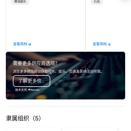
class vocalist Star Lynn Fiegener, this
tech companies and t
聘请娱乐
行动
talented group of professional
engineering companie
musicians delivers an entertaining
engineers, and groups 
and versatile performance that caters
robotic themed events
to various occasions and venues.
Robot Team Building e
Here’s what makes them stand out:
Build and Battle 1, Rob
Versatility: Whether it’s a casual blue-
Battle 2, and our newe
查看简档
查看简档
jean bash or a formal black-tie affair,
Robot Racing! We deliv
StarAlliance Band adapts to the
large groups anywhere
occasion. From corporate events and
States: Robot Build and
需要更多供应商选项？
private parties to weddings,
300 people, Robot Buil
anniversaries, and more, they’ve got
up to 500 people, Robo
浏览更多供应商以获取视听、娱乐、交通及其他活动所需。
you covered. Song Variety: Their
200 people, and combin
了解更多信息
extensive repertoire spans genres
to 800 people!
and eras, including classic rock, pop,
技术支持
today’s hits, country, dance, oldies,
soft rock, and jazz. You can even
experience live band karaoke with
them! Fun and Surprises: With three
隶属组织（5）
gifted co-vocalists sharing leads and
harmonies, their show is full of
surprises. They engage with the