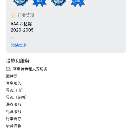
行业奖项
AAA 四钻奖

2020-2005

Pinnacle Award

阅读更多
2012、2011、2009-2000、1999-1995、1993-1991、
1989-1986

设施和服务
《成功会议》杂志

入选酒店业青铜圈

客房特色和来宾服务
因特网
金钥匙奖

客房服务
2012、2011、2010、2008、2007、2006、2004 

景观（山）
2003-1980 

景观（花园）
《会议与会议》杂志 

金钥匙 “名人堂” 会员
洗衣服务
礼宾服务
行李寄存
语音信箱