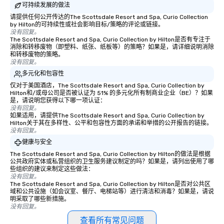
可持续发展的做法
请提供任何公开传达的The Scottsdale Resort and Spa, Curio Collection
by Hilton的可持续性或社会影响目标/策略的评论或链接。
没有回复。
The Scottsdale Resort and Spa, Curio Collection by Hilton是否有专注于
消除和转移废物（即塑料、纸张、纸板等）的策略？如果是，请详细说明消除
和转移废物的策略。
没有回复。
多元化和包容性
仅对于美国酒店，The Scottsdale Resort and Spa, Curio Collection by
Hilton和/或母公司是否被认证为 51% 的多元化所有制商业企业（BE）？如果
是，请说明您获得以下哪一项认证：
没有回复。
如果适用，请提供The Scottsdale Resort and Spa, Curio Collection by
Hilton关于其在多样性、公平和包容性方面的承诺和举措的公开报告的链接。
没有回复。
健康与安全
The Scottsdale Resort and Spa, Curio Collection by Hilton的做法是根据
公共政府实体或私营组织的卫生服务建议制定的吗？如果是，请列出使用了哪
些组织的建议来制定这些做法：
没有回复。
The Scottsdale Resort and Spa, Curio Collection by Hilton是否对公共区
域和公共设施（如会议室、餐厅、电梯站等）进行清洁和消毒？如果是，请说
明采取了哪些新措施。
没有回复。
查看所有常见问题