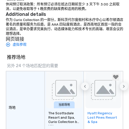
休闲预订取消政策：所有预订必须在抵达日期前至少 3 天下午 3:00 之前取
消，以避免收取等于 1 晚房费的缺席费和适用的税费。
Additional details
作为 Curio Collection 的一部分，斯科茨代尔度假村和水疗中心以希尔顿酒店
著名的质量和服务为后盾，是 AAA 四钻度假酒店，是西南地区首屈一指的会
议酒店，是举办要求完美执行、动态媒体能力和技术专长的高端、艰苦会议的
理想选择。
网页链接
虚拟参观
推荐场地
另外 24 个场地匹配您的需要
当前场地
场地
The Scottsdale
Hyatt Regency
Removed from
Resort and Spa,
Lost Pines Resort
favorites
Curio Collection by
& Spa
Hilton