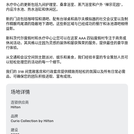
水疗中心的更新包括九间护理室、桑拿浴室、蒸汽浴室和户外 “禅宗花园”，
内设冷水池、热水浴缸和休闲区。

新的门店包括咖啡馆和酒吧、配有台球桌和高尔夫模拟器的社交会议室以及制
作精酿鸡尾酒的隐蔽地下酒吧。这些新区域与已经成功的餐厅和泳池酒吧相得
益彰。

斯科茨代尔度假村和水疗中心让您可以在这家 AAA 四钻度假村专注于商务或
休闲活动，其风格以庄园为灵感的装饰和屡获殊荣的服务，提供最佳的豪华旅
行体验。

从交通和会议空间到主题派对、娱乐和美食，我们经验丰富的专业策划人员可
以轻松处理您的活动的每一个细节。 

我们的 318 间宽敞客房和行政套房提供精致而轻松的氛围以及所有日常必需
品，可确保您的团队积极进取、富有成效。
场地详情
连锁供应商
Hilton
品牌
Curio Collection by Hilton
建设