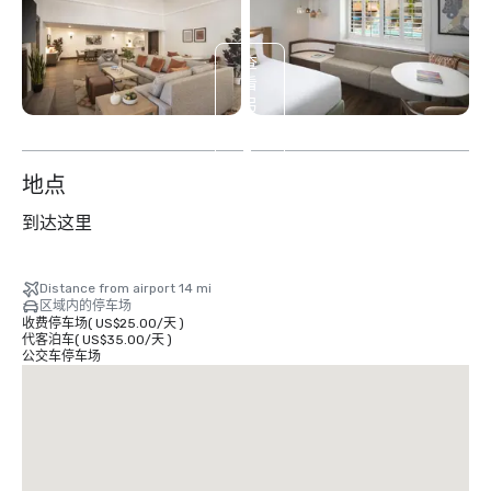
查
看
另
外
2
个
地点
到达这里
Distance from airport 14 mi
区域内的停车场
收费停车场
(
US$25.00
/
天
)
代客泊车
(
US$35.00
/
天
)
公交车停车场