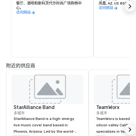
餐厅、酒吧和斯科茨代尔时尚广场购物中
凤凰, AZ, US 85004
心。
访问网站
访问网站
附近的供应商
StarAlliance Band
TeamWorx
多城市
多城市
StarAlliance Band is a high-energy
TeamWorx is based jus
live music cover band based in
silicon valley Californi
Phoenix, Arizona. Led by the world-
specializes in team bui