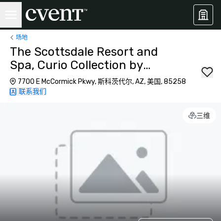
场地
The Scottsdale Resort and
Spa, Curio Collection by
Hilton
7700 E McCormick Pkwy, 斯科茨代尔, AZ, 美国, 85258
联系我们
三维