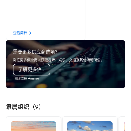
accommodations, impeccable service,
and 270-degree panoramic views,
Terranea features a one-of-a-kind
immersive retreat blending comfort
and serenity with adventure and fun
查看简档
in a captivating coastal haven.
需要更多供应商选项？
浏览更多供应商以获取视听、娱乐、交通及其他活动所需。
了解更多信息
技术支持
隶属组织（9）