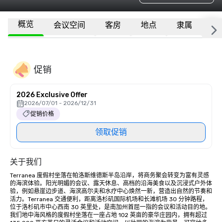
概览
会议空间
客房
地点
隶属
更
促销
2026 Exclusive Offer
2026/07/01 - 2026/12/31
促销价格
领取促销
关于我们
Terranea 度假村坐落在帕洛斯维德斯半岛沿岸，将商务聚会转变为富有灵感
的海滨体验。阳光明媚的会议、露天休息、高档的沿海美食以及沉浸式户外体
验，例如悬崖边步道、海滨高尔夫和水疗中心焕然一新，营造出自然的节奏和
活力。Terranea 交通便利，距离洛杉矶国际机场和长滩机场 30 分钟路程，
位于洛杉矶市中心西南 30 英里处，是南加州首屈一指的会议和活动目的地。
我们地中海风格的度假村坐落在一座占地 102 英亩的豪华庄园内，拥有超过 