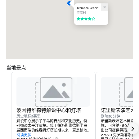
Terranea Resort
度假村
4/5
当地景点
波因特维森特解说中心和灯塔
诺里斯表演艺术
历史地标
1英里
剧院
10分钟
解说中心展示了半岛的自然和文化历史，特
诺里斯表演艺术剧院是
别强调太平洋灰鲸。位于帕洛斯维德斯半岛
施，可容纳450人，
最西南端的维森特灯塔长期以来一直是该地
出公司提供舞蹈，戏剧
区的瑰宝之一。对于地主来说，灯塔是风景
阅读更多
27520 克罗斯菲尔德