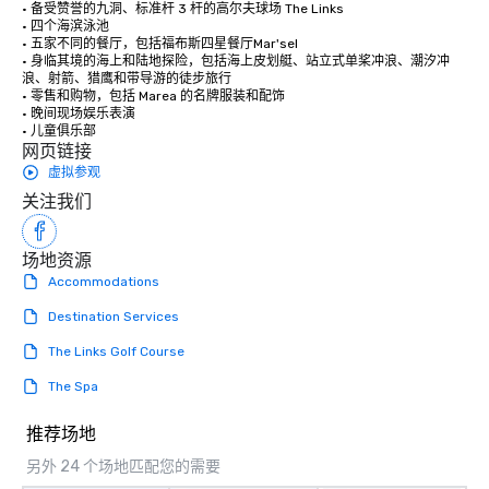
• 备受赞誉的九洞、标准杆 3 杆的高尔夫球场 The Links

• 四个海滨泳池

• 五家不同的餐厅，包括福布斯四星餐厅Mar'sel

• 身临其境的海上和陆地探险，包括海上皮划艇、站立式单桨冲浪、潮汐冲
浪、射箭、猎鹰和带导游的徒步旅行

• 零售和购物，包括 Marea 的名牌服装和配饰

• 晚间现场娱乐表演

• 儿童俱乐部
网页链接
虚拟参观
关注我们
场地资源
Accommodations
Destination Services
The Links Golf Course
The Spa
推荐场地
另外 24 个场地匹配您的需要