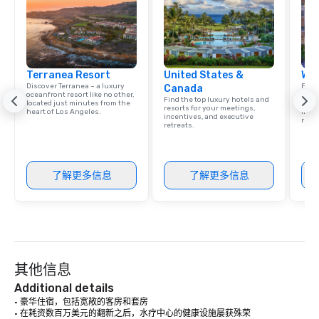
Terranea Resort
United States &
Wes
Discover Terranea – a luxury
Find 
Canada
oceanfront resort like no other,
resor
Find the top luxury hotels and
located just minutes from the
State
resorts for your meetings,
heart of Los Angeles.
ince
incentives, and executive
retre
retreats.
了解更多信息
了解更多信息
其他信息
Additional details
• 豪华住宿，包括宽敞的客房和套房

• 在耗资数百万美元的翻新之后，水疗中心的健康设施屡获殊荣
