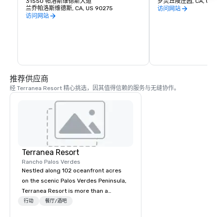
秀丽的乐趣，也是观光者、游客、摄影师和
31550 帕洛斯维德斯大道
罗灵丘陵庄园, CA, US 
画家的持续吸引力。对于水手来说，灯塔是
兰乔帕洛斯维德斯, CA, US 90275
访问网站
航行的辅助工具，它标志着太平洋沿岸卡塔
访问网站
利娜海峡的北端。这有助于他规划自己的位
置，并警告他避开附近海岸周围的岩石学
校，在大雾中，如果他离危险的海岸太近，
它的号角会警告他。
推荐供应商
经 Terranea Resort 精心挑选，因其值得信赖的服务与无缝协作。
Terranea Resort
Rancho Palos Verdes
Nestled along 102 oceanfront acres
on the scenic Palos Verdes Peninsula,
Terranea Resort is more than a
destination; it's an extraordinary
行动
餐厅/酒吧
experience. With luxury