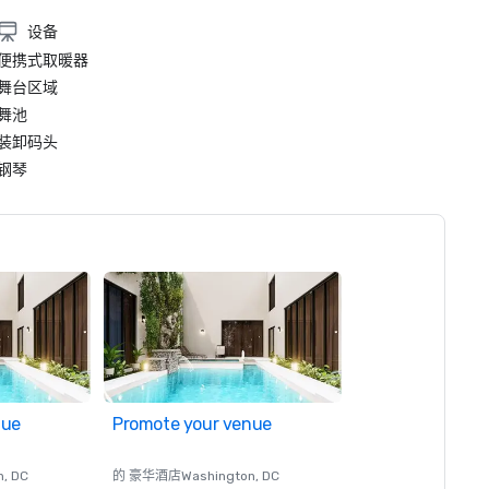
设备
便携式取暖器
舞台区域
舞池
装卸码头
钢琴
nue
Promote your venue
n
, DC
的 豪华酒店
Washington
, DC