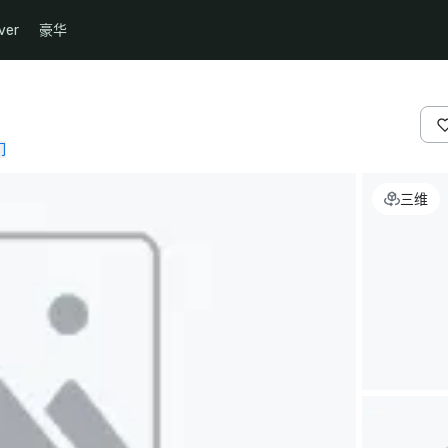
ver
豪华
们
三维