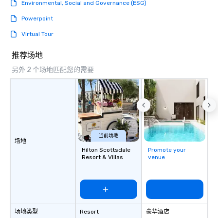
Our exclusive experiences provide the
Environmental, Social and Governance (ESG)
ultimate networking opportunities. At
Powerpoint
a typical sit-down dinner, you’re lucky
to engage the person to the left and
Virtual Tour
right of you. Because our tours take
place at multiple restaurants, with
推荐场地
walking in between, there are
另外 2 个场地匹配您的需要
countless opportunities to interact
with different people when you sit
down at each venue and as you
traverse along the way. Our
experiences not only provide more
ways to network, but a more convivial
way to do so. Large Groups Welcome
当前场地
场地
Lip Smacking Foodie Tours is ideal for
Hilton Scottsdale
Promote your
groups, small or large. Our
Resort & Villas
venue
experiences can accommodate
groups from as few as 1 to as many
as 500 guests, making us an ideal
choice for any corporate group event.
Stress-Free Booking Process Booking
场地类型
Resort
豪华酒店
a tour is stress-free and allows you to