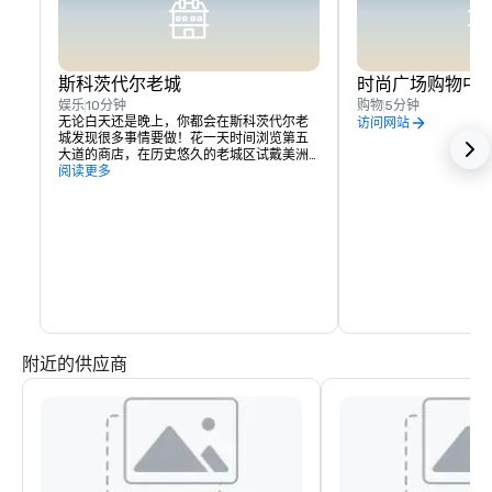
斯科茨代尔老城
时尚广场购物中
娱乐
10分钟
购物
5分钟
无论白天还是晚上，你都会在斯科茨代尔老
访问网站
城发现很多事情要做！花一天时间浏览第五
大道的商店，在历史悠久的老城区试戴美洲
原住民珠宝，或者在西南最大的零售目的地
阅读更多
斯科茨代尔时尚广场挥霍一番。天黑后，在
老城区的一家著名餐厅用餐，看看每周一次
的 Scottsdale ArtWalk，或者去娱乐区的俱
乐部玩耍。最棒的是，你可以停车一次，然
后乘坐三轮车或徒步探索城市的所有市中
心！
附近的供应商