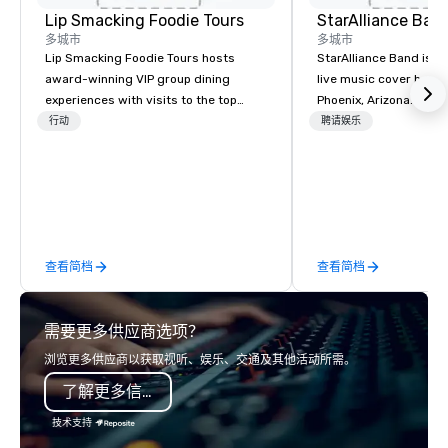
Lip Smacking Foodie Tours
StarAlliance Ban
多城市
多城市
Lip Smacking Foodie Tours hosts
StarAlliance Band is a
award-winning VIP group dining
live music cover band 
experiences with visits to the top
Phoenix, Arizona. Led 
restaurants throughout the United
class vocalist Star Lyn
行动
聘请娱乐
States. Choose either a daytime
talented group of prof
activity or evening dine-around where
musicians delivers an 
groups are escorted immediately to
and versatile perform
the best tables in the house at the
to various occasions 
most-sought-after restaurants to
Here’s what makes the
enjoy a parade of signature dishes
Versatility: Whether it’
查看简档
查看简档
and craft cocktails at each venue, all
jean bash or a formal bl
with complete VIP service. This unique
StarAlliance Band adap
experience gives guests the
occasion. From corpor
需要更多供应商选项？
opportunity to sit next to different
private parties to wed
colleagues at each venue to mix,
anniversaries, and mor
浏览更多供应商以获取视听、娱乐、交通及其他活动所需。
mingle, and easily network. Each tour
you covered. Song Vari
了解更多信息
is led by a professional guide
extensive repertoire 
specializing in escorting large groups
and eras, including cla
技术支持
with utmost care, who personalizes
today’s hits, country, 