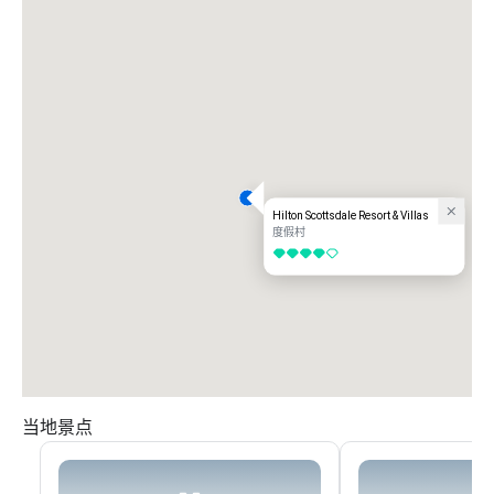
附近目的地：

• 斯科茨代尔老城 — 2 英里

• 斯科茨代尔时尚广场 — 2 英里

• 驼背山 — 3 英里

• Talking Stick 度假村和娱乐区 — 5 英里

• Kierland Commons & Scottsdale Quarter — 8 英里

• 菲尼克斯天港国际机场 — 10 英里

斯科茨代尔希尔顿度假村和别墅完美融合了无障碍设施、度假村设施和目的地
体验，是会议、行政人员务虚会和激励计划的理想选择。
Hilton Scottsdale Resort & Villas
度假村
4/5
当地景点