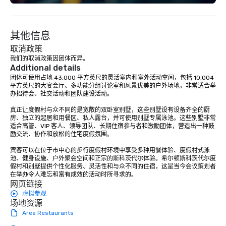
each experience with fun and
soft rock, and jazz. Yo
engaging information along the way.
experience live band k
Lip Smacking Foodie Tours are both an
them! Fun and Surprise
其他信息
entertaining activity and unique
gifted co-vocalists sh
dining experience melded into one,
harmonies, their show i
取消政策
that are sure to add new vitality to
surprises. They engag
我们的取消政策因团体而异。
Additional details
meeting events, from conferences to
audience, create a pos
团体可使用占地 43,000 平方英尺的灵活室内和室外活动空间，包括 10,004 
team building. All-Inclusive Group
atmosphere, and ensu
平方英尺的大宴会厅、多功能分组讨论室和风景优美的户外场地，非常适合举
Dining When meeting planners book a
a great time. Acoustic 
办招待会、社交活动和团队建设活动。

corporate group event through Lip
to their full live band 
真正让度假村与众不同的是宽敞的双卧室别墅，这些别墅设有设备齐全的厨
Smacking Foodie Tours, the entire
StarAlliance offers an 
房、独立的起居和用餐区、私人露台，并可使用别墅专属泳池。这些别墅非常
group is assured a top-notch dining
Same great energy and 
适合高管、VIP 客人、领导团队、长期住宿参与者和激励团体，营造出一种鼓
experience with three to four
an affordable acoustic
励交流、协作和放松的住宅度假氛围。

signature dishes at each restaurant.
Serving the greater P
宾客可以在位于市中心的步行度假村环境中享受多种用餐体验、度假村式泳
Our affordable tours are priced per
region. ★ STAR LYNN FIEGENER- LEAD
池、健身设施、户外聚会空间和正宗的斯科茨代尔体验。希尔顿斯科茨代尔度
person with tax and gratuities
AND BACKGROUND VOCALS
假村和别墅提供个性化服务、灵活性和与众不同的住宿，这是当今会议策划者
included. The only thing not included
FIEGENER- GUITARS, 
在举办令人难忘和富有成效的活动时所寻求的。
网页链接
are drinks. However, a beverage
BACKGROUND VOCALS ★ ★ D
虚拟参观
package upgrade is available, which
LEWICKI- BASS, LEAD 
场地资源
provides guests a signature cocktail
BACKGROUND VOCALS ★ ★ T
Area Restaurants
at various stops. Build Your Network
MAGAZU- DRUMS ★