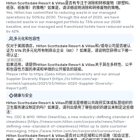
be printed featuring your logo, too,
Hilton Scottsdale Resort & Villas是否有专注于消除和转移废物（即塑料、
纸张、纸板等）的策略？如果是，请详细说明消除和转移废物的策略。
which can be an added bonus for all
Yes, Hilton has committed to reducing waste in our managed 
those Instagram moments you share.
operations by 50% by 2030. Through the end of 2020, we have 
reduced waste in our managed portfolio by 73% since our 2008 
For added ease, we can even arrange
baseline, and our managed and franchised hotels have reduced waste 
transportation pick-up and drop-off,
by 62%.
as well as an event photographer. And
多元化和包容性
for groups that desire an extra luxe
仅对于美国酒店，Hilton Scottsdale Resort & Villas和/或母公司是否被认
experience, we can also arrange for
证为 51% 的多元化所有制商业企业（BE）？如果是，请说明您获得以下哪一
项认证：
an evening helicopter ride over the
没有回复。
glittering lights of The Strip. A
如果适用，请提供Hilton Scottsdale Resort & Villas关于其在多样性、公平
Memorable Experience for All Lip
和包容性方面的承诺和举措的公开报告的链接。
Please refer to https://jobs.hilton.com/diversity and our annual 
Smacking Foodie Tours offers a way
Supplier Diversity Report (https://cr.hilton.com/wp-
to gather and dine that few have
content/uploads/2021/03/Hilton-2020-Supplier-Diversity-
Report.pdf).
experienced, and all are sure to
remember. Our one-of-a-kind tours
健康与安全
are special, from the first stop to the
Hilton Scottsdale Resort & Villas的做法是根据公共政府实体或私营组织的
卫生服务建议制定的吗？如果是，请列出使用了哪些组织的建议来制定这些做
last. It’s an experience that attendees
法：
will reminisce about long after they
Yes, CDC & WHO. Hilton CleanStay, a new industry-defining standard of 
leave. Location, Location, Location
cleanliness (https://newsroom.hilton.com/corporate/news/hilton-
defining-new-standard-of-cleanliness) Hilton up to date customer 
One of the best reasons to book is the
messaging: https://www.hilton.com/en/corporate/coronavirus/
convenient and efficient way the
Hilton Scottsdale Resort & Villas是否对公共区域和公共设施（如会议室、