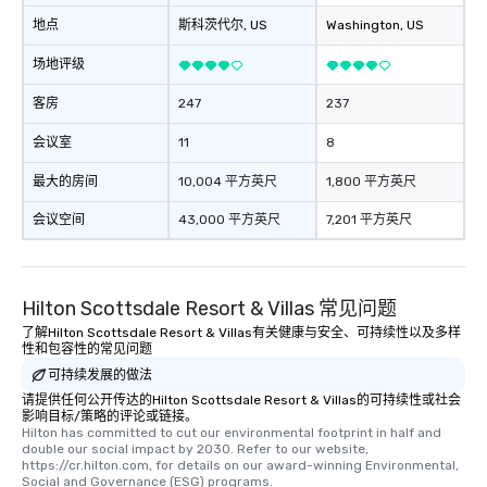
enjoy the company of your guests
地点
斯科茨代尔
, US
Washington
, US
more easily. You’ll take comfort
knowing that everything is taken care
场地评级
of from the moment the tour is
客房
247
237
booked to the minute it concludes.
Since the menu is already set, you
会议室
11
8
have nothing to worry about. Just
remember to submit ahead of the tour
最大的房间
10,004 平方英尺
1,800 平方英尺
date any dietary restrictions and food
会议空间
43,000 平方英尺
7,201 平方英尺
allergies for anyone in your group.
Feel Like a VIP at Each Stop With Lip
Smacking Foodie Tours, you and your
group members never have to worry
Hilton Scottsdale Resort & Villas 常见问题
about waiting in line to get into a top
了解Hilton Scottsdale Resort & Villas有关健康与安全、可持续性以及多样
restaurant or being shown to a less
性和包容性的常见问题
than desirable table. On our tours,
可持续发展的做法
everyone is treated like a VIP with
请提供任何公开传达的Hilton Scottsdale Resort & Villas的可持续性或社会
immediate seating upon arrival.
影响目标/策略的评论或链接。
What’s more, your group may receive
Hilton has committed to cut our environmental footprint in half and 
double our social impact by 2030. Refer to our website, 
a special warm welcome personally
https://cr.hilton.com, for details on our award-winning Environmental, 
from the restaurant chef. Menus can
Social and Governance (ESG) programs.