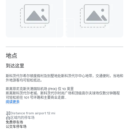
查
看
另
外
9
个
地点
到达这里
斯科茨代尔希尔顿度假村及别墅地处斯科茨代尔中心地带，交通便利，当地和
外地游客均可轻松抵达。

距离菲尼克斯天港国际机场 (PHX) 仅 10 英里

距离斯科茨代尔老城、斯科茨代尔时尚广场和顶级高尔夫球场仅数分钟路程

可轻松前往 101 号环路和主要商业走廊

距离菲尼克斯市中心和坦佩约 20 分钟路程

阅读更多
便捷的拼车、出租车和班车接入

为过夜的客人提供免费自助停车

Distance from airport 12 mi
充足的停车位可举办会议、会议和特别活动

区域内的停车场
免费停车场
无论是乘飞机还是驾车抵达，与会者都可以享受无缝的旅行体验，同时紧邻斯
公交车停车场
科茨代尔的顶级餐饮、娱乐、购物、户外休闲和文化景点。
