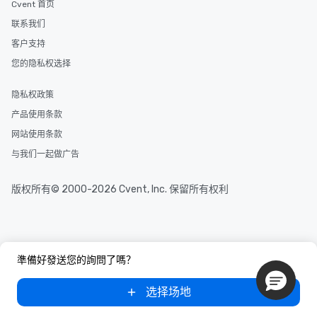
Cvent 首页
discovered otherwise on your own or
联系我们
at a typical corporate dinner. We offer
a way to try some of the finest spots
客户支持
in the city and dive into various
您的隐私权选择
cuisines and dishes. All the pre-
selected dishes are curated to our
隐私权政策
high standards to ensure they will
产品使用条款
delight any palate. Tours Available
from Day to Night With any corporate
网站使用条款
group experience, booking flexibility is
与我们一起做广告
key. Whether you desire a tour during
business hours or early evening right
版权所有© 2000-2026 Cvent, Inc. 保留所有权利
after work, we can coordinate with
you to provide options that fit your
needs. Go for as Long or as Short as
You Like Along with flexible
scheduling, Lip Smacking Foodie
準備好發送您的詢問了嗎？
Tours also provides a range of tour
durations. Our shortest tour is about
选择场地
2.5 hours; our longest is about 5
hours, with optional add-ons and