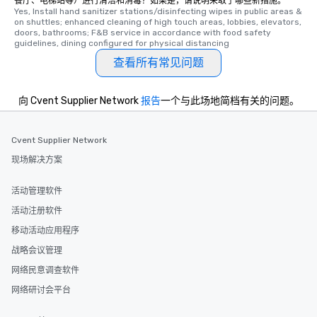
餐厅、电梯站等）进行清洁和消毒？如果是，请说明采取了哪些新措施。
experience is designed. All
Yes, Install hand sanitizer stations/disinfecting wipes in public areas & 
restaurants are within an easy
on shuttles; enhanced cleaning of high touch areas, lobbies, elevators, 
walking distance of each other. The
doors, bathrooms; F&B service in accordance with food safety 
guidelines, dining configured for physical distancing
short stroll allows your group
members a chance to engage in prime
查看所有常见问题
networking opportunities before
heading to the next place on your tour
向 Cvent Supplier Network
报告
一个与此场地简档有关的问题。
itinerary. You Get a Dinner and a Show
Our tours offer an exquisite feast plus
entertainment. All tours include a
Cvent Supplier Network
knowledgeable, professional guide
现场解决方案
who leads the group on a walking tour,
offering engaging tidbits and
活动管理软件
fascinating stories. Several other
interactive experiences are included
活动注册软件
along the way exclusively to our tours,
移动活动应用程序
ensuring there is never a dull moment.
战略会议管理
Different Types of Cuisine Our
experiences offer the ability to enjoy
网络民意调查软件
several renowned restaurants in one
网络研讨会平台
convenient outing, including ones you
and your guests might not have