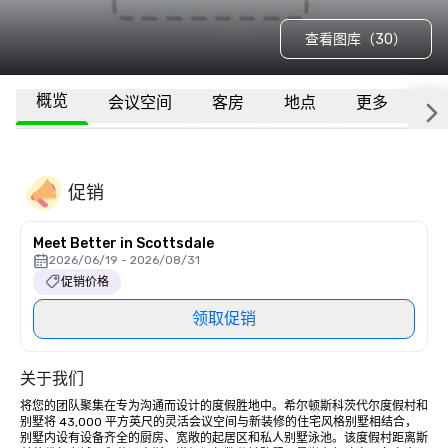
查看图库（30）
概览
会议空间
客房
地点
更多
常
促销
Meet Better in Scottsdale
2026/06/19 - 2026/08/31
促销价格
领取促销
关于我们
将您的团队聚集在专为沟通而设计的度假胜地中。希尔顿斯科茨代尔度假村和
别墅将 43,000 平方英尺的灵活会议空间与新装修的住宅风格别墅相结合，
别墅内设有设备齐全的厨房、宽敞的起居区和私人别墅泳池。该度假村距离斯