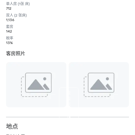
单人房 (1张 床)
712
双人 (2 张床)
1,136
套房
142
税率
13%
客房照片
查
看
另
外
10
个
地点