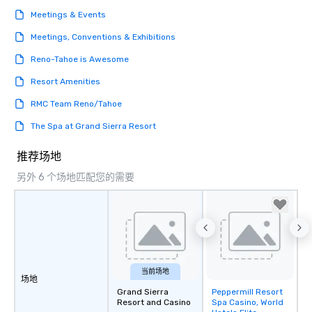
unforgettable all night
Meetings & Events
Pop Nouveau will be th
of the way to make pl
Meetings, Conventions & Exhibitions
wedding day a breeze
Reno-Tahoe is Awesome
options available for 
and every budget.
Resort Amenities
RMC Team Reno/Tahoe
The Spa at Grand Sierra Resort
推荐场地
另外 6 个场地匹配您的需要
当前场地
场地
Grand Sierra
Peppermill Resort
Removed from
Resort and Casino
Spa Casino, World
favorites