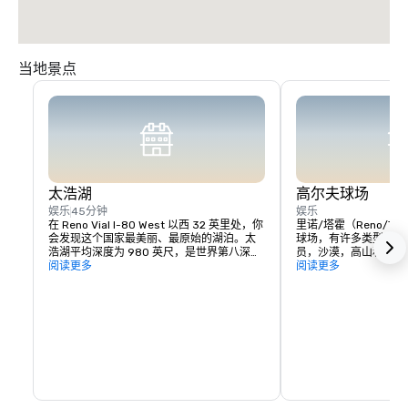
当地景点
太浩湖
高尔夫球场
娱乐
45分钟
娱乐
在 Reno Vial I-80 West 以西 32 英里处，你
里诺/塔霍（Reno/T
会发现这个国家最美丽、最原始的湖泊。太
球场，有许多类型的链
浩湖平均深度为 980 英尺，是世界第八深的
员，沙漠，高山和树林间的
湖泊，也是美国第二深的湖泊。您可以在这
阅读更多
其中一些课程：

阅读更多
里享受多种活动：滑水滑雪、在南岸的赌场
玩游戏、山地自行车、骑马、乘坐贡多拉、
ArrowCreek Club、D'
乘坐风景优美的缆车、攀岩等等。您将享受
Legado 的代顿谷
这个地方的纯净之美，那里有水晶般清澈的
夫球场、帝国牧场高尔
海水，数英里美丽的海岸线和周围的群山。
尔夫俱乐部、红鹰度假