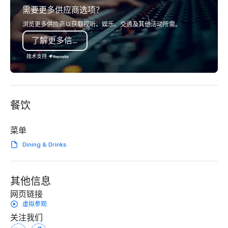
需要更多供应商选项？
serve, Terramar delivers remarkable
audience hears a famil
service and innovative solutions for
Spears, Bruno Mars, or
浏览更多供应商以获取视听、娱乐、交通及其他活动所需。
clients in the incentive, corporate, and
melody reimagined thr
了解更多信息
association sectors. Terramar's
1940s lens, it creates 
services encompass transportation,
moment. It invites the
技术支持
tours, team-building, gifting, event
lean in, sparking conv
staffing, program logistics, decor and
connection. ► How We Elevate Your
event design, entertainment,
Event: We don’t just p
corporate social responsibility (CSR),
background music; we 
餐饮
speaker coordination, sustainability
curated atmosphere. W
initiatives, and more.
high-stakes corporate 
intimate boutique wedd
菜单
brand launch, our ens
Dining & Drinks
styled and coached to
aesthetic excellence of
Bespoke Curation: From
其他信息
pianists to full "Big B
orchestras. Versatile R
网页链接
library of hundreds of
虚拟参观
rearranged with synco
关注我们
and soul. ► Visual Sophistication: Our