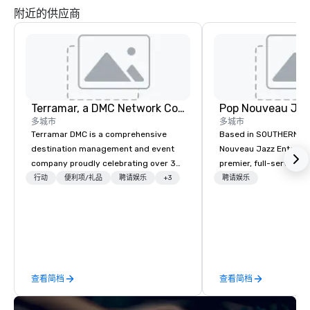
附近的供应商
Terramar, a DMC Network Company
多城市
多城市
Terramar DMC is a comprehensive
Based in SOUTHERN CA
destination management and event
Nouveau Jazz Entertai
company proudly celebrating over 30
premier, full-service J
years in business. Renowned for its
entertainment manag
行动
便利项/礼品
聘请娱乐
+3
聘请娱乐
outstanding service, Terramar has
specializing in a sophi
secured its position as one of the
genre musical experien
most esteemed destination
Nouveau Jazz." Our mis
management companies (DMCs)
create and curate memo
within the meetings and incentive
entertainment experie
industry. It operates seven offices
clients and audiences 
查看简档
查看简档
across 15 destinations in three
enthusiasm after every eve
countries. With local teams deeply
makes our approach spe
integrated into the communities they
"Recognition Factor." 