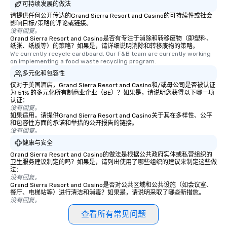
可持续发展的做法
请提供任何公开传达的Grand Sierra Resort and Casino的可持续性或社会
影响目标/策略的评论或链接。
没有回复。
Grand Sierra Resort and Casino是否有专注于消除和转移废物（即塑料、
纸张、纸板等）的策略？如果是，请详细说明消除和转移废物的策略。
We currently recycle cardboard. Our F&B team are currently working 
on implementing a food waste recycling program.
多元化和包容性
仅对于美国酒店，Grand Sierra Resort and Casino和/或母公司是否被认证
为 51% 的多元化所有制商业企业（BE）？如果是，请说明您获得以下哪一项
认证：
没有回复。
如果适用，请提供Grand Sierra Resort and Casino关于其在多样性、公平
和包容性方面的承诺和举措的公开报告的链接。
没有回复。
健康与安全
Grand Sierra Resort and Casino的做法是根据公共政府实体或私营组织的
卫生服务建议制定的吗？如果是，请列出使用了哪些组织的建议来制定这些做
法：
没有回复。
Grand Sierra Resort and Casino是否对公共区域和公共设施（如会议室、
餐厅、电梯站等）进行清洁和消毒？如果是，请说明采取了哪些新措施。
没有回复。
查看所有常见问题