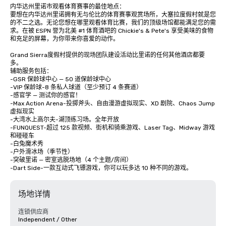
内华达州里诺市观看体育赛事的最佳地点：

要想在内华达州里诺拥有无与伦比的体育赛事观赏场所，大塞拉度假村就是您
的不二之选。无论您想在哪里观看体育比赛，我们的顶级场馆都能满足您的需
求。在被 ESPN 誉为北美 #1 体育酒吧的 Chickie's & Pete's 享受美味的食物
和充足的屏幕，为你带来你喜爱的动作。

Grand Sierra度假村提供的现场团队建设活动比里诺的任何其他酒店都要
多。

辅助服务包括：

-GSR 保龄球中心 — 50 道保龄球中心

-VIP 保龄球-8 条私人球道（至少预订 4 条赛道）

-感官学 — 测试你的感官！

-Max Action Arena-投掷斧头、自由漫游虚拟现实、XD 剧院、Chaos Jump 
虚拟现实

-大湾水上高尔夫-湖顶练习场。全年开放

-FUNQUEST-超过 125 款视频、街机和骑乘游戏、Laser Tag、Midway 游戏
和碰碰车

-白兔魔术秀

-户外滑冰场（季节性）

-突破里诺 — 密室逃脱场地（4 个主题/房间）

-Dart Side-一款互动式飞镖游戏，你可以玩多达 10 种不同的游戏。
场地详情
连锁供应商
Independent / Other