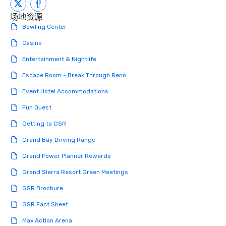
performers reflect the
场地资源
aesthetic—classic ele
Bowling Center
modern edge. By choo
Nouveau Jazz, you aren
Casino
a band; you are securi
Entertainment & Nightlife
immersive experience.
in that "golden hour"
Escape Room - Break Through Reno
the music is sophistic
cocktails and conversa
Event Hotel Accommodations
infectious enough to 
Fun Quest
engaged and energize
the night. ► Pop Nouveau has
Getting to GSR
decades of experience
Grand Bay Driving Range
weddings all over the 
ready to provide you w
Grand Power Planner Rewards
soundtrack to enhanc
Grand Sierra Resort Green Meetings
of your special day! F
mood for your "I do" m
GSR Brochure
creating a swinging vib
GSR Fact Sheet
hour, to providing som
for dinner which lead r
Max Action Arena