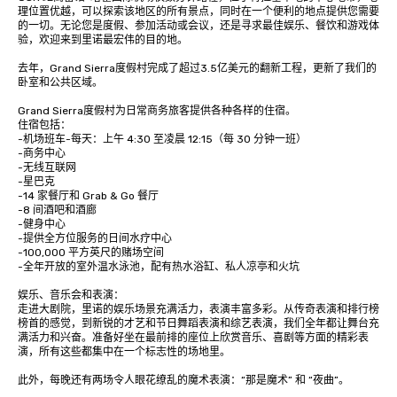
理位置优越，可以探索该地区的所有景点，同时在一个便利的地点提供您需要
的一切。无论您是度假、参加活动或会议，还是寻求最佳娱乐、餐饮和游戏体
验，欢迎来到里诺最宏伟的目的地。

去年，Grand Sierra度假村完成了超过3.5亿美元的翻新工程，更新了我们的
卧室和公共区域。

Grand Sierra度假村为日常商务旅客提供各种各样的住宿。 

住宿包括： 

-机场班车-每天：上午 4:30 至凌晨 12:15（每 30 分钟一班）

-商务中心

-无线互联网

-星巴克

-14 家餐厅和 Grab & Go 餐厅

-8 间酒吧和酒廊

-健身中心 

-提供全方位服务的日间水疗中心

-100,000 平方英尺的赌场空间

-全年开放的室外温水泳池，配有热水浴缸、私人凉亭和火坑

娱乐、音乐会和表演：

走进大剧院，里诺的娱乐场景充满活力，表演丰富多彩。从传奇表演和排行榜
榜首的感觉，到新锐的才艺和节日舞蹈表演和综艺表演，我们全年都让舞台充
满活力和兴奋。准备好坐在最前排的座位上欣赏音乐、喜剧等方面的精彩表
演，所有这些都集中在一个标志性的场地里。

此外，每晚还有两场令人眼花缭乱的魔术表演：“那是魔术” 和 “夜曲”。 
