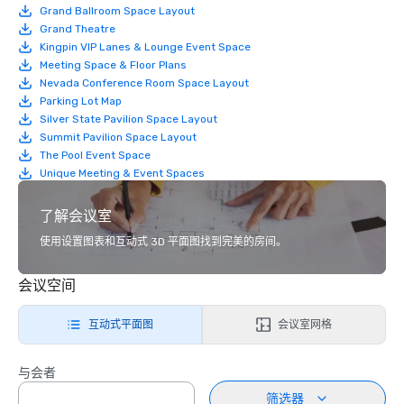
Grand Ballroom Space Layout
Grand Theatre
Kingpin VIP Lanes & Lounge Event Space
Meeting Space & Floor Plans
Nevada Conference Room Space Layout
Parking Lot Map
Silver State Pavilion Space Layout
Summit Pavilion Space Layout
The Pool Event Space
Unique Meeting & Event Spaces
了解会议室
使用设置图表和互动式 3D 平面图找到完美的房间。
会议空间
互动式平面图
会议室网格
与会者
筛选器