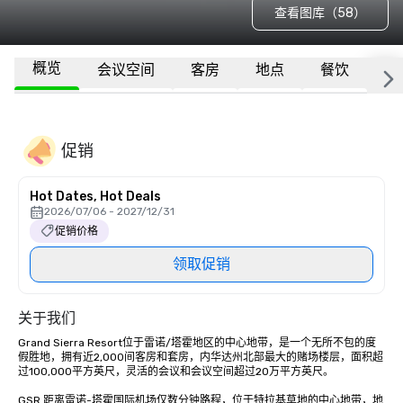
查看图库（58）
概览
会议空间
客房
地点
餐饮
更
促销
Hot Dates, Hot Deals
2026/07/06 - 2027/12/31
促销价格
领取促销
关于我们
Grand Sierra Resort位于雷诺/塔霍地区的中心地带，是一个无所不包的度
假胜地，拥有近2,000间客房和套房，内华达州北部最大的赌场楼层，面积超
过100,000平方英尺，灵活的会议和会议空间超过20万平方英尺。 

GSR 距离雷诺-塔霍国际机场仅数分钟路程，位于特拉基草地的中心地带，地