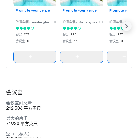
Promote your venue
Promote your venue
Promote your ve
的 豪华酒店
Washington
, DC
的 豪华酒店
Washington
, DC
的 豪华酒店
Washin
客房
:
237
客房
:
220
客房
:
237
会议室
:
8
会议室
:
17
会议室
:
8
会议室
会议空间总量
212,506 平方英尺
最大的房间
71,920 平方英尺
空间（私人）