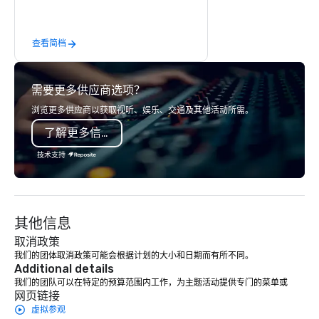
innovators and experts deliver real
results through strategy and
查看简档
creative, advanced technology,
digital, environmental, staging, and
digital solutions for hybrid, virtual and
需要更多供应商选项？
in-person events of any type.
浏览更多供应商以获取视听、娱乐、交通及其他活动所需。
了解更多信息
技术支持
其他信息
取消政策
我们的团体取消政策可能会根据计划的大小和日期而有所不同。
Additional details
我们的团队可以在特定的预算范围内工作，为主题活动提供专门的菜单或
网页链接
虚拟参观