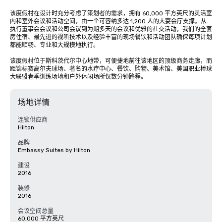
该度假村在设计时充分考虑了策划者的需求，拥有 60,000 平方英尺的灵活室
内和室外会议和活动空间，由一个可容纳多达 1,200 人的大宴会厅支撑。从
执行董事会会议和公司会议到为期多天的会议和优雅的社交活动，我们的全套
房住宿、最先进的视听技术以及经验丰富的现场餐饮和活动团队确保每项计划
都能顺畅、专业和大规模地执行。

该度假村位于斯科茨代尔中心地带，可便捷地前往该地区的顶级商务走廊，而
距锦标赛高尔夫球场、著名的水疗中心、餐饮、购物、美术馆、美国职业棒球
大联盟春季训练场地和户外休闲场所仅数分钟路程。
场地详情
连锁供应商
Hilton
品牌
Embassy Suites by Hilton
建设
2016
装修
2016
会议空间总量
60,000 平方英尺