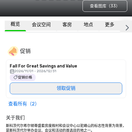
查看图库（33）
概览
会议空间
客房
地点
更多
常
促销
Fall For Great Savings and Value
2026/11/01 - 2026/12/31
促销价格
领取促销
查看所有（2）
关于我们
斯科茨代尔希尔顿尊盛套房度假村和会议中心以驼峰山的标志性背景为背景，
是斯科茨代尔举办会议、会议和活动的首选目的地之一。 
