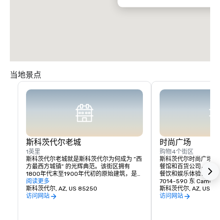
当地景点
斯科茨代尔老城
时尚广场
1英里
购物
4个街区
斯科茨代尔老城就是斯科茨代尔为何成为 “西
斯科茨代尔时尚广场拥有
方最西方城镇” 的光辉典范。该街区拥有
餐馆和百货公司，诚邀
1800年代末至1900年代初的原始建筑，是斯
餐饮和娱乐体验！
科茨代尔成立的地方。从第一家杂货店（现
阅读更多
7014-590 东 Camelb
为Bischoff's Shades of the West）到斯科
斯科茨代尔, AZ, US 85250
斯科茨代尔, AZ, US 85
茨代尔的第一家银行（现为Rusty Spur），
访问网站
访问网站
历史爱好者、购物者和酒吧爱好者都会爱上
老城区的魅力。