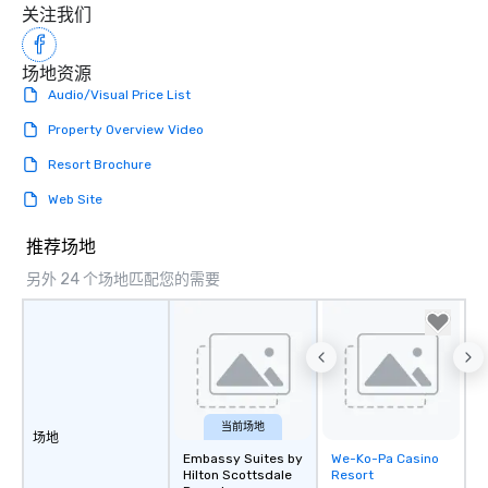
关注我们
场地资源
Audio/Visual Price List
Property Overview Video
Resort Brochure
Web Site
推荐场地
另外 24 个场地匹配您的需要
当前场地
场地
Embassy Suites by
We-Ko-Pa Casino
Removed from
Hilton Scottsdale
Resort
favorites