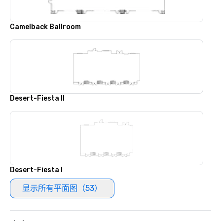
Camelback Ballroom
Desert-Fiesta II
Desert-Fiesta I
显示所有平面图（53）