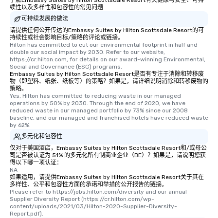
续性以及多样性和包容性的常见问题
可持续发展的做法
请提供任何公开传达的Embassy Suites by Hilton Scottsdale Resort的可
持续性或社会影响目标/策略的评论或链接。
Hilton has committed to cut our environmental footprint in half and 
double our social impact by 2030. Refer to our website, 
https://cr.hilton.com, for details on our award-winning Environmental, 
Social and Governance (ESG) programs.
Embassy Suites by Hilton Scottsdale Resort是否有专注于消除和转移废
物（即塑料、纸张、纸板等）的策略？如果是，请详细说明消除和转移废物的
策略。
Yes, Hilton has committed to reducing waste in our managed 
operations by 50% by 2030. Through the end of 2020, we have 
reduced waste in our managed portfolio by 73% since our 2008 
baseline, and our managed and franchised hotels have reduced waste 
by 62%.
多元化和包容性
仅对于美国酒店，Embassy Suites by Hilton Scottsdale Resort和/或母公
司是否被认证为 51% 的多元化所有制商业企业（BE）？如果是，请说明您获
得以下哪一项认证：
NA
如果适用，请提供Embassy Suites by Hilton Scottsdale Resort关于其在
多样性、公平和包容性方面的承诺和举措的公开报告的链接。
Please refer to https://jobs.hilton.com/diversity and our annual 
Supplier Diversity Report (https://cr.hilton.com/wp-
content/uploads/2021/03/Hilton-2020-Supplier-Diversity-
Report.pdf).