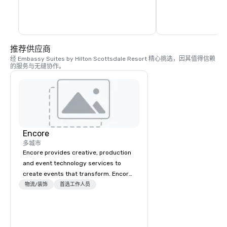
推荐供应商
经 Embassy Suites by Hilton Scottsdale Resort 精心挑选，因其值得信赖
的服务与无缝协作。
Encore
多城市
Encore provides creative, production
and event technology services to
create events that transform. Encore
creates memorable event experiences
物流/装饰
首选工作人员
that engage and transform
organizations. As the global leader for
event technology and production
services, Encore’s team of creators,