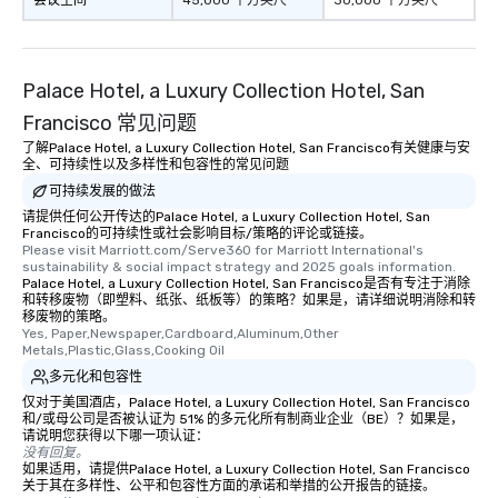
会议空间
45,000 平方英尺
30,000 平方英尺
Smacking Foodie Tours
to gather and dine tha
experienced, and all ar
Palace Hotel, a Luxury Collection Hotel, San
remember. Our one-of-
are special, from the fi
Francisco 常见问题
last. It’s an experienc
了解Palace Hotel, a Luxury Collection Hotel, San Francisco有关健康与安
will reminisce about lo
全、可持续性以及多样性和包容性的常见问题
leave. Location, Location, Location
可持续发展的做法
One of the best reason
请提供任何公开传达的Palace Hotel, a Luxury Collection Hotel, San
convenient and efficie
Francisco的可持续性或社会影响目标/策略的评论或链接。
Please visit Marriott.com/Serve360 for Marriott International's 
experience is designed
sustainability & social impact strategy and 2025 goals information.
restaurants are within
Palace Hotel, a Luxury Collection Hotel, San Francisco是否有专注于消除
和转移废物（即塑料、纸张、纸板等）的策略？如果是，请详细说明消除和转
walking distance of ea
移废物的策略。
short stroll allows you
Yes, Paper,Newspaper,Cardboard,Aluminum,Other 
members a chance to 
Metals,Plastic,Glass,Cooking Oil
networking opportunit
多元化和包容性
heading to the next pl
仅对于美国酒店，Palace Hotel, a Luxury Collection Hotel, San Francisco
和/或母公司是否被认证为 51% 的多元化所有制商业企业（BE）？如果是，
itinerary. You Get a Dinner and a Show
请说明您获得以下哪一项认证：
Our tours offer an exqu
没有回复。
entertainment. All tour
如果适用，请提供Palace Hotel, a Luxury Collection Hotel, San Francisco
关于其在多样性、公平和包容性方面的承诺和举措的公开报告的链接。
knowledgeable, profes