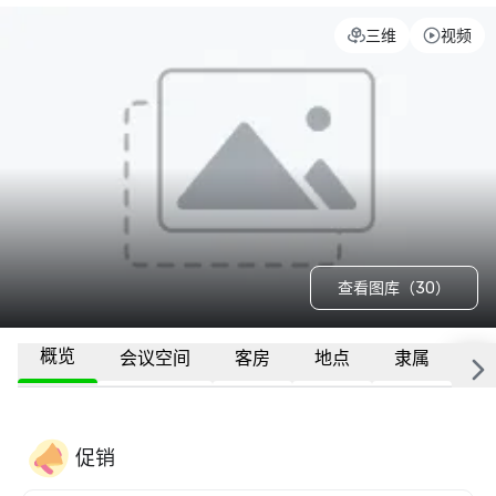
三维
视频
查看图库（30）
概览
会议空间
客房
地点
隶属
更
促销