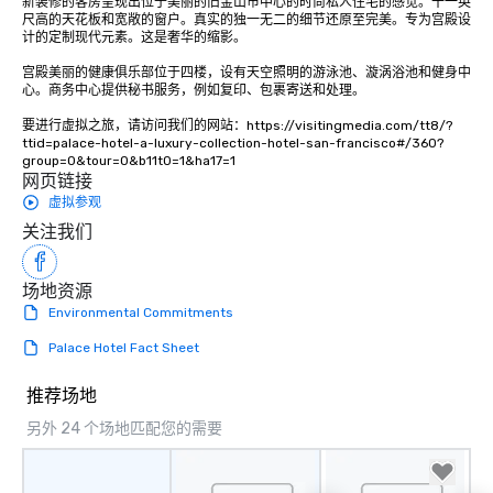
新装修的客房呈现出位于美丽的旧金山市中心的时尚私人住宅的感觉。十一英
experiences not only 
尺高的天花板和宽敞的窗户。真实的独一无二的细节还原至完美。专为宫殿设
计的定制现代元素。这是奢华的缩影。 

ways to network, but a
way to do so. Large Groups Welcome
宫殿美丽的健康俱乐部位于四楼，设有天空照明的游泳池、漩涡浴池和健身中
Lip Smacking Foodie To
心。商务中心提供秘书服务，例如复印、包裹寄送和处理。

groups, small or large.
要进行虚拟之旅，请访问我们的网站：https://visitingmedia.com/tt8/?
experiences can acc
ttid=palace-hotel-a-luxury-collection-hotel-san-francisco#/360?
groups from as few as
group=0&tour=0&b11t0=1&ha17=1
as 500 guests, making
网页链接
choice for any corpora
虚拟参观
Stress-Free Booking 
关注我们
a tour is stress-free a
enjoy the company of 
场地资源
more easily. You’ll tak
Environmental Commitments
knowing that everythin
of from the moment the
Palace Hotel Fact Sheet
booked to the minute i
Since the menu is alre
推荐场地
have nothing to worry 
另外 24 个场地匹配您的需要
remember to submit ah
date any dietary restr
allergies for anyone in