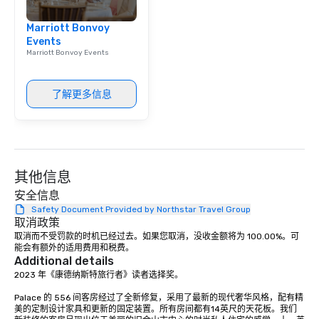
group is assured a top
Marriott Bonvoy
experience with three 
Events
signature dishes at ea
Marriott Bonvoy Events
Our affordable tours a
person with tax and gr
included. The only thi
了解更多信息
are drinks. However, 
package upgrade is ava
provides guests a sign
at various stops. Build Your Network
Our exclusive experien
其他信息
ultimate networking op
安全信息
a typical sit-down dinn
to engage the person t
Safety Document Provided by Northstar Travel Group
取消政策
right of you. Because 
取消而不受罚款的时机已经过去。如果您取消，没收金额将为 100.00%。可
place at multiple resta
能会有额外的适用费用和税费。
walking in between, th
Additional details
countless opportunitie
2023 年《康德纳斯特旅行者》读者选择奖。 

with different people 
Palace 的 556 间客房经过了全新修复，采用了最新的现代奢华风格，配有精
down at each venue a
美的定制设计家具和更新的固定装置。所有房间都有14英尺的天花板。我们
traverse along the way