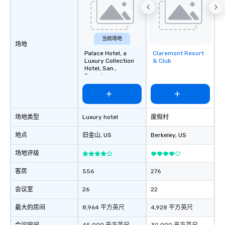
Feel Like a VIP at Each
Smacking Foodie Tours
group members never 
about waiting in line to
当前场地
场地
restaurant or being sh
Palace Hotel, a
Claremont Resort
Removed from
than desirable table. O
Luxury Collection
& Club
favorites
everyone is treated lik
Hotel, San
Francisco
immediate seating upon
What’s more, your gro
a special warm welcom
from the restaurant c
场地类型
Luxury hotel
度假村
be printed featuring yo
which can be an added 
地点
旧金山
, US
Berkeley
, US
those Instagram mome
For added ease, we ca
场地评级
transportation pick-up
客房
556
276
as well as an event ph
for groups that desire 
会议室
26
22
experience, we can als
an evening helicopter 
最大的房间
8,964 平方英尺
4,928 平方英尺
glittering lights of The S
Memorable Experience f