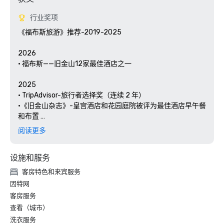
行业奖项
《福布斯旅游》推荐-2019-2025

2026

• 福布斯——旧金山12家最佳酒店之一

2025

• TripAdvisor-旅行者选择奖（连续 2 年）

•《旧金山杂志》-皇宫酒店和花园庭院被评为最佳酒店早午餐
和布置 

• Hospitality Net-一生中至少一次的加州27个最佳去处

阅读更多
• Thrillist-艺术和文化爱好者在旧金山最值得做的事

• 当地度假-皇宫酒店的礼宾部聚焦旧金山的艺术与文化

设施和服务
• 旧金山高级生活——旧金山皇宫酒店庆祝 150 周年

客房特色和来宾服务
2024

因特网
• 旅行 + 休闲-旧金山最佳酒店-设施最好的酒店

客房服务
•《福布斯旅行指南》——拥有难忘鱼子酱体验的 15 家酒店之
查看（城市）
一

洗衣服务
• SF Gate — 湾区最佳 — 5 家最佳酒店 
