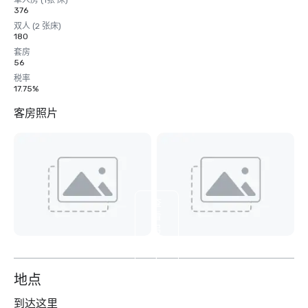
单人房 (1张 床)
376
双人 (2 张床)
180
套房
56
税率
17.75%
客房照片
查
看
另
外
4
个
地点
到达这里