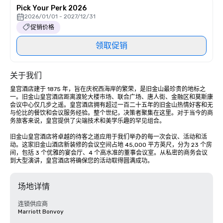
Pick Your Perk 2026
2026/01/01 - 2027/12/31
促销价格
领取促销
关于我们
皇宫酒店建于 1875 年，旨在庆祝西海岸的繁荣，是旧金山最珍贵的地标之
一。旧金山皇宫酒店距离渡轮大楼市场、联合广场、唐人街、金融区和莫斯康
会议中心仅几步之遥。皇宫酒店拥有超过一百二十五年的旧金山热情好客和无
与伦比的餐饮和会议服务经验。整个世纪，决策者聚集在这里。对于当今的商
务旅客来说，皇宫提供了尖端技术和美学乐趣的罕见组合。

旧金山皇宫酒店将卓越的待客之道应用于我们举办的每一次会议、活动和活
动。这家旧金山酒店新装修的会议空间占地 45,000 平方英尺，分为 23 个房
间，包括 3 个优雅的宴会厅、4 个高水准的董事会议室。从私密的商务会议
到大型演讲，皇宫酒店将确保您的活动取得圆满成功。
场地详情
连锁供应商
Marriott Bonvoy