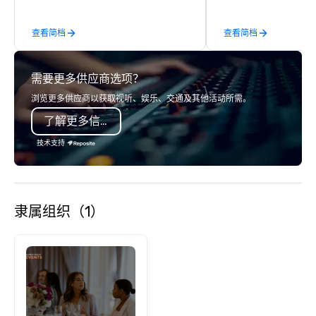
wineries for superb wine tasting
most-sought-after res
experiences. In addition to our guided
enjoy a parade of sign
查看简档
查看简档
day hikes we provide luxury self-
and craft cocktails at 
guided inn-to-in walking vacations
with complete VIP serv
from the gateway City of San
experience gives gues
需要更多供应商选项？
Francisco to the California wine
opportunity to sit next 
country with a focus on superb hiking,
colleagues at each ven
浏览更多供应商以获取视听、娱乐、交通及其他活动所需。
lodging, food and wine. We also have
mingle, and easily net
了解更多信息
a Monterey Bay Trek.
is led by a professiona
specializing in escort
技术支持
with utmost care, who
each experience with 
engaging information 
Lip Smacking Foodie T
隶属组织（1）
entertaining activity 
dining experience meld
that are sure to add ne
meeting events, from 
team building. All-Inclusive Group
Dining When meeting p
corporate group event
Smacking Foodie Tours,