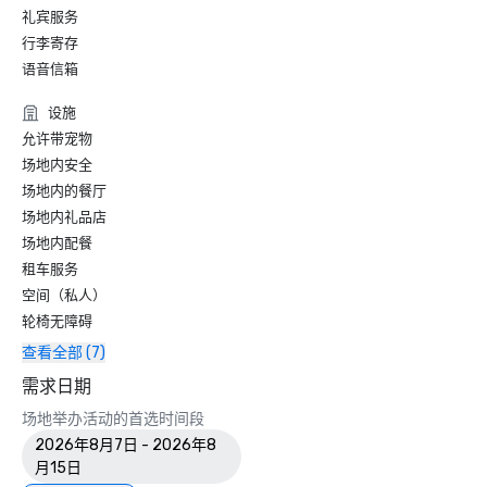
• OpenTable — 旧金山最漂亮的 12 家餐厅之一

礼宾服务
• 旅行者选择奖-最佳中的最佳

行李寄存
• 我去的目的地 — 美国 6 个最佳 LGBTQ+ 婚礼目的地之一
语音信箱
（排行榜）

• Insidehook — 旧金山最佳酒店酒吧

设施
• SF Travel — 旧金山最受好评的豪华酒店

允许带宠物
• Timeout — 旧金山最好的豪华酒店之一

场地内安全
场地内的餐厅
2023

场地内礼品店
•《康德纳斯特旅行家》顶级酒店

场地内配餐
•《旅行与休闲》杂志-旧金山最佳酒店

租车服务
空间（私人）
轮椅无障碍
查看全部 (7)
需求日期
场地举办活动的首选时间段
2026年8月7日 - 2026年8
月15日