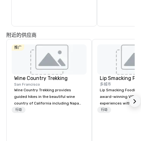
附近的供应商
推广
Wine Country Trekking
Lip Smacking Foo
San Francisco
多城市
Wine Country Trekking provides
Lip Smacking Foodie T
guided hikes in the beautiful wine
award-winning VIP gro
country of California including Napa
experiences with visits
and Sonoma Valleys. These
restaurants throughou
行动
行动
experiences include walking in the
States. Choose either
vineyards, amongst ancient redwood
activity or evening d
trees and oak groves with a curated
groups are escorted i
wine country lunch and visits to iconic
the best tables in the 