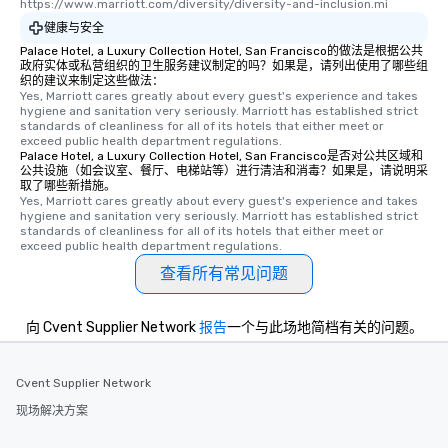
https://www.marriott.com/diversity/diversity-and-inclusion.mi
who leads the group on
健康与安全
offering engaging tidb
Palace Hotel, a Luxury Collection Hotel, San Francisco的做法是根据公共
fascinating stories. S
政府实体或私营组织的卫生服务建议制定的吗？如果是，请列出使用了哪些组
interactive experience
织的建议来制定这些做法：
Yes, Marriott cares greatly about every guest's experience and takes 
along the way exclusive
hygiene and sanitation very seriously. Marriott has established strict 
ensuring there is neve
standards of cleanliness for all of its hotels that either meet or 
Different Types of Cuis
exceed public health department regulations. 
Palace Hotel, a Luxury Collection Hotel, San Francisco是否对公共区域和
experiences offer the a
公共设施（如会议室、餐厅、电梯站等）进行清洁和消毒？如果是，请说明采
several renowned rest
取了哪些新措施。
Yes, Marriott cares greatly about every guest's experience and takes 
convenient outing, inc
hygiene and sanitation very seriously. Marriott has established strict 
and your guests might
standards of cleanliness for all of its hotels that either meet or 
discovered otherwise 
exceed public health department regulations. 
at a typical corporate 
查看所有常见问题
a way to try some of t
in the city and dive in
向 Cvent Supplier Network
报告
一个与此场地简档有关的问题。
cuisines and dishes. Al
selected dishes are cu
high standards to ensu
Cvent Supplier Network
delight any palate. Tours Available
现场解决方案
from Day to Night With
group experience, bookin