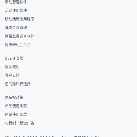
key. Whether you desir
活动管理软件
business hours or earl
活动注册软件
after work, we can coo
移动活动应用程序
you to provide options 
needs. Go for as Long or as Short as
战略会议管理
You Like Along with fle
网络民意调查软件
scheduling, Lip Smack
网络研讨会平台
Tours also provides a 
durations. Our shortes
Cvent 首页
2.5 hours; our longest 
hours, with optional 
联系我们
incentives.
客户支持
您的隐私权选择
隐私权政策
产品使用条款
网站使用条款
与我们一起做广告