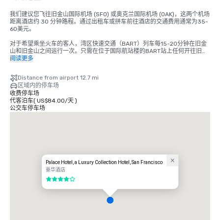
我们建议您飞往旧金山国际机场 (SFO) 或奥克兰国际机场 (OAK)，这两个机场
距离酒店约 30 分钟路程。通过出租车或拼车前往酒店的交通费用通常为35-
60美元。

对于希望乘坐火车的客人，湾区快速交通（BART）列车每15-20分钟在旧金
山和旧金山之间运行一次。只需在位于国际航站楼的BART站上任何开往旧金
山的列车即可。在蒙哥马利街站下车。皇宫酒店位于市场和新蒙哥马利街的拐
阅读更多
角处，就在火车站对面。总成本为8.65美元。行程时间约为 45 分钟。
Distance from airport 12.7 mi
区域内的停车场
收费停车场
代客泊车
(
US$84.00
/
天
)
公交车停车场
Palace Hotel, a Luxury Collection Hotel, San Francisco
豪华酒店
4/5