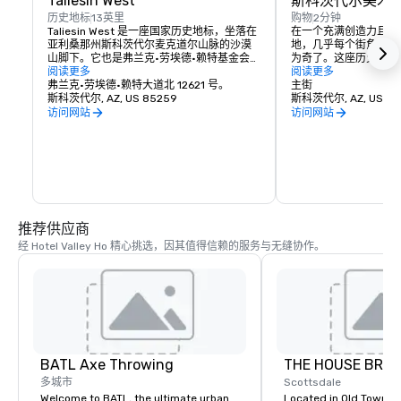
Taliesin West
斯科茨代尔美术
历史地标
13英里
购物
2分钟
Taliesin West 是一座国家历史地标，坐落在
在一个充满创造力且拥有
亚利桑那州斯科茨代尔麦克道尔山脉的沙漠
地，几乎每个街角都能
山脚下。它也是弗兰克·劳埃德·赖特基金会和
为奇了。这座历史悠久
塔利辛建筑学院的所在地。Taliesin West是
阅读更多
的中心地带，是斯科茨
阅读更多
一个充满活力的社区，向公众开放，并提供
弗兰克·劳埃德·赖特大道北 12621 号。
廊和博物馆的所在地。Hote
主街
广泛的旅游服务。
斯科茨代尔, AZ, US 85259
运，这个景点距离我们
斯科茨代尔, AZ, US 85
访问网站
访问网站
推荐供应商
经 Hotel Valley Ho 精心挑选，因其值得信赖的服务与无缝协作。
BATL Axe Throwing
THE HOUSE BRAS
多城市
Scottsdale
Welcome to BATL, the ultimate urban
Located in Old Town S