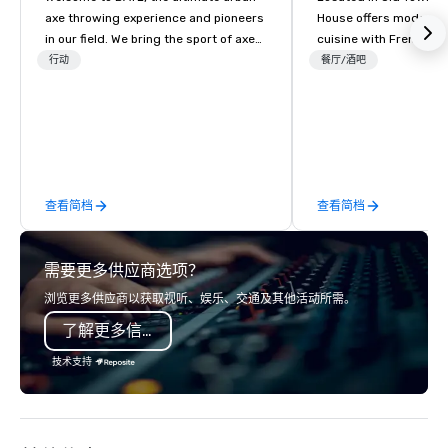
axe throwing experience and pioneers
House offers modern 
in our field. We bring the sport of axe
cuisine with French in
throwing into the modern corporate
high-quality dishes, at
行动
餐厅/酒吧
world through unforgettable
hand-pressed cocktail
experiences. We do this by offering a
curated wine list in a 
unique, exhilarating, and socially
inspired dining room o
engaging alternative to traditional
charming tree covered 
team-building exercises. BATL's
private areas for busi
immersive axe-throwing experiences
rehearsal dinners, and
查看简档
查看简档
are expertly facilitated by our skilled
celebrations starting 
staff. We ensure a safe, fun, and
up to 130 guests. Visi
smooth experience, whether you're
an elevated dining exp
需要更多供应商选项？
planning a small team outing or a
large-scale corporate function. Is
浏览更多供应商以获取视听、娱乐、交通及其他活动所需。
your team ready to step outside the
了解更多信息
box with BATL and make remarkable
memories that leave a lasting mark?
技术支持