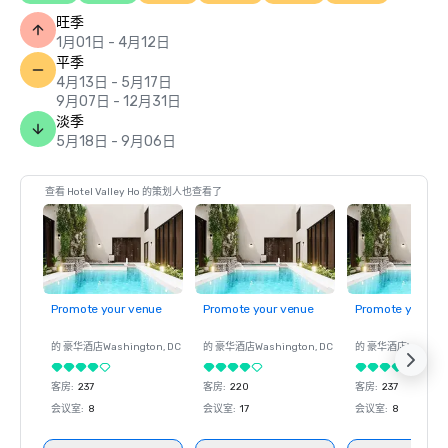
旺季
1月01日 - 4月12日
平季
4月13日 - 5月17日
9月07日 - 12月31日
淡季
5月18日 - 9月06日
查看 Hotel Valley Ho 的策划人也查看了
Promote your venue
Promote your venue
Promote your ve
的 豪华酒店
Washington
, DC
的 豪华酒店
Washington
, DC
的 豪华酒店
Washin
客房
:
237
客房
:
220
客房
:
237
会议室
:
8
会议室
:
17
会议室
:
8