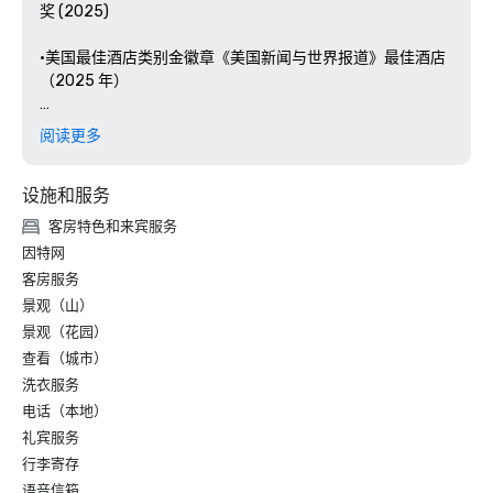
奖 (2025)

•美国最佳酒店类别金徽章《美国新闻与世界报道》最佳酒店
（2025 年）

•在凤凰城排名第 #12 的酒店，在亚利桑那州《美国新闻与世
阅读更多
界报道》最佳酒店（2025 年）中排名第 #16

设施和服务
•亚利桑那州十大酒店 (#1) 排名亚利桑那州 (2025)

客房特色和来宾服务
•亚利桑那州十大住宿酒店 (#8) 排名亚利桑那州 (2025)

因特网
客房服务
•日落旅行奖——住宿地点：《日落历史酒店》杂志（2025 
景观（山）
年）

景观（花园）
•斯科茨代尔普罗格雷斯最佳精品酒店（2025）

查看（城市）
洗衣服务
•最佳行政总厨 Scottsdale Progress（2025 年）

电话（本地）
礼宾服务
行李寄存
语音信箱