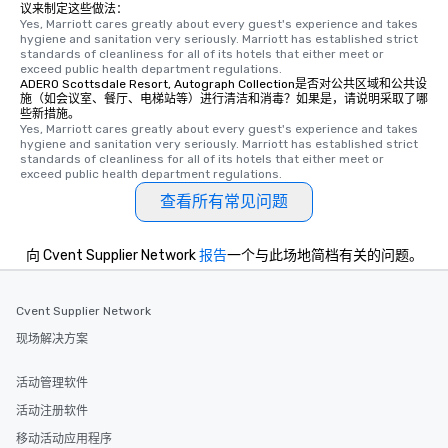
议来制定这些做法：
Yes, Marriott cares greatly about every guest's experience and takes 
hygiene and sanitation very seriously. Marriott has established strict 
standards of cleanliness for all of its hotels that either meet or 
exceed public health department regulations. 
ADERO Scottsdale Resort, Autograph Collection是否对公共区域和公共设
施（如会议室、餐厅、电梯站等）进行清洁和消毒？如果是，请说明采取了哪
些新措施。
Yes, Marriott cares greatly about every guest's experience and takes 
hygiene and sanitation very seriously. Marriott has established strict 
standards of cleanliness for all of its hotels that either meet or 
exceed public health department regulations. 
查看所有常见问题
向 Cvent Supplier Network
报告
一个与此场地简档有关的问题。
Cvent Supplier Network
现场解决方案
活动管理软件
活动注册软件
移动活动应用程序