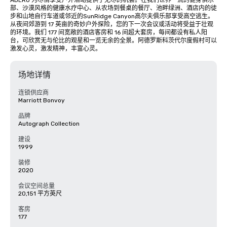
ADERO 为尽情享受户外活动提供了无尽的机会。在我们世界一流的健身俱乐
部、沙漠风格的健康水疗中心、从农场到餐桌的餐厅、池畔绿洲、酒店内的徒
步和山地自行车道或邻近的SunRidge Canyon高尔夫俱乐部享受高空逃生。
从夜间郊游到 17 英亩的奇妙户外探险，您的下一次会议或活动将受益于壮观
的环境。我们 177 间宽敞的酒店客房和 16 间超大套房，每间都设有私人阳
台，可欣赏无与伦比的观星和一览无余的全景。阿德罗斯科茨代尔度假村可以
激发心灵，激发精神，丰富心灵。
场地详情
连锁供应商
Marriott Bonvoy
品牌
Autograph Collection
建设
1999
装修
2020
会议空间总量
20,151 平方英尺
客房
177