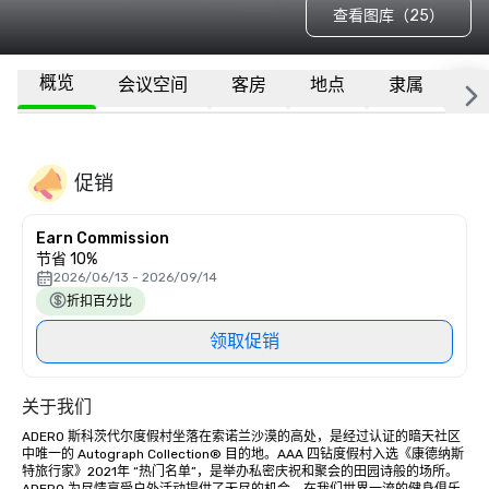
查看图库（25）
概览
会议空间
客房
地点
隶属
更
促销
Earn Commission
节省 10%
2026/06/13 - 2026/09/14
折扣百分比
领取促销
关于我们
ADERO 斯科茨代尔度假村坐落在索诺兰沙漠的高处，是经过认证的暗天社区
中唯一的 Autograph Collection® 目的地。AAA 四钻度假村入选《康德纳斯
特旅行家》2021年 “热门名单”，是举办私密庆祝和聚会的田园诗般的场所。