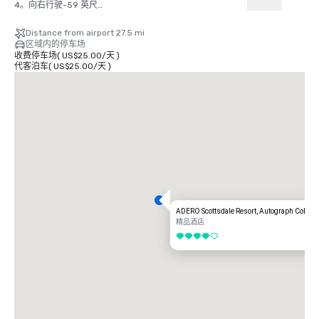
4。向右行驶-59 英尺

5。向左行驶-0.4 英里

5。并入东天港大道-0.5 英里

Distance from airport 27.5 mi
6。向左行驶继续沿东天港大道行驶-1.2 英里

区域内的停车场
7。从 AZ-202 环路 E/AZ-202 出口驶向坦佩/梅萨——0.6 英里

收费停车场
(
US$25.00
/
天
)
8。合并到 AZ-202 Loop E-7.1 英里

代客泊车
(
US$25.00
/
天
)
9。从 13 号出口驶向 AZ -87 N-0.4 英里

10。左转驶入 AZ-87 N-11.8 英里

11。左转驶入 E Shea Blvd-3.2 英里

12。右转驶入 N Palisades Blvd-1.1 英里

13。左转驶入帕洛米诺大道-243 英尺 

14。继续驶入 Eagle Ridge Dr.-0.8 英里

15。右转-75 英尺

16。右转进入 ADERO 斯科茨代尔——33 英尺
ADERO Scottsdale Resort, Autograph Collect
精品酒店
4/5