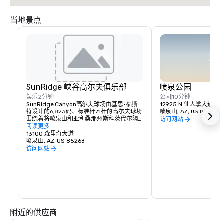
当地景点
SunRidge 峡谷高尔夫俱乐部
喷泉公园
娱乐
2分钟
公园
10分钟
SunRidge Canyon高尔夫球场由基思·福斯
12925 N 仙人掌大道
特设计的6,823码、标准杆71杆的高尔夫球场
喷泉山, AZ, US 85268
围绕着将喷泉山和亚利桑那州斯科茨代尔隔
访问网站
开的沙漠山脉特有的崎岖山脊和阴凉峡谷展
阅读更多
开。这个斯科茨代尔高尔夫球场在出门的路
13100 森里奇大道
上逐渐向下倾斜，然后在进去的路上翻倍向
喷泉山, AZ, US 85268
上爬上斜坡。这种微妙的海拔变化是
访问网站
SunRidge Canyon引人入胜的高尔夫体验的
核心。高尔夫球手们还发现，它与其说是由
推土机制造的，不如说是在风和水的持续压
力下经过长时间雕刻而成的。福斯特很有意
识地效仿大自然的榜样，归根结底，
SunRidge Canyon的美丽和挑战与太阳谷的
任何其他沙漠高尔夫体验都不一样。
附近的供应商