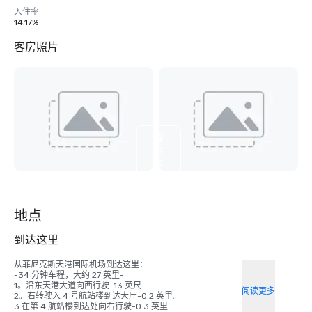
入住率
14.17%
客房照片
查
看
另
外
3
个
地点
到达这里
从菲尼克斯天港国际机场到达这里：

-34 分钟车程，大约 27 英里- 

1。沿东天港大道向西行驶-13 英尺

阅读更多
2。右转驶入 4 号航站楼到达大厅-0.2 英里。

3.在第 4 航站楼到达处向右行驶-0.3 英里
