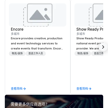
Encore
Show Ready Prod
多城市
多城市
Encore provides creative, production
Show Ready Production
and event technology services to
national event product
create events that transform. Encore
provider. We are your 
creates memorable event experiences
production partner fro
物流/装饰
首选工作人员
物流/装饰
首选工作人
that engage and transform
finish. Our team is ded
organizations. As the global leader for
making sure we begin w
event technology and production
and leave you and you
services, Encore’s team of creators,
inspired by the experi
innovators and experts deliver real
results through strategy and
查看简档
查看简档
creative, advanced technology,
digital, environmental, staging, and
digital solutions for hybrid, virtual and
需要更多供应商选项？
in-person events of any type.