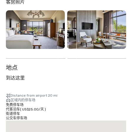
客房照片
查
看
另
外
2
个
地点
到达这里
Distance from airport 20 mi
区域内的停车场
免费停车场
代客泊车
(
US$25.00
/
天
)
街道停车
公交车停车场