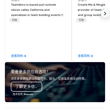
多城市
多城市
TeamWorx is based just outside
Create Mix & Mingle is
silicon valley California and
provider of team-buil
specializes in team building events for
and group events in t
tech companies and tech employees,
specialize in deliverin
行动
行动
engineering companies and
memorable experiences
engineers, and groups looking for
functions, private cele
robotic themed events. Our signature
social gatherings. Our guided painting
Robot Team Building events are Robot
sessions are designed
Build and Battle 1, Robot Build and
creativity, collaborati
Battle 2, and our newest addition,
connection in a relaxed
查看简档
查看简档
Robot Racing! We deliver events for
environment—no prior 
large groups anywhere in the United
required. Whether you 
States: Robot Build and Battle 1 up to
team-building, corpora
需要更多供应商选项？
300 people, Robot Build and Battle 2
client event, or private
up to 500 people, Robot Racing up to
our structured yet en
浏览更多供应商以获取视听、娱乐、交通及其他活动所需。
200 people, and combine 1 & 2 for up
ensures a seamless an
了解更多信息
to 800 people!
experience for all participan
with Create Mix & Ming
技术支持
your next event throu
engagement and shared