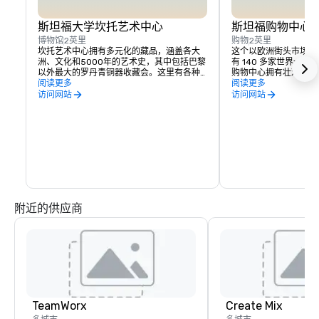
斯坦福大学坎托艺术中心
斯坦福购物中心
博物馆
2英里
购物
2英里
坎托艺术中心拥有多元化的藏品，涵盖各大
这个以欧洲街头市场为
洲、文化和5000年的艺术史，其中包括巴黎
有 140 多家世界一
以外最大的罗丹青铜器收藏会。这里有各种
购物中心拥有壮观的、
各样的不断变化的展览，建议参观者利用精
阅读更多
利福尼亚艺术家创作的
阅读更多
彩的讲解之旅、讲座、画廊讲座、座谈会、
这里购物确实是一种独
访问网站
访问网站
课程，并注意特别活动。免费入场。
附近的供应商
TeamWorx
Create Mix