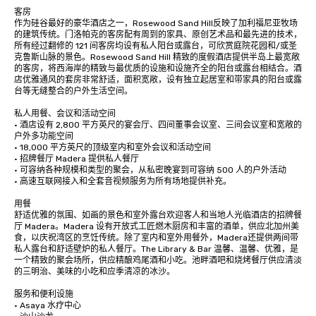
客房

作为硅谷最好的豪华酒店之一，Rosewood Sand Hill反映了加利福尼亚牧场
的建筑传统。门洛帕克的客房配有周到的家具、原创艺术品和最先进的技术，
所有经过翻修的 121 间客房均设有私人阳台或露台，可欣赏庭院花园和/或圣
克鲁斯山脉的景色。Rosewood Sand Hill 精致的度假酒店提供半岛上最宽敞
的客房，将西海岸的精致与最优质的设施和设施齐全的阳台或露台相结合。酒
店优雅通风的套房非常舒适，面积宽敞，设有独立起居室和带家具的阳台或露
台等无缝整合的户外生活空间。

私人用餐、会议和活动空间

· 酒店设有 2,800 平方英尺的宴会厅、四间董事会议室、三间会议室和宽敞的
户外多功能空间

· 18,000 平方英尺的顶级室内和室外会议和活动空间

· 招牌餐厅 Madera 提供私人餐厅

· 可容纳各种规模和类型的聚会，从私密晚宴到可容纳 500 人的户外活动

· 高速互联网接入和全套音视频服务为所有场地提供补充。

用餐

舒适优雅的氛围、如画的景色和室外露台欢迎客人和当地人光临酒店的招牌餐
厅 Madera。Madera 设有开放式工匠燃木厨房和丰富的酒单，供应北加州美
食，以庆祝湾区的烹饪传统。除了室内和室外用餐外，Madera还提供两间带
私人露台和舒适壁炉的私人餐厅。The Library & Bar 温馨、温馨、优雅，是
一个精致的聚会场所，供应精酿鸡尾酒和小吃。池畔酒吧和烧烤餐厅供应清淡
的三明治、美味的小吃和应季清凉的冰沙。

服务和便利设施

· Asaya 水疗中心
