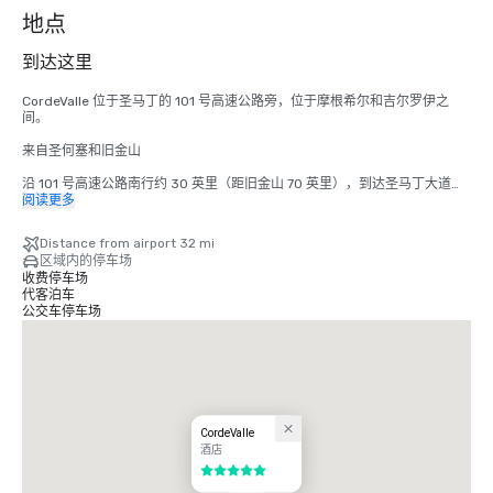
个
地点
到达这里
CordeValle 位于圣马丁的 101 号高速公路旁，位于摩根希尔和吉尔罗伊之
间。

来自圣何塞和旧金山

沿 101 号高速公路南行约 30 英里（距旧金山 70 英里），到达圣马丁大道出
口。从圣马丁大道出口驶出，向西（右）行驶至第一个停车灯（蒙特雷路）。
阅读更多
在灯光处左转驶入蒙特利路。在下一个红绿灯处右转驶入高地大道。沿着高地
穿过圣特雷莎（停车标志）穿过我们的警卫门进入 CordeValle。

Distance from airport 32 mi
区域内的停车场
来自蒙特雷半岛

收费停车场
代客泊车
沿 101 号高速公路北段行驶大约 45 英里到达圣马丁大道出口。左转驶入圣马
公交车停车场
丁大道（西），到达第一个停车灯（蒙特雷路）。在灯光处左转驶入蒙特利
路。在下一个红绿灯处右转驶入高地大道。沿着高地穿过圣特雷莎（停车标
志）穿过我们的警卫门进入 CordeValle。
CordeValle
酒店
5/5