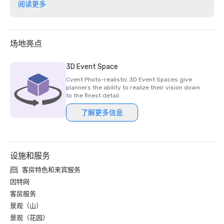
《高尔夫周刊》杂志 — 2023

阅读更多
#57 美国排名前 200 的度假村球场

硅谷商业杂志 — 2023

大湾区高尔夫球场的 #1

场地亮点
奢华旅行杂志-2023

3D Event Space
世界上最浪漫的酒店

Cvent Photo-realistic 3D Event Spaces give
planners the ability to realize their vision down
《葡萄酒观察家》餐厅奖 — 2022年

to the finest detail.
最佳卓越奖 — 一根铁棒

了解更多信息
《葡萄酒观察家》餐厅奖 — 2021

最佳卓越奖

设施和服务
硅商业杂志 — 2021

#1 大湾区最艰难的高尔夫球场

客房特色和来宾服务
因特网
《高尔夫周刊》杂志 — 2021 年 5 月

客房服务
#7 你可以在加利福尼亚玩的前 100 个球场和在美国可以玩的
景观（山）
前 100 个球场 #69

景观（花园）