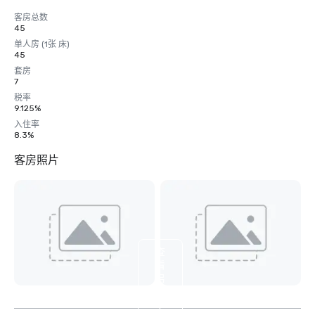
客房总数
45
单人房 (1张 床)
45
套房
7
税率
9.125%
入住率
8.3%
客房照片
查
看
另
外
4