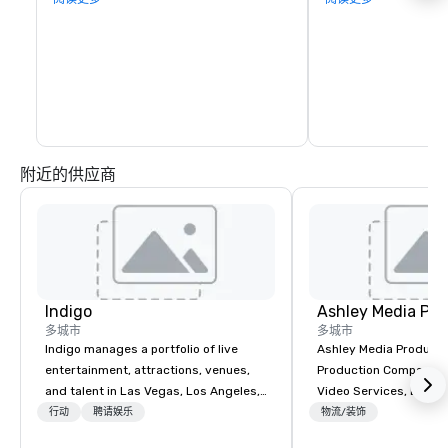
环境中保持车辆控制。 

中，教师将轮流分组穿
持分数。
除了课程之外，还有一些挑战可供选择。请
询问更多信息。
附近的供应商
Indigo
Ashley Media Pro
多城市
多城市
Indigo manages a portfolio of live
Ashley Media Productio
entertainment, attractions, venues,
Production Company p
and talent in Las Vegas, Los Angeles,
Video Services, Event
and Atlantic City. We specialize in
Traditional Video Prod
行动
聘请娱乐
物流/装饰
business to business relationship
Event AV Services