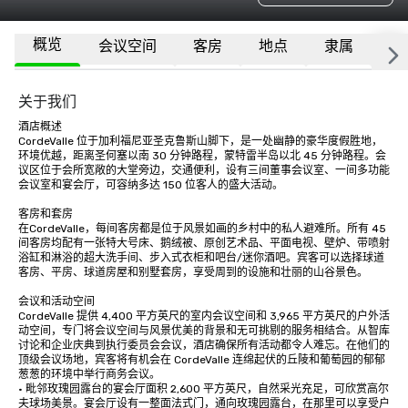
概览
会议空间
客房
地点
隶属
更
关于我们
酒店概述

CordeValle 位于加利福尼亚圣克鲁斯山脚下，是一处幽静的豪华度假胜地，
环境优越，距离圣何塞以南 30 分钟路程，蒙特雷半岛以北 45 分钟路程。会
议区位于会所宽敞的大堂旁边，交通便利，设有三间董事会议室、一间多功能
会议室和宴会厅，可容纳多达 150 位客人的盛大活动。

客房和套房

在CordeValle，每间客房都是位于风景如画的乡村中的私人避难所。所有 45 
间客房均配有一张特大号床、鹅绒被、原创艺术品、平面电视、壁炉、带喷射
浴缸和淋浴的超大洗手间、步入式衣柜和吧台/迷你酒吧。宾客可以选择球道
客房、平房、球道房屋和别墅套房，享受周到的设施和壮丽的山谷景色。

会议和活动空间

CordeValle 提供 4,400 平方英尺的室内会议空间和 3,965 平方英尺的户外活
动空间，专门将会议空间与风景优美的背景和无可挑剔的服务相结合。从智库
讨论和企业庆典到执行委员会会议，酒店确保所有活动都令人难忘。在他们的
顶级会议场地，宾客将有机会在 CordeValle 连绵起伏的丘陵和葡萄园的郁郁
葱葱的环境中举行商务会议。

• 毗邻玫瑰园露台的宴会厅面积 2,600 平方英尺，自然采光充足，可欣赏高尔
夫球场美景。宴会厅设有一整面法式门，通向玫瑰园露台，在那里可以享受户