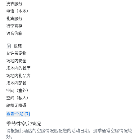
洗衣服务
福布斯——2020年2月

度假村四星奖

电话（本地）
礼宾服务
福布斯 — 2019

行李寄存
度假村四星奖

语音信箱
2019 年《康德纳斯特旅行者》读者选择奖

设施
“北加州顶级度假村”-#9

允许带宠物
场地内安全
场地内的餐厅
场地内礼品店
场地内配餐
空间（室外）
空间（私人）
轮椅无障碍
查看全部 (7)
季节性空房情况
请根据此酒店的空房情况匹配您的活动日期。淡季通常空房情况较
好。