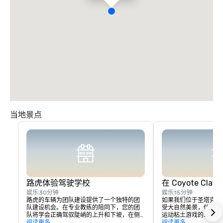
当地景点
路虎体验驾驶学校
在 Coyote Cl
娱乐
30分钟
娱乐
15分钟
路虎的车辆为团队建设提供了一个独特的团
如果我们位于圣塔克拉
队建设机会。在专业教练的陪同下，您的团
受大自然美景，体验套
队将学会正确驾驭陡峭的上升和下坡，在侧
运动粘土游戏的人或经
倾时选择正确的线路，并在充满挑战的越野
阅读更多
每个人都将轮流穿过同
阅读更多