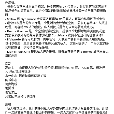
外用餐。

• 橡树会议室与橡树露台相邻，最多可容纳 24 位客人，并提供可欣赏高尔夫
球场景色的美丽露台。露台空间是通过地掷球或推杆增添一点乐趣的理想场
所！

• Willow 和 Sycamore 会议室各可容纳 12 位客人，可举办私密晚宴或会议

• 毗邻红木露台的红木厅是一个灵活的会议活动空间，最多可容纳 40 人共进
晚餐，可容纳 25 人的会议。私人封闭式露台可以举办餐点或点心。

• Bocce Garden 是一个全新的活动空间，提供 2 个地掷球场和美丽的花园，
为您带来额外的特殊用餐体验或像 CordeValle 农贸市场这样的创意活动！

• Il Vigneto 餐厅可以作为一周中任何一天供应早餐和午餐的私人用餐场所。
也可以在周一至周四的晚餐时段将其设为私人。该空间提供了一个带火盆的带
顶棚的露台，供招待会前后使用。

• Lion's Peak Grill 提供私人户外晚餐。晚餐后在豪华的 S'mores 酒吧享受火
坑的乐趣！

活动

高尔夫——由传奇人物罗伯特·特伦特·琼斯设计的 18 洞、7,360 码、标准杆 
72 杆的锦标赛球场

水疗中心-提供按摩和面部护理

网球中心

徒步路线

地掷球

现场酒庄

其他团体活动可供选择

用餐

• 私人餐饮活动：我们的任何私人室外或室内场地均提供专业餐饮活动。让我
们一边欣赏高尔夫球场和山谷的美景，一边为您的团体创造独特的用餐体验！
