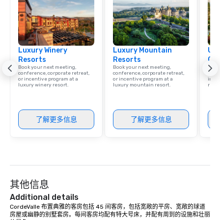
Luxury Winery
Luxury Mountain
Uni
Resorts
Resorts
Ca
Book your next meeting,
Book your next meeting,
Find 
conference, corporate retreat,
conference, corporate retreat,
resor
or incentive program at a
or incentive program at a
ince
luxury winery resort.
luxury mountain resort.
retre
了解更多信息
了解更多信息
其他信息
Additional details
CordeValle 布置典雅的客房包括 45 间客房，包括宽敞的平房、宽敞的球道
房屋或幽静的别墅套房。每间客房均配有特大号床，并配有周到的设施和壮丽