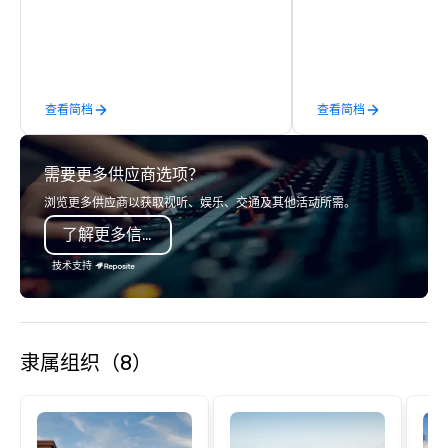
sales. Our friendly team is here to help
you and your clients deliver
exceptional experiences. Indigo is not
a third party; we work on behalf of the
Producers to provide best rates, a
查看简档
查看简档
direct line of communication, and
unparalleled customer service.
需要更多供应商选项？
浏览更多供应商以获取视听、娱乐、交通及其他活动所需。
了解更多信息
技术支持
隶属组织（8）