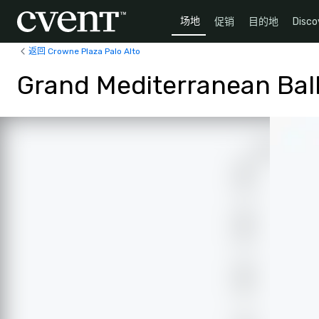
场地
促销
目的地
Disco
返回 Crowne Plaza Palo Alto
Grand Mediterranean Bal