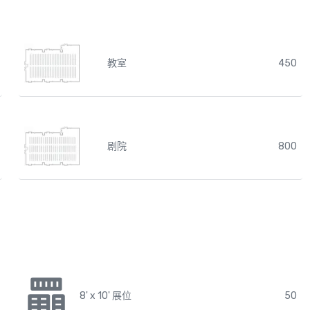
教室
450
剧院
800
8' x 10' 展位
50