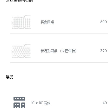
宴会圆桌
600
新月形圆桌 （卡巴雷特）
390
展品
10' x 10' 展位
40