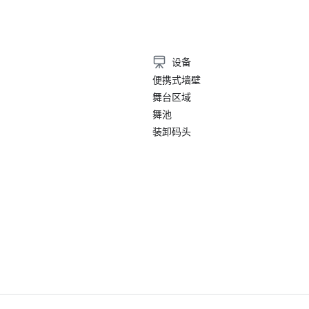
• 2022年世界会展奖——最佳激励酒
设备
便携式墙壁
舞台区域
舞池
装卸码头