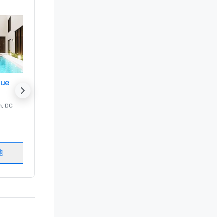
nue
Promote your venue
n
, DC
的 豪华酒店
Washington
, DC
客房
:
237
会议室
:
8
地
选择场地