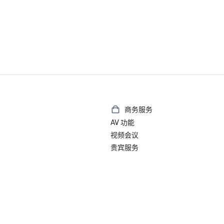
• 2024 年 Prevue 远见奖 — 
海最佳室内/室外会议空间

• 2024 年《美国新闻与世界报道
——位列波多黎各第 #5 最佳度假村
• 2022年旅行神话大奖

• 2021 年 Prevue Visionary Awa
主：加勒比/墨西哥最佳酒店户外会
提名

• 2026《今日美国》十佳读者之选
的地度假胜地

商务服务
• 2026 年《康德纳斯特旅行家》—
AV 功能
• 2026 年北极星会议集团斯特拉
视频会议
美国领土（入围决赛）

贵宾服务
 最佳高尔夫度假村

 最佳装饰/设计

 最佳现场支持人员

• 2024 年智能会议白金选择奖

• 2024 年度智能会议会议专业人士

）
• Fodor 的 2023 年酒店大奖 — 
•《康德纳斯特旅行者》读者选择奖

• Hemispheres 读者选择奖
