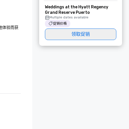
Weddings at the Hyatt Regency
Grand Reserve Puerto
Multiple dates available
促销价格
地体验而获


领取促销
空间

金奖得主：最佳加
间

奖得主：最佳高尔
选择——最佳
》旅行排名
地

项——位列波多黎
 — 金奖得