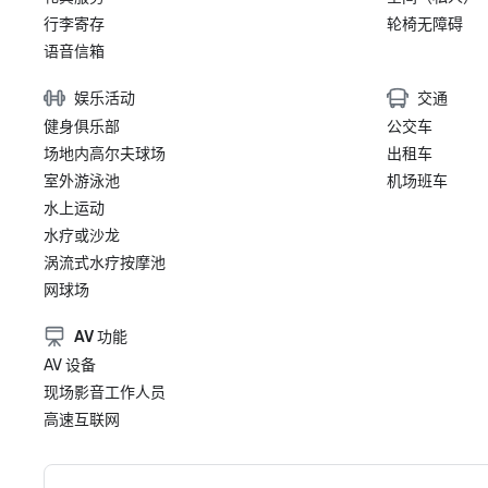
行李寄存
轮椅无障碍
语音信箱
娱乐活动
交通
健身俱乐部
公交车
场地内高尔夫球场
出租车
室外游泳池
机场班车
水上运动
水疗或沙龙
涡流式水疗按摩池
网球场
AV 功能
AV 设备
现场影音工作人员
高速互联网