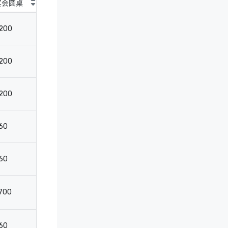
宴会圆桌
鸡尾酒圆桌
剧院
教
200
200
240
12
200
210
-
13
200
210
250
13
60
50
60
4
60
50
60
4
700
1400
1200
5
60
80
100
4