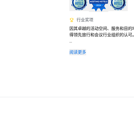
行业奖项
因其卓越的活动空间、服务和目的
得领先旅行和会议行业组织的认可。
奖项与表彰

阅读更多
• 2026 年智能会议 — 最佳户外活动
• 2025 年 Prevue 远见奖 — 
勒比海酒店和最佳室内/室外活动空
• 2025 Stella Awards — 银
夫度假村

• 2025 年《今日美国》十佳读者
目的地度假胜地 (#8)

• 2025 年《美国新闻与世界报道
——位列波多黎各第 #5 最佳度假胜
• Travel + Leisure 世界最佳奖
各五大度假村之列

• 2024 年北极星会议集团斯特拉奖
主：最佳装饰与设计
