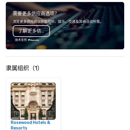
large groups anywhere in the United
required. Whether you 
States: Robot Build and Battle 1 up to
team-building, corpora
需要更多供应商选项？
300 people, Robot Build and Battle 2
client event, or private
up to 500 people, Robot Racing up to
our structured yet en
浏览更多供应商以获取视听、娱乐、交通及其他活动所需。
200 people, and combine 1 & 2 for up
ensures a seamless an
了解更多信息
to 800 people!
experience for all participan
with Create Mix & Ming
技术支持
your next event throu
engagement and shared
隶属组织（1）
Rosewood Hotels &
Resorts