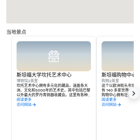
当地景点
斯坦福大学坎托艺术中心
斯坦福购物中心
博物馆
2英里
购物
2英里
坎托艺术中心拥有多元化的藏品，涵盖各大
这个以欧洲街头市场为
洲、文化和5000年的艺术史，其中包括巴黎
有 140 多家世界一
以外最大的罗丹青铜器收藏会。这里有各种
购物中心拥有壮观的、
各样的不断变化的展览，建议参观者利用精
阅读更多
利福尼亚艺术家创作的
阅读更多
彩的讲解之旅、讲座、画廊讲座、座谈会、
这里购物确实是一种独
访问网站
访问网站
课程，并注意特别活动。免费入场。