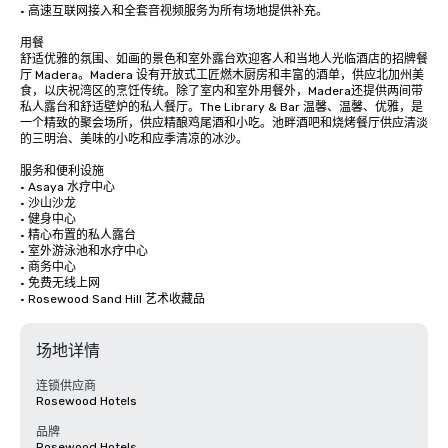
· 高速互联网接入和全套音视频服务为所有场地提供补充。

用餐

舒适优雅的氛围、如画的景色和室外露台欢迎客人和当地人光临酒店的招牌餐
厅 Madera。Madera 设有开放式工匠燃木厨房和丰富的酒单，供应北加州美
食，以庆祝湾区的烹饪传统。除了室内和室外用餐外，Madera还提供两间带
私人露台和舒适壁炉的私人餐厅。The Library & Bar 温馨、温馨、优雅，是
一个精致的聚会场所，供应精酿鸡尾酒和小吃。池畔酒吧和烧烤餐厅供应清淡
的三明治、美味的小吃和应季清凉的冰沙。

服务和便利设施

· Asaya 水疗中心

· 沙山沙龙

· 健身中心

· 精心布置的私人露台

· 室外游泳池和水疗中心

· 商务中心

· 免费无线上网

· Rosewood Sand Hill 艺术收藏品
场地详情
连锁供应商
Rosewood Hotels
品牌
Rosewood Hotels