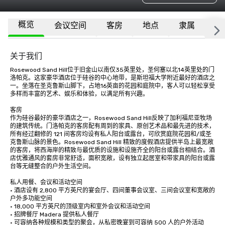
概览
会议空间
客房
地点
隶属
更
关于我们
Rosewood Sand Hill位于旧金山以南仅35英里处，圣何塞以北14英里处的门
洛帕克。这家豪华酒店位于硅谷的中心地带，是斯坦福大学附近最好的酒店之
一。坐落在圣克鲁斯山脚下，占地16英亩的花园和庭院中，客人可以轻松享受
多样而丰富的艺术、娱乐和体验，以满足所有兴趣。

客房

作为硅谷最好的豪华酒店之一，Rosewood Sand Hill反映了加利福尼亚牧场
的建筑传统。门洛帕克的客房配有周到的家具、原创艺术品和最先进的技术，
所有经过翻修的 121 间客房均设有私人阳台或露台，可欣赏庭院花园和/或圣
克鲁斯山脉的景色。Rosewood Sand Hill 精致的度假酒店提供半岛上最宽敞
的客房，将西海岸的精致与最优质的设施和设施齐全的阳台或露台相结合。酒
店优雅通风的套房非常舒适，面积宽敞，设有独立起居室和带家具的阳台或露
台等无缝整合的户外生活空间。

私人用餐、会议和活动空间

· 酒店设有 2,800 平方英尺的宴会厅、四间董事会议室、三间会议室和宽敞的
户外多功能空间

· 18,000 平方英尺的顶级室内和室外会议和活动空间

· 招牌餐厅 Madera 提供私人餐厅

· 可容纳各种规模和类型的聚会，从私密晚宴到可容纳 500 人的户外活动
