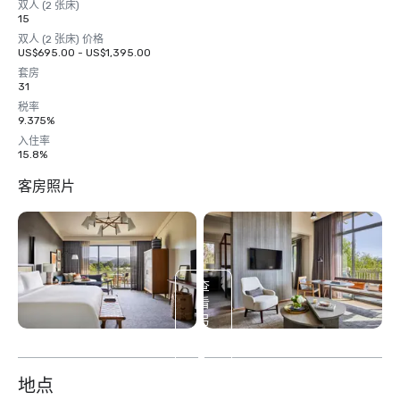
双人 (2 张床)
15
双人 (2 张床) 价格
US$695.00 - US$1,395.00
套房
31
税率
9.375%
入住率
15.8%
客房照片
查
看
另
外
2
个
地点