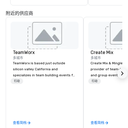
附近的供应商
TeamWorx
Create Mix
多城市
多城市
TeamWorx is based just outside
Create Mix & Mingle is
silicon valley California and
provider of team-buil
specializes in team building events for
and group events in t
tech companies and tech employees,
specialize in deliverin
行动
行动
engineering companies and
memorable experiences
engineers, and groups looking for
functions, private cele
robotic themed events. Our signature
social gatherings. Our guided painting
Robot Team Building events are Robot
sessions are designed
Build and Battle 1, Robot Build and
creativity, collaborati
Battle 2, and our newest addition,
connection in a relaxed
查看简档
查看简档
Robot Racing! We deliver events for
environment—no prior 