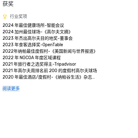
获奖
行业奖项
2024 年最佳健康场所-智能会议

2024 加州最佳球场-《高尔夫文摘》

2023 年杰出高尔夫目的地奖-董事会

2023 年食客选择奖-OpenTable 

2022年纳帕最佳度假村-《美国新闻与世界报道》 

2022 年 NGCOA 年度区域课程

2021 年旅行者之选奖得主-Tripadvisor

2021 年高尔夫周排名前 200 的度假村高尔夫球场

2020 年最佳酒店/度假村-《纳帕谷生活》杂志

2020 年旅行者选择奖-Tripadvisor

阅读更多
2020 年最佳日间水疗中心-《纳帕谷生活》杂志 

2020 年 USPTA NorCal 年度专业人士-凯蒂·德利希

2018 年和 2019 年 TripAdvisor 卓越证书

2018 年和 2019 年读者选择奖-《康德纳斯特旅行家》

2016 年和 2017 年白金选择奖-智能会议

2017 年最佳度假酒店-今日会议 
