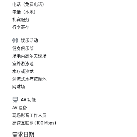
电话（免费电话）
电话（本地）
礼宾服务
行李寄存
娱乐活动
健身俱乐部
场地内高尔夫球场
室外游泳池
水疗或沙龙
涡流式水疗按摩池
网球场
AV 功能
AV 设备
现场影音工作人员
高速互联网 (100 Mbps)
需求日期