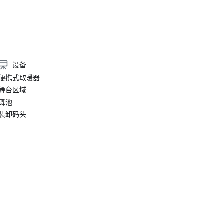
设备
便携式取暖器
舞台区域
舞池
装卸码头